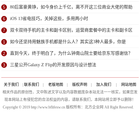
松避免
5
80后富豪黄铮，如今身价上千亿，离不开这三位商业大佬的帮助
6
iOS 13省电技巧，关掉这些，多用两小时
7
双卡双待手机的主卡和副卡区别，运营商套餐中的主卡和副卡区
别
1
如今还坚持用魅族手机都是什么人？其实这3种人最多，你是
吗？
2
直到今天，终于明白了，为什么钟南山院士要给京东写感谢信？
3
三星公开Galaxy Z Flip的开发原因与设计想法
关于我们
|
联系我们
|
老版地图
|
版权声明
|
加入我们
|
网站地图
相关作品的原创性、文中陈述文字以及内容数据庞杂本站无法一一核实，如果您发
现本网站上有侵犯您的合法权益的内容，请联系我们，本网站将立即予以删除！
Copyright © 2019 http://www.bflifexw.cn 版权所有：北方企业网 All Right Reserved.