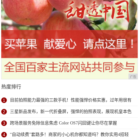
广告
热度排行
1
目前拍照能力最强的三款手机！性能强悍价格实惠，过年用很有
面子
2
三星新品发布，新一代折叠屏，强悍的拍照表现，展现机皇本色
3
跨场景服务免除信息焦虑 Color OS7闪回键让你尽在掌握
4
“自动续费”套路多！商家的小心机你都知道吗？教你实用4招轻