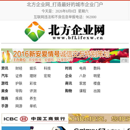
北方企业网_打造最好的城市企业门户
今天是：2026年8月8日 星期六
互联网违法和不良信息举报电话：962000
广告
资讯
财经
娱乐
科技
时尚
电商
数码
汽车
证券
理财
宏观
企业
八卦
明星
游戏
护肤
彩妆
商讯
家居
楼盘
美食
导购
评测
购物
课程
出国
微商
疾病
养生
手游
网游
单机