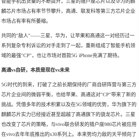
智能手机出货量的不断提升，三星的猎户座芯片以及华为的麒
麟芯片市场占有率节节攀升，高通、联发科等第三方芯片企业
市场占有率有所萎缩。
共同的"敌人"——三星、华为，让苹果和高通这一对经历过一
系列复杂专利诉讼的对手走到了一起，重新组成了智能手机领
域的最强"CP"，也让市场对首款5G iPhone充满了期待。
高通vs自研，本质是现在vs未来
5G时代的到来，打破了之前长期保持的厂商自研阵营与第三方
芯片企业间的微弱平衡，也给苹果、高通这对"CP"带来了新的
挑战。凭借多年的技术积累以及在5G领域的优势，华为旗下的
麒麟芯片实力已经接近甚至超越了高通旗下的骁龙芯片。三星
也改变了芯片的策略，与vivo联合研发的猎户座980芯片被应用
在vivo去年年底推出的x30系列上。本来势均力敌的天平倾向了