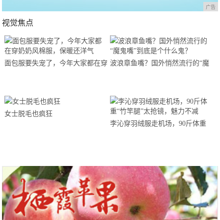
广告
视觉焦点
面包服要失宠了，今年大家都在穿
波浪章鱼嘴？国外悄然流行的“魔
奶奶风棉服，保暖还洋气
鬼嘴”到底是个什么鬼？
女士脱毛也疯狂
李沁穿羽绒服走机场，90斤体重
“竹竿腿”太抢镜，魅力不减