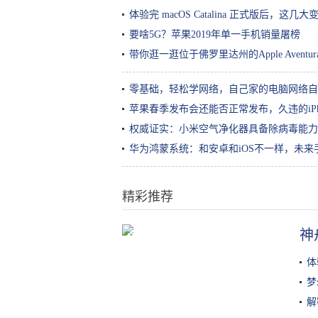
体验完 macOS Catalina 正式版后，这
要啥5G？苹果2019年单一手机销量屠榜
带你逛一逛位于佛罗里达州的Apple Aventur
零基础，轻松学网络，自己家的电脑网络自
苹果春季发布会还能否正常发布，久违的iPh
权威证实：小米空气净化器具备除病毒能力 去
华为鸿蒙系统：和安卓和iOS不一样，未
精彩推荐
神
林俊杰为显瘦缩腮，穿西装配卫衣
秒变凌厉！粉丝：小酒条是咋回事
体
梦
解