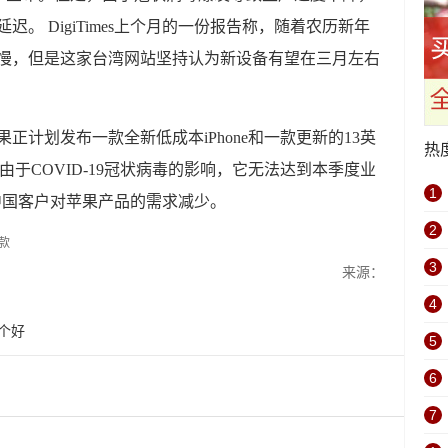
或延迟。 DigiTimes上个月的一份报告称，随着农历新年
速度缓慢，但是这家台湾网站坚持认为新设备有望在三月左右
苹果正计划发布一款全新低成本iPhone和一款更新的13英
热
示，由于COVID-19冠状病毒的影响，它无法达到本季度业
1
及中国客户对苹果产品的需求减少。
2
3
来源：
4
哪个好
5
6
7