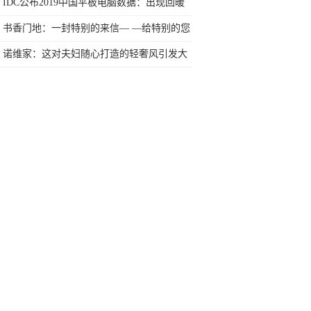
三位商业大佬的帮助
IDC公布2019中国平板电脑数据：出现回暖
趋势
书香门地：一封特别的来信— —给特别的您
诺维家：这对夫妇随心打造的轻奢风引发大
围观