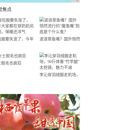
广告
觉焦点
包服要失宠了，今年
波浪章鱼嘴？国外悄然
家都在穿奶奶风棉
流行的“魔鬼嘴”到底是
，保暖还洋气
个什么鬼？
士脱毛也疯狂
李沁穿羽绒服走机场，
90斤体重“竹竿腿”太抢
镜，魅力不减