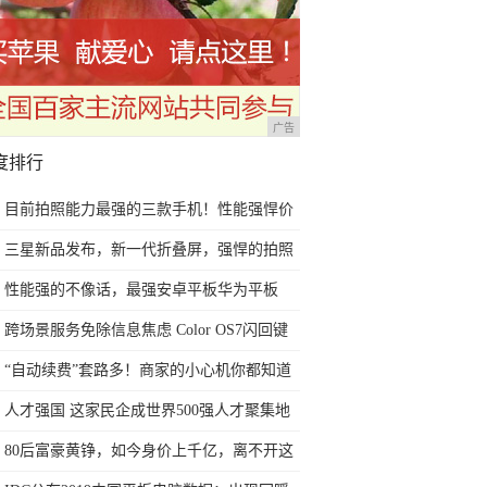
广告
度排行
目前拍照能力最强的三款手机！性能强悍价
格实惠，过年用很有面子
三星新品发布，新一代折叠屏，强悍的拍照
表现，展现机皇本色
性能强的不像话，最强安卓平板华为平板
M6上手
跨场景服务免除信息焦虑 Color OS7闪回键
让你尽在掌握
“自动续费”套路多！商家的小心机你都知道
吗？教你实用4招轻松避免
人才强国 这家民企成世界500强人才聚集地
80后富豪黄铮，如今身价上千亿，离不开这