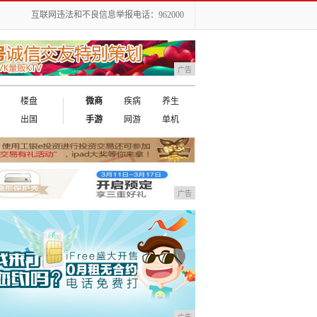
互联网违法和不良信息举报电话：962000
广告
楼盘
微商
疾病
养生
出国
手游
网游
单机
广告