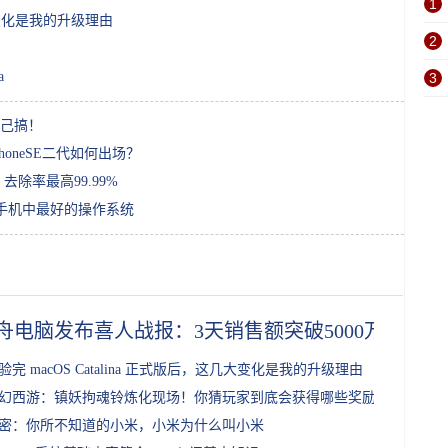
1
几大变化是我的升级理由
2
a
3
己搞！
oneSE二代如何出场？
除率最高99.99%
来手机中最好的操作系统
舟电脑发布喜人战报：3天销售额突破5000万元
验完 macOS Catalina 正式版后，这几大变化是我的升级理由
幻西游：镇妖拘魂铃炼化现场！你猜玩家到底会获得哪些奖励？
密：你所不知道的小米，小米为什么叫小米