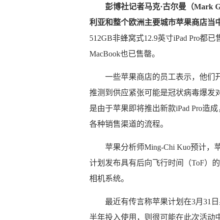
彭博社记者马克·古尔曼（Mark G
利亚和整个欧洲主要城市苹果商店当
512GB非蜂窝式12.9英寸‌iPad 
MacBook也已售罄。
一些苹果商店的员工表示，他们开始
推测到供应紧张可能是冠状病毒爆发
是由于苹果即将推出新款iPad Pr
各种销售渠道的流程。
苹果分析师Ming-Chi Kuo预
计划发布具有后向飞行时间（ToF）
相机系统。
最近有传言称苹果计划在3月31日星
半年投入使用，则很可能在此次活动