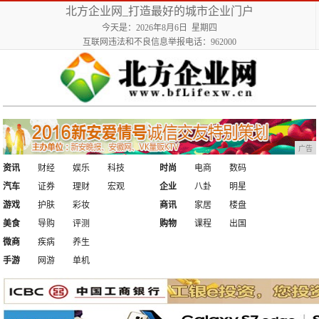
北方企业网_打造最好的城市企业门户
今天是：2026年8月6日 星期四
互联网违法和不良信息举报电话：962000
广告
资讯
财经
娱乐
科技
时尚
电商
数码
汽车
证券
理财
宏观
企业
八卦
明星
游戏
护肤
彩妆
商讯
家居
楼盘
美食
导购
评测
购物
课程
出国
微商
疾病
养生
手游
网游
单机