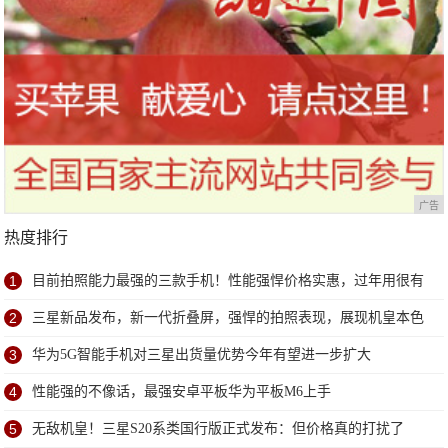
广告
热度排行
1
目前拍照能力最强的三款手机！性能强悍价格实惠，过年用很有
面子
2
三星新品发布，新一代折叠屏，强悍的拍照表现，展现机皇本色
3
华为5G智能手机对三星出货量优势今年有望进一步扩大
4
性能强的不像话，最强安卓平板华为平板M6上手
5
无敌机皇！三星S20系类国行版正式发布：但价格真的打扰了