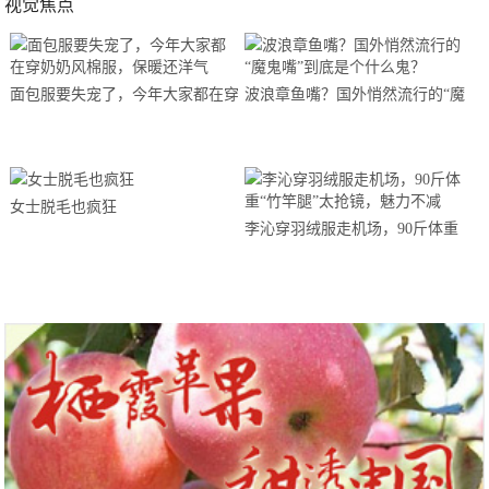
视觉焦点
面包服要失宠了，今年大家都在穿
波浪章鱼嘴？国外悄然流行的“魔
奶奶风棉服，保暖还洋气
鬼嘴”到底是个什么鬼？
女士脱毛也疯狂
李沁穿羽绒服走机场，90斤体重
“竹竿腿”太抢镜，魅力不减