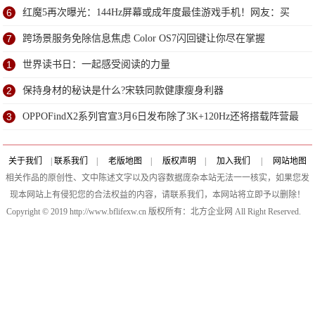
6
红魔5再次曝光：144Hz屏幕或成年度最佳游戏手机！网友：买
7
跨场景服务免除信息焦虑 Color OS7闪回键让你尽在掌握
1
世界读书日：一起感受阅读的力量
2
保持身材的秘诀是什么?宋轶同款健康瘦身利器
3
OPPOFindX2系列官宣3月6日发布除了3K+120Hz还将搭载阵营最
强线性马达
关于我们
|
联系我们
|
老版地图
|
版权声明
|
加入我们
|
网站地图
相关作品的原创性、文中陈述文字以及内容数据庞杂本站无法一一核实，如果您发
现本网站上有侵犯您的合法权益的内容，请联系我们，本网站将立即予以删除！
Copyright © 2019 http://www.bflifexw.cn 版权所有：北方企业网 All Right Reserved.