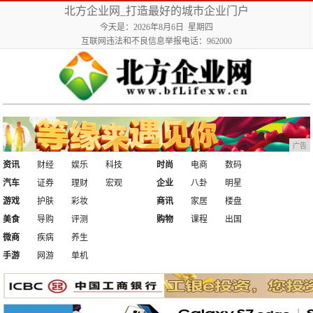
北方企业网_打造最好的城市企业门户
今天是：2026年8月6日 星期四
互联网违法和不良信息举报电话：962000
广告
资讯
财经
娱乐
科技
时尚
电商
数码
汽车
证券
理财
宏观
企业
八卦
明星
游戏
护肤
彩妆
商讯
家居
楼盘
美食
导购
评测
购物
课程
出国
微商
疾病
养生
手游
网游
单机