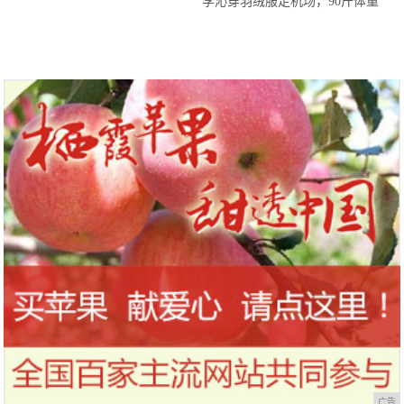
李沁穿羽绒服走机场，90斤体重
“竹竿腿”太抢镜，魅力不减
广告