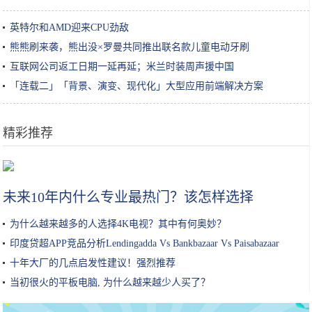
英特尔和AMD迎来CPU劲敌
熊熊刷来袭，熊出没×罗曼共同推出联名款儿童电动牙刷
互联网公司返工日期一延再延；米兰时装周声援中国
「连载二」「背景、演变、现代化」大型应用前端解决方案
精彩推荐
有种避嫌叫关晓彤穿礼服，与异性合照，连站姿都是拒绝靠近
未来10年内什么专业最热门？该怎样选择
为什么越来越多的人选择4K电视？其中有何奥妙？
印度贷超APP竞品分析Lendingadda Vs Bankbazaar Vs Paisabazaar
十年大厂的几点启发性建议！强烈推荐
当初很火的平板电脑, 为什么越来越少人买了？