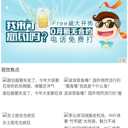
广告
视觉焦点
面包服要失宠了，今年大家都在穿
波浪章鱼嘴？国外悄然流行的“魔
奶奶风棉服，保暖还洋气
鬼嘴”到底是个什么鬼？
女士脱毛也疯狂