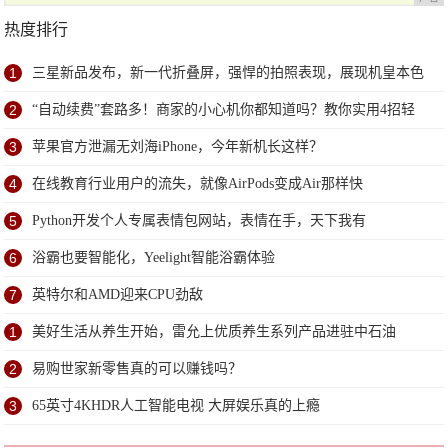
热度排行
1
三星新品发布，新一代折叠屏，强悍的拍照表现，展现机皇本色
2
“自动续费”套路多！商家的小心机你都知道吗？教你实用4招轻
松避免
3
苹果官方泄漏无刘海iPhone，今年新机长这样？
4
在线教育行业用户的流失，就像AirPods变成Air那样快
5
Python开发个人专属表情包网站，表情在手，天下我有
6
浴霸也要智能化，Yeelight智能浴霸体验
7
英特尔和AMD迎来CPU劲敌
1
美好生活从养生开始，雷允上优质养生系列产品进驻中石油
2
易购世家新零售真的可以赚钱吗？
3
65英寸4KHDR人工智能电视 大屏娱乐真的上瘾