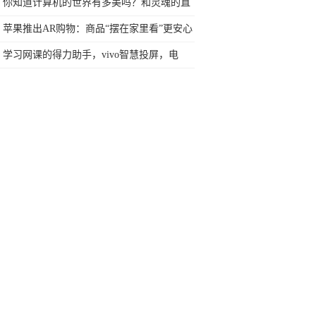
你知道计算机的世界有多美吗？和灵魂的直
接对话
苹果推出AR购物：商品“摆在家里看”更安心
学习网课的得力助手，vivo智慧投屏，电
视、电脑都能用