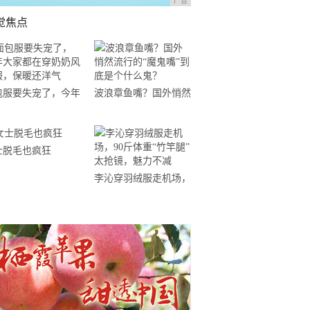
广告
觉焦点
包服要失宠了，今年
波浪章鱼嘴？国外悄然
家都在穿奶奶风棉
流行的“魔鬼嘴”到底是
，保暖还洋气
个什么鬼？
士脱毛也疯狂
李沁穿羽绒服走机场，
90斤体重“竹竿腿”太抢
镜，魅力不减