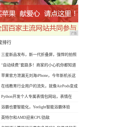
广告
度排行
三星新品发布，新一代折叠屏，强悍的拍照
表现，展现机皇本色
“自动续费”套路多！商家的小心机你都知道
吗？教你实用4招轻松避免
苹果官方泄漏无刘海iPhone，今年新机长这
样？
在线教育行业用户的流失，就像AirPods变成
Air那样快
Python开发个人专属表情包网站，表情在
手，天下我有
浴霸也要智能化，Yeelight智能浴霸体验
英特尔和AMD迎来CPU劲敌