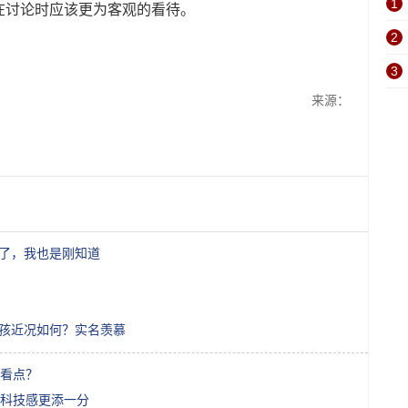
1
在讨论时应该更为客观的看待。
2
3
来源：
好了，我也是刚知道
男孩近况如何？实名羡慕
看点？
科技感更添一分