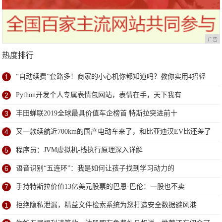
广告
热度排行
1
“自动续费”套路多！商家的小心机你都知道吗？教你实用4招轻
松避免
2
Python开发个人专属表情包网站，表情在手，天下我有
3
丰田蝉联2019全球最具价值车企榜首 特斯拉突进前十
4
又一款续航近700km的国产电动车来了，和比亚迪汉EV比还差了
点？
5
程序员：JVM虚拟机-栈执行原理深入详解
6
语音识别“五连环”：我是如何让孩子找到学习动力的
7
手持特斯拉价值13亿美元股票的巴恩·巴伦：一股也不卖
1
拒绝隐私泄漏，精益文件检索系统为您打造安全数据避风港