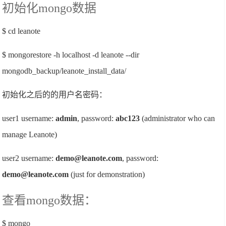
初始化mongo数据
$ cd leanote
$ mongorestore -h localhost -d leanote --dir
mongodb_backup/leanote_install_data/
初始化之后的的用户名密码：
user1 username:
admin
, password:
abc123
(administrator who can
manage Leanote)
user2 username:
demo@leanote.com
, password:
demo@leanote.com
(just for demonstration)
查看mongo数据：
$ mongo