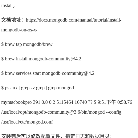
install。
文档地址：https://docs.mongodb.com/manual/tutorial/install-
mongodb-on-os-x/
$ brew tap mongodb/brew
$ brew install mongodb-community@4.2
$ brew services start mongodb-community@4.2
$ ps aux | grep -v grep | grep mongod
mymacbookpro 391 0.0 0.2 5115464 16740 ?? S 9:51下午 0:58.76
/usr/local/opt/mongodb-community@3.6/bin/mongod --config
/usr/local/etc/mongod.conf
安装完后可以修改配置文件，指定日志和数据目录：