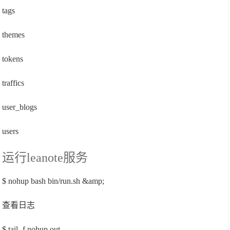
tags
themes
tokens
traffics
user_blogs
users
运行leanote服务
$ nohup bash bin/run.sh &amp;
查看日志
$ tail -f nohup.out