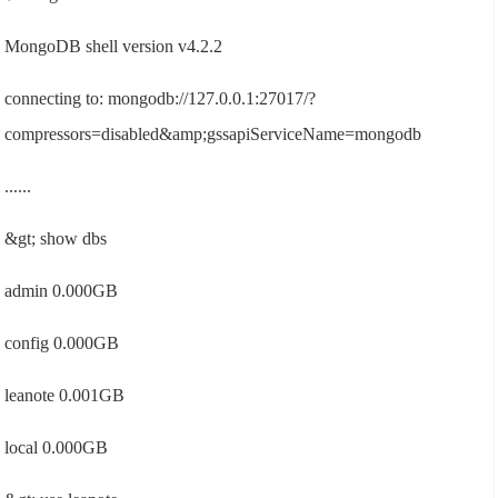
MongoDB shell version v4.2.2
connecting to: mongodb://127.0.0.1:27017/?
compressors=disabled&amp;gssapiServiceName=mongodb
......
&gt; show dbs
admin 0.000GB
config 0.000GB
leanote 0.001GB
local 0.000GB