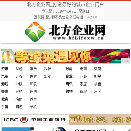
北方企业网_打造最好的城市企业门户
今天是：2026年8月9日 星期日
互联网违法和不良信息举报电话：962000
广告
资讯
财经
娱乐
科技
时尚
电商
数码
汽车
证券
理财
宏观
企业
八卦
明星
游戏
护肤
彩妆
商讯
家居
楼盘
美食
导购
评测
购物
课程
出国
微商
疾病
养生
手游
网游
单机