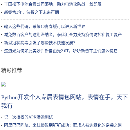
丰田松下电池合资公司落地，动力电池攻防战一触即发
新零售3年，波折之下未来可期
输入这些代码，荣耀10青春版可以进入新世界
减免数百客户的逾期滞纳金，泰优汇全力支持疫情防控和复工复产
新型冠状病毒引发了哪些技术快速发展？
这道光为何如此美妙？新自由光2.0T，听听新晋车主们怎么说它
精彩推荐
全新一代飞度来啦 不是三缸发动机
Python开发个人专属表情包网站，表情在手，天下
我有
记一次授权的APK渗透测试
阿里巴巴陈航，来往惨败到钉钉成功：职场人被边缘化的逆袭之道