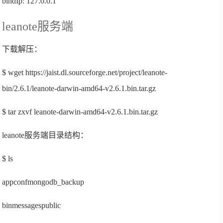
bindIp: 127.0.0.1
leanote服务端
下载解压：
$ wget https://jaist.dl.sourceforge.net/project/leanote-
bin/2.6.1/leanote-darwin-amd64-v2.6.1.bin.tar.gz
$ tar zxvf leanote-darwin-amd64-v2.6.1.bin.tar.gz
leanote服务端目录结构：
$ ls
appconfmongodb_backup
binmessagespublic