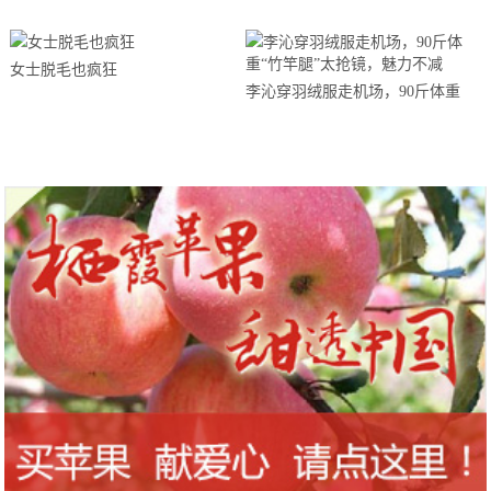
女士脱毛也疯狂
李沁穿羽绒服走机场，90斤体重
“竹竿腿”太抢镜，魅力不减