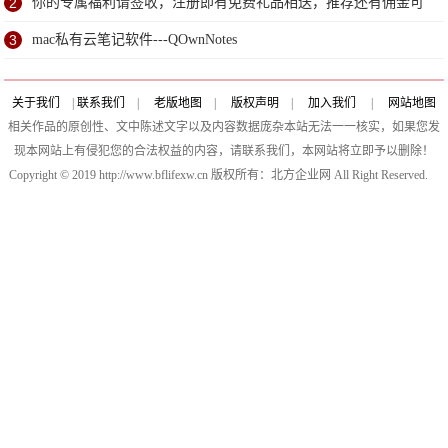
2
你的专属福利请签收，注册即有免费礼品相送，推荐还有佣金可
拿，还在等什么？
3
mac私有云笔记软件---QOwnNotes
关于我们
|
联系我们
|
老版地图
|
版权声明
|
加入我们
|
网站地图
相关作品的原创性、文中陈述文字以及内容数据庞杂本站无法一一核实，如果您发
现本网站上有侵犯您的合法权益的内容，请联系我们，本网站将立即予以删除！
Copyright © 2019 http://www.bflifexw.cn 版权所有：北方企业网 All Right Reserved.