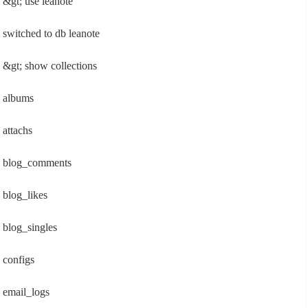
&gt; use leanote
switched to db leanote
&gt; show collections
albums
attachs
blog_comments
blog_likes
blog_singles
configs
email_logs