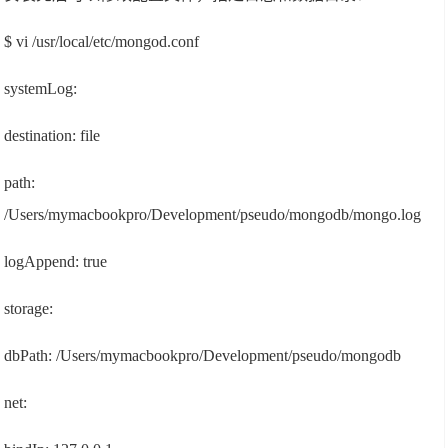
$ vi /usr/local/etc/mongod.conf
systemLog:
destination: file
path:
/Users/mymacbookpro/Development/pseudo/mongodb/mongo.log
logAppend: true
storage:
dbPath: /Users/mymacbookpro/Development/pseudo/mongodb
net: