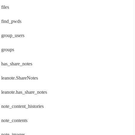
files
find_pwds
group_users
groups
has_share_notes
leanote.ShareNotes
leanote.has_share_notes
note_content_histories
note_contents
note_images