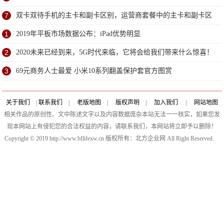
7
双卡双待手机的主卡和副卡区别，运营商套餐中的主卡和副卡区
别
1
2019年平板市场数据公布：iPad优势明显
2
2020未来已经到来，5G时代来临，它将会给我们带来什么惊喜！
3
69元商务人士最爱 小米10系列翻盖保护套官方图赏
关于我们
|
联系我们
|
老版地图
|
版权声明
|
加入我们
|
网站地图
相关作品的原创性、文中陈述文字以及内容数据庞杂本站无法一一核实，如果您发
现本网站上有侵犯您的合法权益的内容，请联系我们，本网站将立即予以删除！
Copyright © 2019 http://www.bflifexw.cn 版权所有：北方企业网 All Right Reserved.