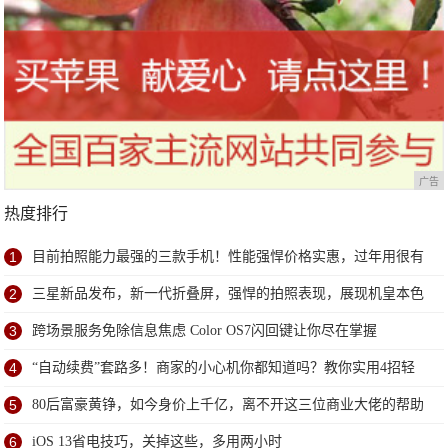
广告
热度排行
1
目前拍照能力最强的三款手机！性能强悍价格实惠，过年用很有
面子
2
三星新品发布，新一代折叠屏，强悍的拍照表现，展现机皇本色
3
跨场景服务免除信息焦虑 Color OS7闪回键让你尽在掌握
4
“自动续费”套路多！商家的小心机你都知道吗？教你实用4招轻
松避免
5
80后富豪黄铮，如今身价上千亿，离不开这三位商业大佬的帮助
6
iOS 13省电技巧，关掉这些，多用两小时