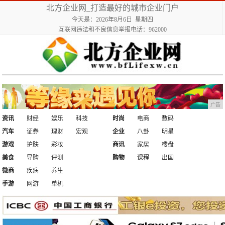
北方企业网_打造最好的城市企业门户
今天是：2026年8月6日 星期四
互联网违法和不良信息举报电话：962000
广告
资讯
财经
娱乐
科技
时尚
电商
数码
汽车
证券
理财
宏观
企业
八卦
明星
游戏
护肤
彩妆
商讯
家居
楼盘
美食
导购
评测
购物
课程
出国
微商
疾病
养生
手游
网游
单机