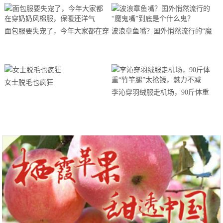
面包服要失宠了，今年大家都在穿
波浪章鱼嘴？国外悄然流行的“魔
奶奶风棉服，保暖还洋气
鬼嘴”到底是个什么鬼？
女士脱毛也疯狂
李沁穿羽绒服走机场，90斤体重
“竹竿腿”太抢镜，魅力不减