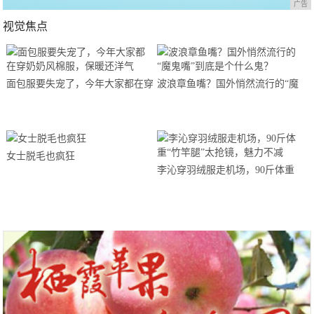
广告
视觉焦点
面包服要失宠了，今年大家都在穿
波浪章鱼嘴？国外悄然流行的“魔
奶奶风棉服，保暖还洋气
鬼嘴”到底是个什么鬼？
女士脱毛也疯狂
李沁穿羽绒服走机场，90斤体重
“竹竿腿”太抢镜，魅力不减