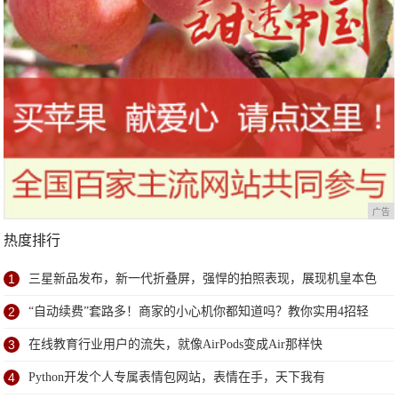
广告
热度排行
1
三星新品发布，新一代折叠屏，强悍的拍照表现，展现机皇本色
2
“自动续费”套路多！商家的小心机你都知道吗？教你实用4招轻
松避免
3
在线教育行业用户的流失，就像AirPods变成Air那样快
4
Python开发个人专属表情包网站，表情在手，天下我有