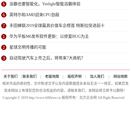
5
浴霸也要智能化，Yeelight智能浴霸体验
6
英特尔和AMD迎来CPU劲敌
7
丰田蝉联2019全球最具价值车企榜首 特斯拉突进前十
1
华为平板M6发布软件更新：以修复BUG为主
2
星球文明传播的可能
3
自动驾驶汽车上市之后，将带来7大商机？
关于我们
|
联系我们
|
老版地图
|
版权声明
|
加入我们
|
网站地图
相关作品的原创性、文中陈述文字以及内容数据庞杂本站无法一一核实，如果您发
现本网站上有侵犯您的合法权益的内容，请联系我们，本网站将立即予以删除！
Copyright © 2019 http://www.bflifexw.cn 版权所有：北方企业网 All Right Reserved.