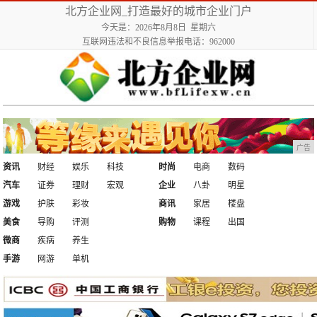
北方企业网_打造最好的城市企业门户
今天是：2026年8月8日 星期六
互联网违法和不良信息举报电话：962000
广告
资讯
财经
娱乐
科技
时尚
电商
数码
汽车
证券
理财
宏观
企业
八卦
明星
游戏
护肤
彩妆
商讯
家居
楼盘
美食
导购
评测
购物
课程
出国
微商
疾病
养生
手游
网游
单机