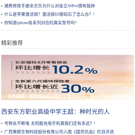
潮男修炼手册余文乐为什么对金立S6Pro情有独钟
什么是苹果激活锁？激活锁ID密码忘了怎么办？!
你知道iphone各系列对应的真实型号吗?
精彩推荐
长安福特、东风悦达起亚靠新车撑起8月天，而长安马自达靠技术
西安东方职业高级中学王超：种时光的人
号称永不断电 太阳能充电手机离我们还有多远？!
广西果醇生物科技股份有限公司入围《国货优品》栏目评选