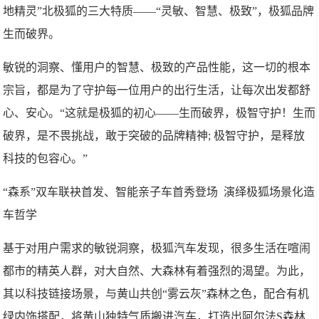
地精灵”北极狐的三大特质——“灵敏、智慧、极致”，极狐品牌
生而破界。
敏锐的洞察、懂用户的智慧、极致的产品性能，这一切的根本
宗旨，都是为了守护每一位用户的出行生活，让每次出发都舒
心、安心。“这就是极狐的初心——生而破界，极智守护！生而
破界，是不畏挑战，敢于突破的品牌精神; 极智守护，是释放
科技的包容心。”
“森系”双车联袂首发、智能亲子车首秀登场 演绎极狐场景化造
车哲学
基于对用户需求的敏锐洞察，极狐汽车发现，很多生活在喧闹
都市的精英人群，对大自然、大森林有着强烈的渴望。为此，
其以科技链接场景，与黄山共创“雾云灰”森林之色，配合有机
绿内饰搭配，将黄山独特气质搬进汽车，打造出阿尔法S森林