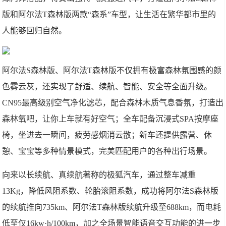
版和阿尔法T森林版两款“森系”车型，让生活在繁华都市里的
人能够回归自然。
阿尔法S森林版、阿尔法T森林版不仅拥有极富森林氛围感的颜
色雾云灰，还实现了舒适、续航、智能、安全等全面升级。
CN95最高级别空气净化滤芯，配合森林木质气息香氛，打造出
森林氧吧，让你上车就有好空气；全车配备沉浸式SPA按摩座
椅，坐进去一瞬间，疲劳感烟消云散；新车还提供露营、休
憩、宝宝等多种情景模式，完美匹配用户的各种出行场景。
向来以长续航、真续航著称的极狐汽车，通过整车减重
13Kg，降低风阻系数、轮胎滚阻系数，成功将阿尔法S森林版
的续航推向735km、阿尔法T森林版续航升级至688km，而电耗
低至仅16kw·h/100km，加之全场景智能语音交互功能的进一步