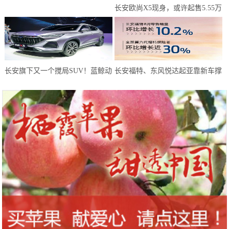
长安欧尚X5现身，或许起售5.55万
元？年轻人有了新选择
长安旗下又一个搅局SUV！蓝鲸动
长安福特、东风悦达起亚靠新车撑
力180马力，或仅6万预售
起8月天，而长安马自达靠技术