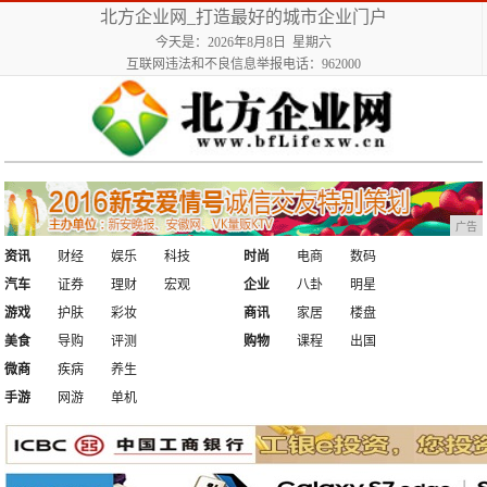
北方企业网_打造最好的城市企业门户
今天是：2026年8月8日 星期六
互联网违法和不良信息举报电话：962000
广告
资讯
财经
娱乐
科技
时尚
电商
数码
汽车
证券
理财
宏观
企业
八卦
明星
游戏
护肤
彩妆
商讯
家居
楼盘
美食
导购
评测
购物
课程
出国
微商
疾病
养生
手游
网游
单机