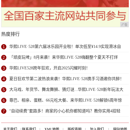
广告
热度排行
1
华熙LIVE·528第六届冰乐园开业啦！单次低至¥14.9实现滑冰自
由！
2
「顽皮玩啤」8月来袭！来华熙LIVE·528嗨翻整个夏天不打烊
3
华熙LIVE528跨年狂欢，开启2025闪耀时刻！
4
夏日狂欢节第二波热浪来袭！华熙LIVE·528携手习酒邀你共醉！
5
大马戏、年货节、舞龙舞狮、猜灯谜...华熙LIVE·528新年玩法大
曝光！一站打卡嗨逛潮玩！解锁惊喜好运轰”longlong”
6
尊巴、相亲、蛋糕、66元吃大餐、来华熙LIVE·528解锁6周年惊
喜！
7
“自动续费”套路多！商家的小心机你都知道吗？教你实用4招轻
松避免
关于我们
|
联系我们
|
XML地图
|
版权声明
|
加入我们
|
网站地图