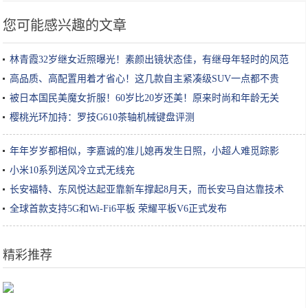
您可能感兴趣的文章
林青霞32岁继女近照曝光！素颜出镜状态佳，有继母年轻时的风范
高品质、高配置用着才省心！这几款自主紧凑级SUV一点都不贵
被日本国民美魔女折服！60岁比20岁还美！原来时尚和年龄无关
樱桃光环加持：罗技G610茶轴机械键盘评测
年年岁岁都相似，李嘉诚的准儿媳再发生日照，小超人难觅踪影
小米10系列送风冷立式无线充
长安福特、东风悦达起亚靠新车撑起8月天，而长安马自达靠技术
全球首款支持5G和Wi-Fi6平板 荣耀平板V6正式发布
精彩推荐
40岁男子高校门口卖“开挂鸡翅”20元一个！尝过的人都说不贵