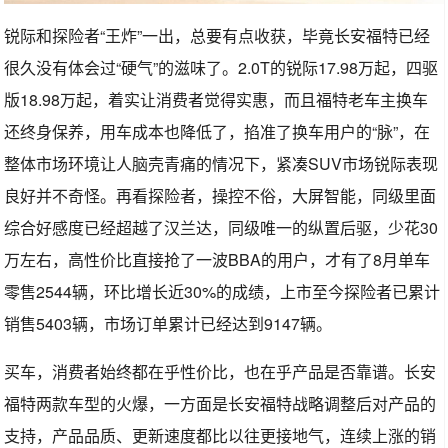
锐际和探险者“王炸”一出，总要有点收获，毕竟长安福特已经
很久没有体会过“硬气”的滋味了。2.0T的锐际17.98万起，四驱
版18.98万起，着实让消费者觉得实惠，而且福特老车主换车
还终身保养，用车成本也降低了，掐准了换车用户的“脉”，在
整体市场环境让人脑壳青痛的情况下，紧凑SUV市场锐际表现
良好并不奇怪。再看探险者，操控不俗，大屏智能，同级里面
综合好感度已经超越了汉兰达，同级唯一的纵置后驱，少花30
万左右，高性价比直接抢了一波BBA的用户，才有了8月单车
零售2544辆，环比增长近30%的成绩，上市至今探险者已累计
销售5403辆，市场订单累计已经达到9147辆。
买车，消费者始终都在乎性价比，也在乎产品是否靠谱。长安
福特两款车型的火爆，一方面是长安福特战略调整后对产品的
支持，产品品质、更新速度都比以往更接地气，连续上涨的销