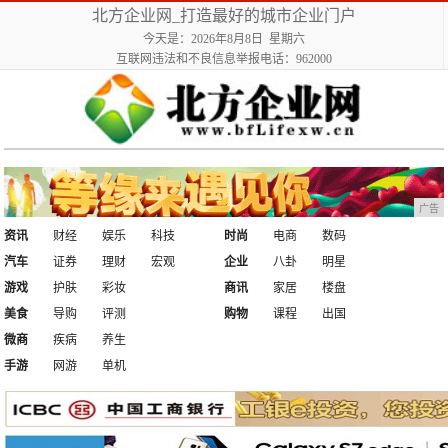
北方企业网_打造最好的城市企业门户
今天是：2026年8月8日 星期六
互联网违法和不良信息举报电话：962000
广告
资讯
财经
娱乐
科技
时尚
电商
数码
汽车
证券
理财
宏观
企业
八卦
明星
游戏
护肤
彩妆
商讯
家居
楼盘
美食
导购
评测
购物
课程
出国
微商
疾病
养生
手游
网游
单机