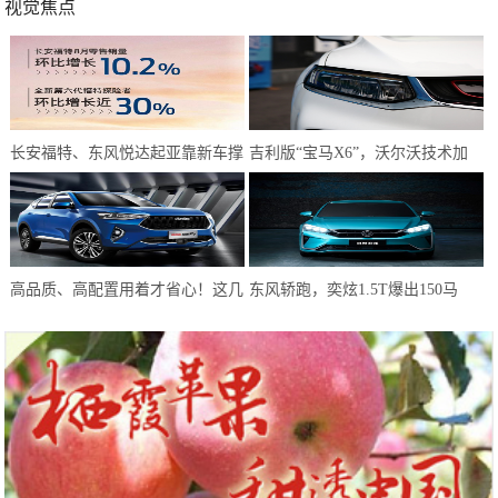
视觉焦点
长安福特、东风悦达起亚靠新车撑
吉利版“宝马X6”，沃尔沃技术加
起8月天，而长安马自达靠技术
持，2.0T配8AT卖16万
高品质、高配置用着才省心！这几
东风轿跑，奕炫1.5T爆出150马
款自主紧凑级SUV一点都不贵
力，不亚于思域，6.99W