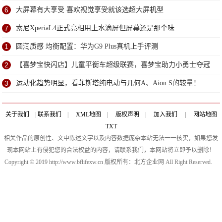
6
大屏幕有大享受 喜欢视觉享受就该选超大屏机型
7
索尼XperiaL4正式亮相用上水滴屏但屏幕还是那个味
1
圆润质感 均衡配置：华为G9 Plus真机上手评测
2
【喜梦宝快闪店】儿童平衡车超级联赛，喜梦宝助力小勇士夺冠
3
运动化趋势明显，看菲斯塔纯电动与几何A、Aion S的较量！
关于我们
|
联系我们
|
XML地图
|
版权声明
|
加入我们
|
网站地图
TXT
相关作品的原创性、文中陈述文字以及内容数据庞杂本站无法一一核实，如果您发
现本网站上有侵犯您的合法权益的内容，请联系我们，本网站将立即予以删除！
Copyright © 2019 http://www.bflifexw.cn 版权所有：北方企业网 All Right Reserved.