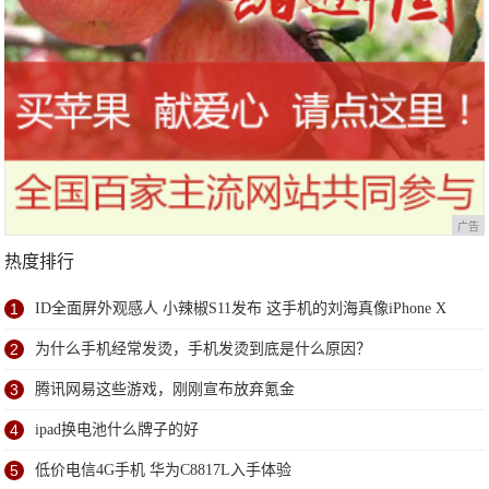
广告
热度排行
1
ID全面屏外观感人 小辣椒S11发布 这手机的刘海真像iPhone X
2
为什么手机经常发烫，手机发烫到底是什么原因？
3
腾讯网易这些游戏，刚刚宣布放弃氪金
4
ipad换电池什么牌子的好
5
低价电信4G手机 华为C8817L入手体验