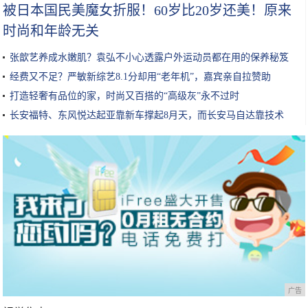
被日本国民美魔女折服！60岁比20岁还美！原来
时尚和年龄无关
张歆艺养成水嫩肌？袁弘不小心透露户外运动员都在用的保养秘笈
经费又不足？严敏新综艺8.1分却用“老年机”，嘉宾亲自拉赞助
打造轻奢有品位的家，时尚又百搭的“高级灰”永不过时
长安福特、东风悦达起亚靠新车撑起8月天，而长安马自达靠技术
广告