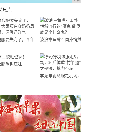
广告
觉焦点
包服要失宠了，今年
波浪章鱼嘴？国外悄然
家都在穿奶奶风棉
流行的“魔鬼嘴”到底是
，保暖还洋气
个什么鬼？
士脱毛也疯狂
李沁穿羽绒服走机场，
90斤体重“竹竿腿”太抢
镜，魅力不减