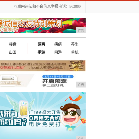
互联网违法和不良信息举报电话：962000
广告
楼盘
微商
疾病
养生
出国
手游
网游
单机
广告