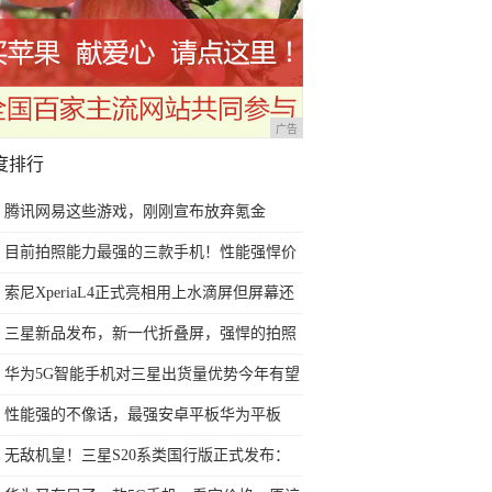
广告
度排行
腾讯网易这些游戏，刚刚宣布放弃氪金
目前拍照能力最强的三款手机！性能强悍价
格实惠，过年用很有面子
索尼XperiaL4正式亮相用上水滴屏但屏幕还
是那个味
三星新品发布，新一代折叠屏，强悍的拍照
表现，展现机皇本色
华为5G智能手机对三星出货量优势今年有望
进一步扩大
性能强的不像话，最强安卓平板华为平板
M6上手
无敌机皇！三星S20系类国行版正式发布：