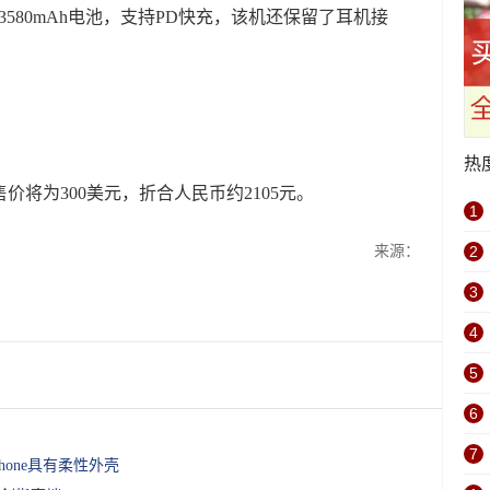
3580mAh电池，支持PD快充，该机还保留了耳机接
热
计售价将为300美元，折合人民币约2105元。
1
来源：
2
3
4
5
6
7
one具有柔性外壳