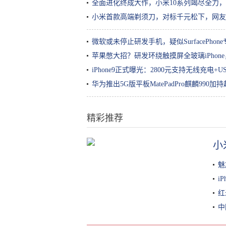
全面进化终成大作，小米10系列竭尽全力
小米首款高端剃须刀，对标千元松下，网友
微软或未停止研发手机，疑似SurfacePhon
苹果憋大招？研发环绕触摸屏全玻璃iPhon
iPhone9正式曝光：2800元支持无线充电+U
华为推出5G版平板MatePadPro麒麟990加
精彩推荐
小
小米小爱触屏音箱Pro 8外观曝光：
音箱上“长”平板
魅
i
红
中