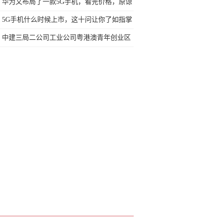
但价格真的打扰了
华为又布局了一款5G手机，看完价格，原谅
想多了
5G手机什么时候上市，这十问让你了如指掌
中建三局二公司工业公司粤港澳青年创业区
项目钢结构首吊
199元