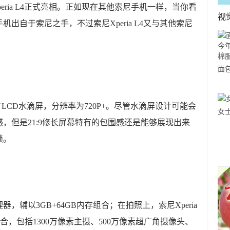
eria L4正式亮相。正如现在其他索尼手机一样，当你看
视
出自于索尼之手，不过索尼Xperia L4又与其他索尼
面
大
服
9的英寸LCD水滴屏，分辨率为720P+。尽管水滴屏设计可能会
女
，但是21:9修长屏幕特有的包围感还是能够展现出来
锁。
处理器，辅以3GB+64GB内存组合；在拍照上，索尼Xperia
合，包括1300万像素主摄、500万像素超广角摄像头、