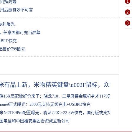
1
，剑指高端
用后感觉妙不可言
2
3
e专利曝光
e，任意面都可充当屏幕
SBPD快充
持起售价799欧元
米有品上新，米物精英键盘\u002F鼠标，众筹起售价
族16X高配版好价来了：骁龙710、三星屏幕金属机身才1179元
Phone9正式曝光：2800元支持无线充电+USBPD快充
米NOTE9Pro配置曝光，骁龙720G+22.5W快充，国行版或支持5G
国电信和中国雄安集团合资成立新公司