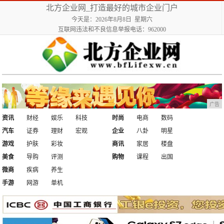
北方企业网_打造最好的城市企业门户
今天是：2026年8月8日 星期六
互联网违法和不良信息举报电话：962000
广告
资讯
财经
娱乐
科技
时尚
电商
数码
汽车
证券
理财
宏观
企业
八卦
明星
游戏
护肤
彩妆
商讯
家居
楼盘
美食
导购
评测
购物
课程
出国
微商
疾病
养生
手游
网游
单机