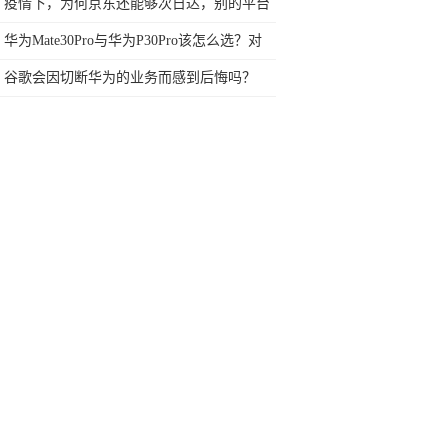
餐中的主卡和副卡区别
疫情下，为何京东还能够次日达，别的平台
甚至都不会发货。
华为Mate30Pro与华为P30Pro该怎么选？对
比这4点后，一目了然
谷歌会因切断华为的业务而感到后悔吗？