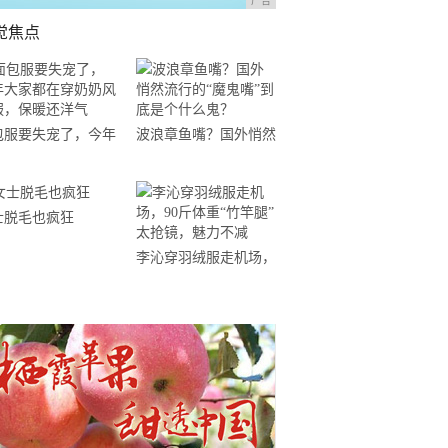
广告
觉焦点
包服要失宠了，今年
波浪章鱼嘴？国外悄然
家都在穿奶奶风棉
流行的“魔鬼嘴”到底是
，保暖还洋气
个什么鬼？
士脱毛也疯狂
李沁穿羽绒服走机场，
90斤体重“竹竿腿”太抢
镜，魅力不减