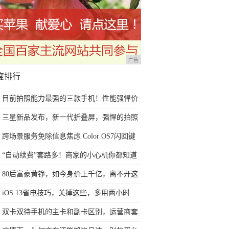
广告
度排行
目前拍照能力最强的三款手机！性能强悍价
格实惠，过年用很有面子
三星新品发布，新一代折叠屏，强悍的拍照
表现，展现机皇本色
跨场景服务免除信息焦虑 Color OS7闪回键
让你尽在掌握
“自动续费”套路多！商家的小心机你都知道
吗？教你实用4招轻松避免
80后富豪黄铮，如今身价上千亿，离不开这
三位商业大佬的帮助
iOS 13省电技巧，关掉这些，多用两小时
双卡双待手机的主卡和副卡区别，运营商套