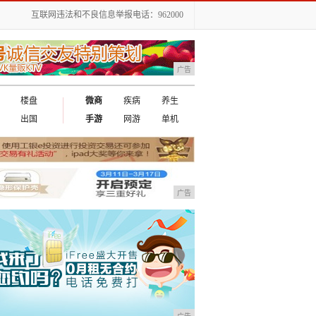
互联网违法和不良信息举报电话：962000
广告
楼盘
微商
疾病
养生
出国
手游
网游
单机
广告