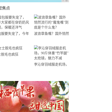
广告
觉焦点
包服要失宠了，今年
波浪章鱼嘴？国外悄然
家都在穿奶奶风棉
流行的“魔鬼嘴”到底是
，保暖还洋气
个什么鬼？
士脱毛也疯狂
李沁穿羽绒服走机场，
90斤体重“竹竿腿”太抢
镜，魅力不减