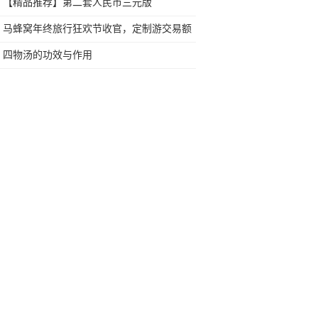
感到汗颜
【精品推荐】第二套人民币三元版
马蜂窝年终旅行狂欢节收官，定制游交易额
上涨超过100%
四物汤的功效与作用