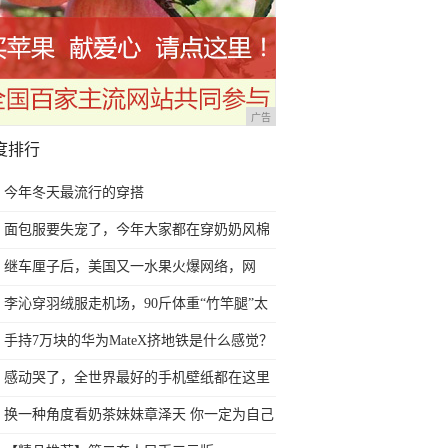
广告
度排行
今年冬天最流行的穿搭
面包服要失宠了，今年大家都在穿奶奶风棉
服，保暖还洋气
继车厘子后，美国又一水果火爆网络，网
友：葡萄“下嫁”辣椒？
李沁穿羽绒服走机场，90斤体重“竹竿腿”太
抢镜，魅力不减
手持7万块的华为MateX挤地铁是什么感觉？
网友：老哥会玩
感动哭了，全世界最好的手机壁纸都在这里
换一种角度看奶茶妹妹章泽天 你一定为自己