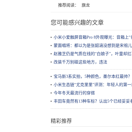
推荐阅读：
旗龙
您可能感兴趣的文章
小米小爱触屏音箱Pro 8外观曝光：音箱上“
蒙面唱将：都以为是张韶涵没想到是宋祖儿
赵雅芝仍是气质在线的“白娘子”，叶童却扛
改装千万别碰这些地方，违法
宝马新3系实拍，5种颜色，墨尔本红最帅？
小米生态链“尤克里里”评测：年轻人的第
今年冬天最流行的穿搭
丰田车竟然有13种车标？认出5个已经妥妥
精彩推荐