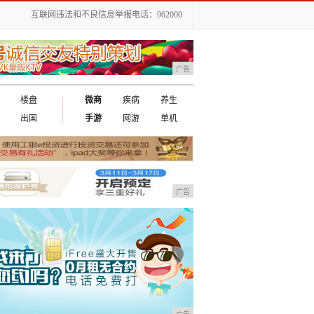
互联网违法和不良信息举报电话：962000
广告
楼盘
微商
疾病
养生
出国
手游
网游
单机
广告