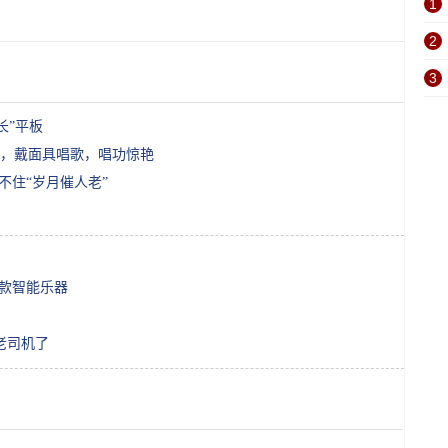
1
2
3
长”平板
，戴面具唱歌，唱功惊艳
不住“岁月催人老”
一款智能乐器
老司机了