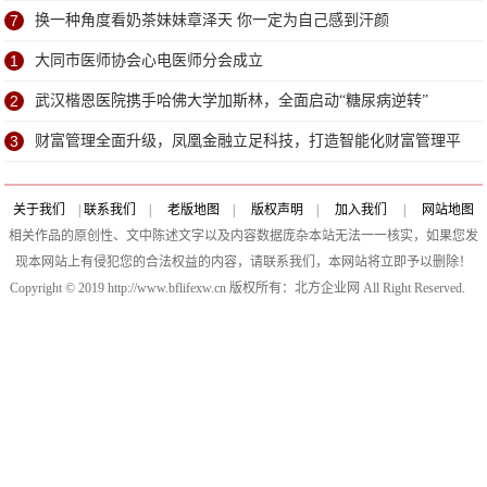
7
换一种角度看奶茶妹妹章泽天 你一定为自己感到汗颜
1
大同市医师协会心电医师分会成立
2
武汉楷恩医院携手哈佛大学加斯林，全面启动“糖尿病逆转”
3
财富管理全面升级，凤凰金融立足科技，打造智能化财富管理平
台
关于我们
|
联系我们
|
老版地图
|
版权声明
|
加入我们
|
网站地图
相关作品的原创性、文中陈述文字以及内容数据庞杂本站无法一一核实，如果您发
现本网站上有侵犯您的合法权益的内容，请联系我们，本网站将立即予以删除！
Copyright © 2019 http://www.bflifexw.cn 版权所有：北方企业网 All Right Reserved.