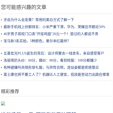
您可能感兴趣的文章
牙齿为什么会变黄？常用的美白方式了解一下
最新手机线上份额排名：小米严重下滑，华为、荣耀总市额近50%
40岁男子高校门口卖“开挂鸡翅”20元一个！尝过的人都说不贵
宝马新3系实拍，5种颜色，墨尔本红最帅？
五菱宏光PLUS诞生的背后：设计师要去一线卖车，亲自感受客户
洛丽塔扔头纱：60分，婚纱：80分，看到校服：100分都嫌少
有种避嫌叫关晓彤穿礼服，与异性合照，连站姿都是拒绝靠近
富士康也将不要工人了？机器比人工便宜，低技能劳动力出路在哪里
精彩推荐
小米小爱触屏音箱Pro 8外观曝光：音箱上“长”平板