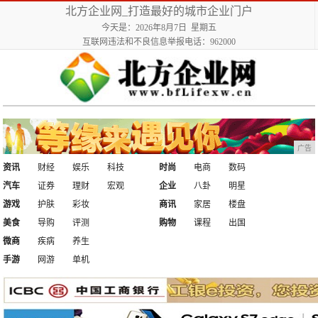
北方企业网_打造最好的城市企业门户
今天是：2026年8月7日 星期五
互联网违法和不良信息举报电话：962000
广告
资讯
财经
娱乐
科技
时尚
电商
数码
汽车
证券
理财
宏观
企业
八卦
明星
游戏
护肤
彩妆
商讯
家居
楼盘
美食
导购
评测
购物
课程
出国
微商
疾病
养生
手游
网游
单机