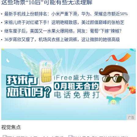
这些场景“10后”可能有些无法理解
最新手机线上份额排名：小米严重下滑，华为、荣耀总市额近50%
宋祖儿终于对红裙下手！这明艳精致感，美过颜值巅峰的张柏芝
继车厘子后，美国又一水果火爆网络，网友：葡萄“下嫁”辣椒？
36岁蒋欣又瘦了，机场风衣搭上破洞裤，这让微胖的她很高级
广告
视觉焦点