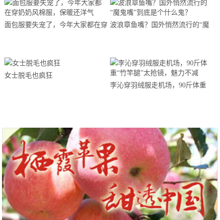
面包服要失宠了，今年大家都在穿
波浪章鱼嘴？国外悄然流行的“魔
奶奶风棉服，保暖还洋气
鬼嘴”到底是个什么鬼？
女士脱毛也疯狂
李沁穿羽绒服走机场，90斤体重
“竹竿腿”太抢镜，魅力不减