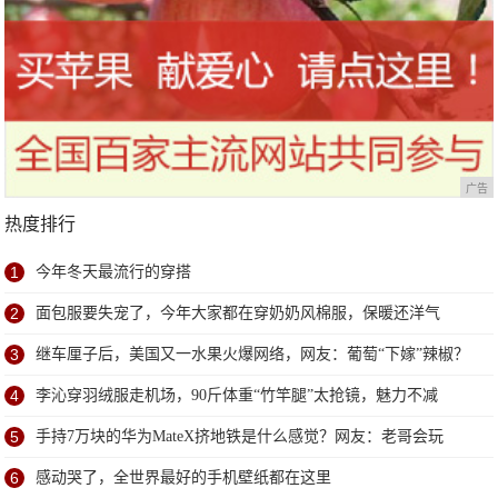
广告
热度排行
1
今年冬天最流行的穿搭
2
面包服要失宠了，今年大家都在穿奶奶风棉服，保暖还洋气
3
继车厘子后，美国又一水果火爆网络，网友：葡萄“下嫁”辣椒？
4
李沁穿羽绒服走机场，90斤体重“竹竿腿”太抢镜，魅力不减
5
手持7万块的华为MateX挤地铁是什么感觉？网友：老哥会玩
6
感动哭了，全世界最好的手机壁纸都在这里