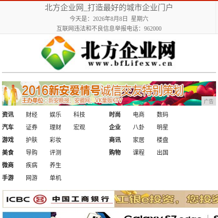
北方企业网_打造最好的城市企业门户
今天是：2026年8月8日 星期六
互联网违法和不良信息举报电话：962000
广告
资讯
财经
娱乐
科技
时尚
电商
数码
汽车
证券
理财
宏观
企业
八卦
明星
游戏
护肤
彩妆
商讯
家居
楼盘
美食
导购
评测
购物
课程
出国
微商
疾病
养生
手游
网游
单机