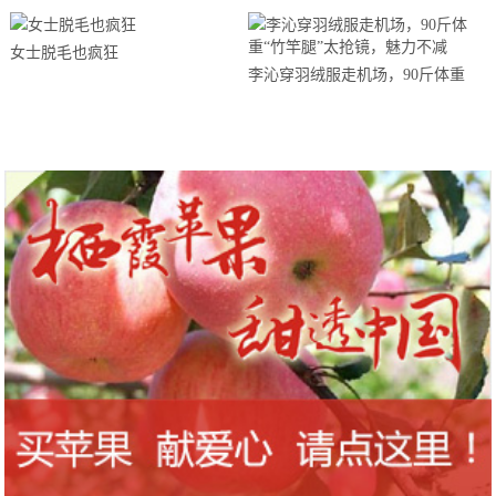
女士脱毛也疯狂
李沁穿羽绒服走机场，90斤体重
“竹竿腿”太抢镜，魅力不减