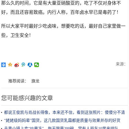
那么久的时间，它是有大量亚硝酸亚的，吃了不仅对身体不
好，而且还容易致癌。内行人称，百年卤水早已是毒药了！
所以大家平时最好少吃卤味，想要吃的话，最好自己家里做一
些，卫生安全！
来源：
推荐阅读：
旗龙
您可能感兴趣的文章
都说王俊凯与肖战长得像，本来还不信，看到这张照片：傻傻分不清
“姥姥级妈妈辈”国货，这几款国货乳霜都是质量与效果并存的好货
夫妻小镇上卖“炒果冻”，每天限量200碗，常有人驱车10里来排队