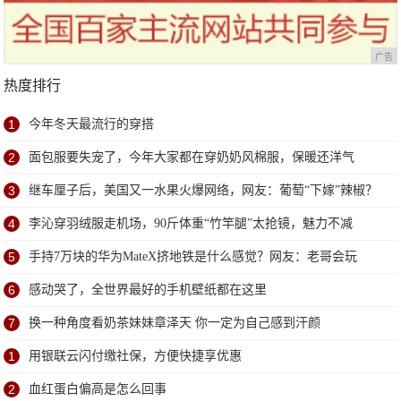
广告
热度排行
1
今年冬天最流行的穿搭
2
面包服要失宠了，今年大家都在穿奶奶风棉服，保暖还洋气
3
继车厘子后，美国又一水果火爆网络，网友：葡萄“下嫁”辣椒？
4
李沁穿羽绒服走机场，90斤体重“竹竿腿”太抢镜，魅力不减
5
手持7万块的华为MateX挤地铁是什么感觉？网友：老哥会玩
6
感动哭了，全世界最好的手机壁纸都在这里
7
换一种角度看奶茶妹妹章泽天 你一定为自己感到汗颜
1
用银联云闪付缴社保，方便快捷享优惠
2
血红蛋白偏高是怎么回事