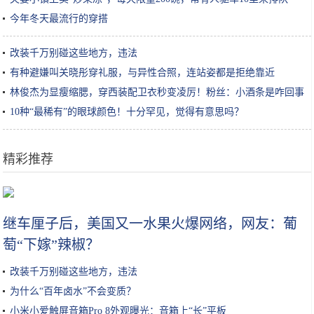
今年冬天最流行的穿搭
改装千万别碰这些地方，违法
有种避嫌叫关晓彤穿礼服，与异性合照，连站姿都是拒绝靠近
林俊杰为显瘦缩腮，穿西装配卫衣秒变凌厉！粉丝：小酒条是咋回事
10种“最稀有”的眼球颜色！十分罕见，觉得有意思吗？
精彩推荐
“吃鸡”新增“英雄级”角色，乘坐或驾驶可以降低载具承受的伤害
继车厘子后，美国又一水果火爆网络，网友：葡
萄“下嫁”辣椒？
改装千万别碰这些地方，违法
为什么“百年卤水”不会变质？
小米小爱触屏音箱Pro 8外观曝光：音箱上“长”平板