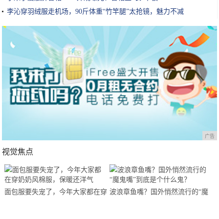
李沁穿羽绒服走机场，90斤体重“竹竿腿”太抢镜，魅力不减
广告
视觉焦点
面包服要失宠了，今年大家都在穿
波浪章鱼嘴？国外悄然流行的“魔
奶奶风棉服，保暖还洋气
鬼嘴”到底是个什么鬼？