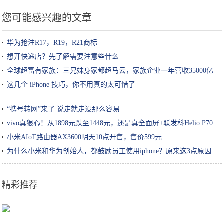
您可能感兴趣的文章
华为抢注R17，R19，R21商标
想开快递店？先了解需要注意些什么
全球超富有家族：三兄妹身家都超马云，家族企业一年营收35000亿
这几个 iPhone 技巧，你不用真的太可惜了
“携号转网”来了 说走就走没那么容易
vivo真狠心！从1898元跌至1448元，还是真全面屏+联发科Helio P70
小米AIoT路由器AX3600明天10点开售，售价599元
为什么小米和华为创始人，都鼓励员工使用iphone？原来这3点原因
精彩推荐
年轻夫妻卖小吃，10元一碗，每天赚1000，让周边邻居羡慕不已