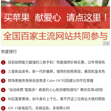
广告
热度排行
1
目前拍照能力最强的三款手机！性能强悍价格实惠，过年用很有
面子
2
三星新品发布，新一代折叠屏，强悍的拍照表现，展现机皇本色
3
跨场景服务免除信息焦虑 Color OS7闪回键让你尽在掌握
4
“自动续费”套路多！商家的小心机你都知道吗？教你实用4招轻
松避免
5
80后富豪黄铮，如今身价上千亿，离不开这三位商业大佬的帮助
6
iOS 13省电技巧，关掉这些，多用两小时