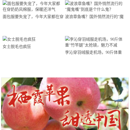
面包服要失宠了，今年大家都在穿
波浪章鱼嘴？国外悄然流行的“魔
奶奶风棉服，保暖还洋气
鬼嘴”到底是个什么鬼？
女士脱毛也疯狂
李沁穿羽绒服走机场，90斤体重
“竹竿腿”太抢镜，魅力不减