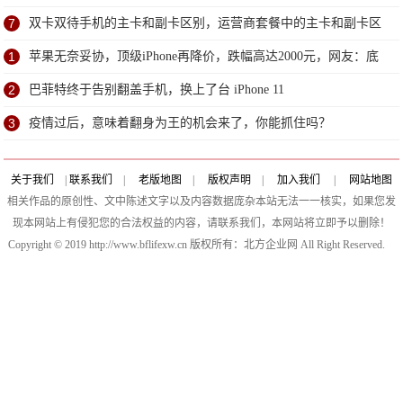
7
双卡双待手机的主卡和副卡区别，运营商套餐中的主卡和副卡区
别
1
苹果无奈妥协，顶级iPhone再降价，跌幅高达2000元，网友：底
线呢
2
巴菲特终于告别翻盖手机，换上了台 iPhone 11
3
疫情过后，意味着翻身为王的机会来了，你能抓住吗？
关于我们
|
联系我们
|
老版地图
|
版权声明
|
加入我们
|
网站地图
相关作品的原创性、文中陈述文字以及内容数据庞杂本站无法一一核实，如果您发
现本网站上有侵犯您的合法权益的内容，请联系我们，本网站将立即予以删除！
Copyright © 2019 http://www.bflifexw.cn 版权所有：北方企业网 All Right Reserved.