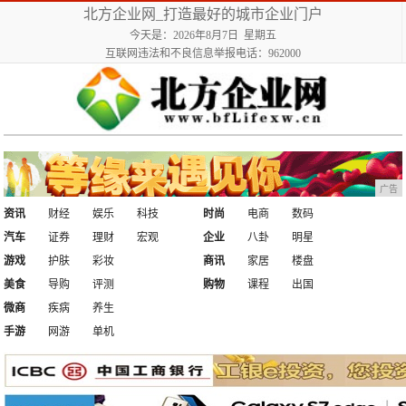
北方企业网_打造最好的城市企业门户
今天是：2026年8月7日 星期五
互联网违法和不良信息举报电话：962000
广告
资讯
财经
娱乐
科技
时尚
电商
数码
汽车
证券
理财
宏观
企业
八卦
明星
游戏
护肤
彩妆
商讯
家居
楼盘
美食
导购
评测
购物
课程
出国
微商
疾病
养生
手游
网游
单机