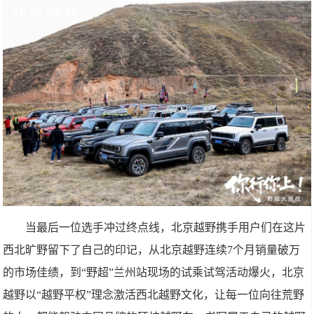
当最后一位选手冲过终点线，北京越野携手用户们在这片
西北旷野留下了自己的印记，从北京越野连续7个月销量破万
的市场佳绩，到“野超”兰州站现场的试乘试驾活动爆火，北京
越野以“越野平权”理念激活西北越野文化，让每一位向往荒野