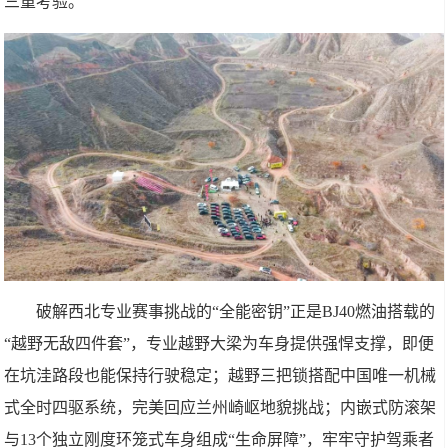
三重考验。
破解西北专业赛事挑战的“全能密钥”正是BJ40燃油搭载的
“越野无敌四件套”，专业越野大梁为车身提供强悍支撑，即便
在坑洼路段也能保持行驶稳定；越野三把锁搭配中国唯一机械
式全时四驱系统，完美回应兰州崎岖地貌挑战；内嵌式防滚架
与13个独立刚度环笼式车身组成“生命屏障”，牢牢守护驾乘者