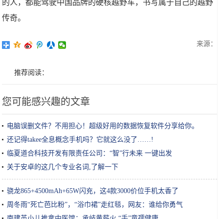
的人，都能驾驶中国品牌的硬核越野车，书写属于自己的越野
传奇。
来源：
推荐阅读：
您可能感兴趣的文章
电脑误删文件？不用担心！超级好用的数据恢复软件分享给你。
还记得takee全息概念手机吗？它就这么没了……!
临夏道合科技开发有限责任公司：“智”行未来 一键出发
关于安卓的这几个专业名词,了解一下
骁龙865+4500mAh+65W闪充，这4款3000价位手机太香了
周冬雨“死亡芭比粉”，“浴巾裙”走红毯，网友：谁给你勇气
南建英小儿推拿中医馆：承岐黄薪火 “手”童孺健康