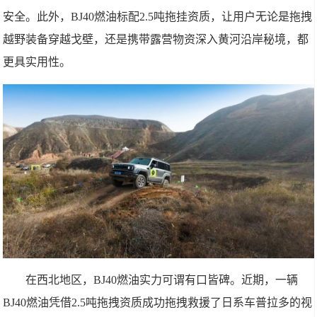
安全。此外，BJ40燃油标配2.5吨拖挂资质，让用户无论是拖拽
越野装备穿越戈壁，还是携带露营物资深入黄河沿岸秘境，都
更具实用性。
在西北地区，BJ40燃油实力可谓有口皆碑。近期，一辆
BJ40燃油凭借2.5吨拖拽资质成功拖拽救援了日系车普拉多的视