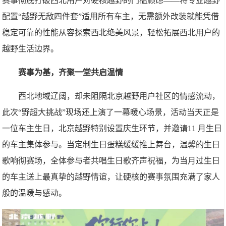
赛事彻底打破西北用户对硬核越野的门槛顾虑——将专业越野
配置“越野无敌四件套”适用所有车主，无需额外改装就能凭借
稳定可靠的性能从容探索西北绝美风景，轻松拓展西北用户的
越野生活边界。
赛事为基，齐聚一堂共启温情
西北地域辽阔，却未阻隔北京越野用户社区的情感流动，
此次“野超大挑战”现场还上演了一幕暖心场景，活动当天正是
一位车主生日，北京越野特别设置庆生环节，并邀请11 月生日
的车主集体参与。当定制生日蛋糕缓缓推上舞台，温馨的生日
歌响彻赛场，全体参与者共唱生日歌齐声祝福，为当月过生日
的车主送上最真挚的越野情谊，让硬核的赛事氛围充满了家人
般的温暖与感动。