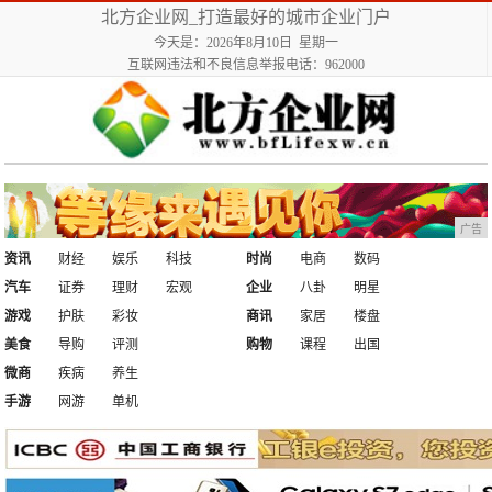
北方企业网_打造最好的城市企业门户
今天是：2026年8月10日 星期一
互联网违法和不良信息举报电话：962000
广告
资讯
财经
娱乐
科技
时尚
电商
数码
汽车
证券
理财
宏观
企业
八卦
明星
游戏
护肤
彩妆
商讯
家居
楼盘
美食
导购
评测
购物
课程
出国
微商
疾病
养生
手游
网游
单机