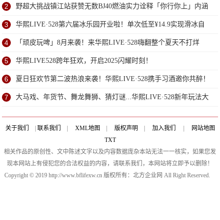
2
野超大挑战镇江站获赞无数BJ40燃油实力诠释「你行你上」内涵
3
华熙LIVE·528第六届冰乐园开业啦！单次低至¥14.9实现滑冰自
由！
4
「顽皮玩啤」8月来袭！来华熙LIVE·528嗨翻整个夏天不打烊
5
华熙LIVE528跨年狂欢，开启2025闪耀时刻！
6
夏日狂欢节第二波热浪来袭！华熙LIVE·528携手习酒邀你共醉！
7
大马戏、年货节、舞龙舞狮、猜灯谜...华熙LIVE·528新年玩法大
曝光！一站打卡嗨逛潮玩！解锁惊喜好运轰”longlong”
关于我们
|
联系我们
|
XML地图
|
版权声明
|
加入我们
|
网站地图
TXT
相关作品的原创性、文中陈述文字以及内容数据庞杂本站无法一一核实，如果您发
现本网站上有侵犯您的合法权益的内容，请联系我们，本网站将立即予以删除！
Copyright © 2019 http://www.bflifexw.cn 版权所有：北方企业网 All Right Reserved.