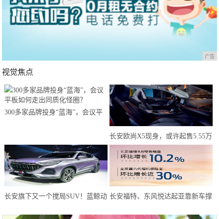
广告
视觉焦点
300多家品牌投身“蓝海”，会议平
板如何走出同质化怪圈？
长安欧尚X5现身，或许起售5.55万
元？年轻人有了新选择
长安旗下又一个搅局SUV！蓝鲸动
长安福特、东风悦达起亚靠新车撑
力180马力，或仅6万预售
起8月天，而长安马自达靠技术