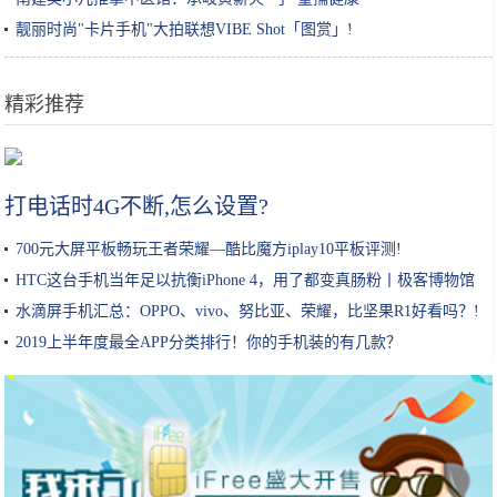
靓丽时尚"卡片手机"大拍联想VIBE Shot「图赏」!
精彩推荐
现在用华为手机的都是什么人？
打电话时4G不断,怎么设置?
700元大屏平板畅玩王者荣耀—酷比魔方iplay10平板评测!
HTC这台手机当年足以抗衡iPhone 4，用了都变真肠粉丨极客博物馆
水滴屏手机汇总：OPPO、vivo、努比亚、荣耀，比坚果R1好看吗？!
2019上半年度最全APP分类排行！你的手机装的有几款？