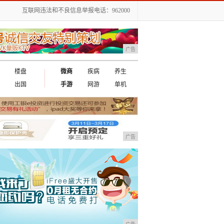
互联网违法和不良信息举报电话：962000
广告
楼盘
微商
疾病
养生
出国
手游
网游
单机
广告