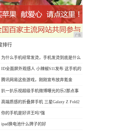
广告
度排行
为什么手机经常发烫，手机发烫到底是什么
原因？
ID全面屏外观感人 小辣椒S11发布 这手机的
刘海真像iPhone X
腾讯网易这些游戏，刚刚宣布放弃氪金
扒一扒乐视超级手机微博曝光的乐2那点事
高端质感的折叠屏手机 三星Galaxy Z Fold2
5G：世界聚焦于你
你的手机是好评王吗?强
ipad换电池什么牌子的好