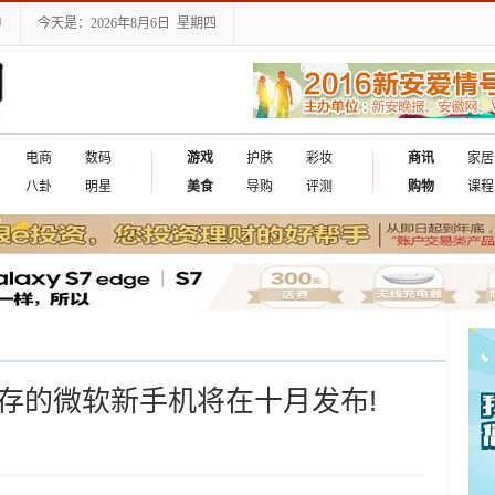
户
今天是：2026年8月6日 星期四
电商
数码
游戏
护肤
彩妆
商讯
家居
八卦
明星
美食
导购
评测
购物
课程
G内存的微软新手机将在十月发布!