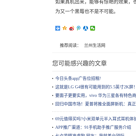
如果真机出来，能够有惊艳的效果，
为又一个黑莓也不是不可能。
推荐阅读：
兰州生活网
您可能感兴趣的文章
今日头条app广告位招租!
这就是LG G4很有可能用到的5.5英寸2K屏
要面子更要实用，vivo 华为三星各有特色
回归中国市场！夏普将推全面屏新机：真正
69元值得买吗?小米双单元半入耳式耳机体
APP推广渠道：91手机助手推广服务介绍
七夕节精准虐狗 网友：我就差台锐际