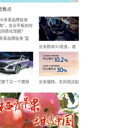
广告
觉焦点
0多家品牌投身“蓝
”，会议平板如何走
长安欧尚X5现身，或
同质化怪圈？
许起售5.55万元？年轻
人有了新选择
安旗下又一个搅局
长安福特、东风悦达起
V！蓝鲸动力180马
亚靠新车撑起8月天，
，或仅6万预售
而长安马自达靠技术