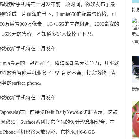
前一段时间，微软发布了最
视
已经厮杀成一片血海的当下，Lumia650的配置与价格，可
0万后置800万像素，1G+16G的内存组合，2000毫安的
1699元的售价，不知道多少人惊掉了下巴。
30
海
出
是Lumia最后的一款产品了，微软深知毫无竞争力，几乎就
这样放弃智能手机业务了吗？肯定不会，其实微软一直
rface phone。
长
SU
力
apossela)在日前接受DelhiDailyNews采访时表示，这款
设计理念必须同Surface系列其它产品的设计理念相契合。在
 Phone手机也将大放异彩，它将采用6-8 GB