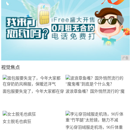
广告
视觉焦点
面包服要失宠了，今年大家都在穿
波浪章鱼嘴？国外悄然流行的“魔
奶奶风棉服，保暖还洋气
鬼嘴”到底是个什么鬼？
女士脱毛也疯狂
李沁穿羽绒服走机场，90斤体重