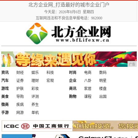
北方企业网_打造最好的城市企业门户
今天是：2026年8月6日 星期四
互联网违法和不良信息举报电话：962000
广告
资讯
财经
娱乐
科技
时尚
电商
数码
汽车
证券
理财
宏观
企业
八卦
明星
游戏
护肤
彩妆
商讯
家居
楼盘
美食
导购
评测
购物
课程
出国
微商
疾病
养生
手游
网游
单机