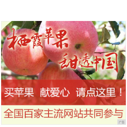
“竹竿腿”太抢镜，魅力不减
广告