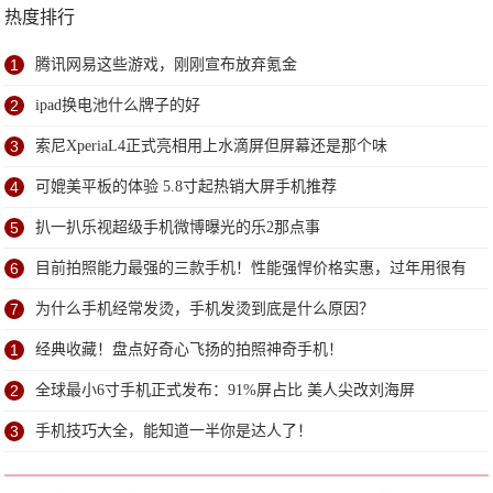
热度排行
1
腾讯网易这些游戏，刚刚宣布放弃氪金
2
ipad换电池什么牌子的好
3
索尼XperiaL4正式亮相用上水滴屏但屏幕还是那个味
4
可媲美平板的体验 5.8寸起热销大屏手机推荐
5
扒一扒乐视超级手机微博曝光的乐2那点事
6
目前拍照能力最强的三款手机！性能强悍价格实惠，过年用很有
面子
7
为什么手机经常发烫，手机发烫到底是什么原因？
1
经典收藏！盘点好奇心飞扬的拍照神奇手机！
2
全球最小6寸手机正式发布：91%屏占比 美人尖改刘海屏
3
手机技巧大全，能知道一半你是达人了！