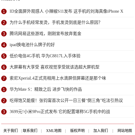
1
ID全面屏外观感人 小辣椒S11发布 这手机的刘海真像iPhone X
2
为什么手机经常发烫，手机发烫到底是什么原因？
3
腾讯网易这些游戏，刚刚宣布放弃氪金
4
ipad换电池什么牌子的好
5
低价电信4G手机 华为C8817L入手体验
6
大屏幕有大享受 喜欢视觉享受就该选超大屏机型
7
索尼XperiaL4正式亮相用上水滴屏但屏幕还是那个味
1
华为Mate S：精致之后 进步飞快的作品
2
吃得饱又能瘦！张钧甯首次公开一日三餐“倒三角”吃法引热议
3
3699元!小米9Pro正式发布:它的配置堪称5G手机中的战
关于我们
|
联系我们
|
XML地图
|
版权声明
|
加入我们
|
网站地图