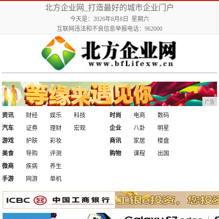
北方企业网_打造最好的城市企业门户
今天是：2026年8月8日 星期六
互联网违法和不良信息举报电话：962000
广告
资讯
财经
娱乐
科技
时尚
电商
数码
汽车
证券
理财
宏观
企业
八卦
明星
游戏
护肤
彩妆
商讯
家居
楼盘
美食
导购
评测
购物
课程
出国
微商
疾病
养生
手游
网游
单机