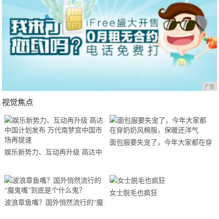
广告
视觉焦点
面包服要失宠了，今年大家都在穿
娱乐新势力、互动再升级 高达中
奶奶风棉服，保暖还洋气
国计划发布 万代南梦宫中国市场
再提速
女士脱毛也疯狂
波浪章鱼嘴？国外悄然流行的“魔
鬼嘴”到底是个什么鬼？