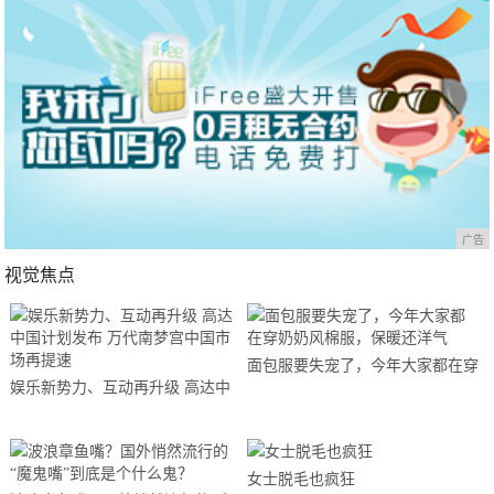
广告
视觉焦点
面包服要失宠了，今年大家都在穿
娱乐新势力、互动再升级 高达中
奶奶风棉服，保暖还洋气
国计划发布 万代南梦宫中国市场
再提速
女士脱毛也疯狂