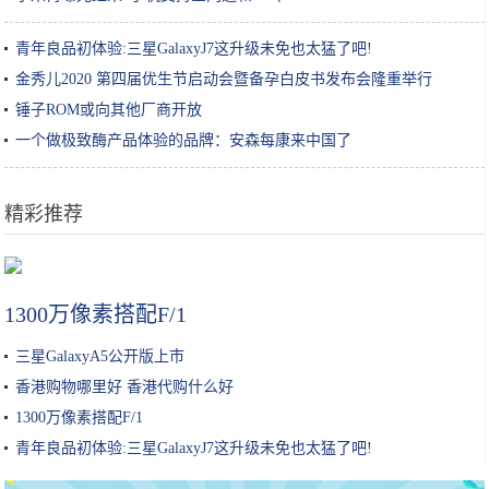
青年良品初体验:三星GalaxyJ7这升级未免也太猛了吧!
金秀儿2020 第四届优生节启动会暨备孕白皮书发布会隆重举行
锤子ROM或向其他厂商开放
一个做极致酶产品体验的品牌：安森每康来中国了
精彩推荐
10种“最稀有”的眼球颜色！十分罕见，觉得有意思吗？
1300万像素搭配F/1
三星GalaxyA5公开版上市
香港购物哪里好 香港代购什么好
1300万像素搭配F/1
青年良品初体验:三星GalaxyJ7这升级未免也太猛了吧!