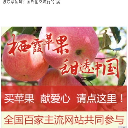
波浪章鱼嘴？国外悄然流行的“魔
鬼嘴”到底是个什么鬼？