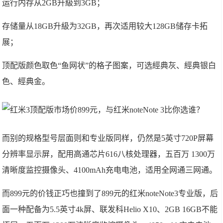
运行内存从2GB升級到3GB；
存储量从18GB升級为32GB，再次适用较大128GB储存卡拓
展；
顶配版颜色取色“鱼网状”的格子图案，可选經典灰、經典银白
色、經典金。
而别的规格型号层面则和专业版同样，仍然是5英寸720P屏幕
分辨率显示屏，配用高通芯片616八核处理器，五百万 1300万
清晰度监控摄像头、4100mAh充电电池，适用全网通三网通。
而899元的价钱正巧也撞到了899元的红米noteNote3专业版，后
面一种配备为5.5英寸4k屏、联发科Helio X10、2GB 16GB不能