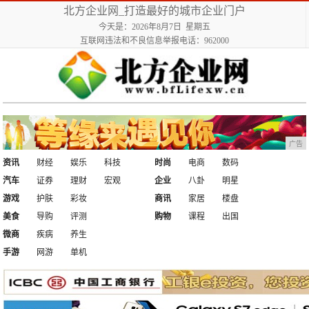
北方企业网_打造最好的城市企业门户
今天是：2026年8月7日 星期五
互联网违法和不良信息举报电话：962000
广告
资讯
财经
娱乐
科技
时尚
电商
数码
汽车
证券
理财
宏观
企业
八卦
明星
游戏
护肤
彩妆
商讯
家居
楼盘
美食
导购
评测
购物
课程
出国
微商
疾病
养生
手游
网游
单机