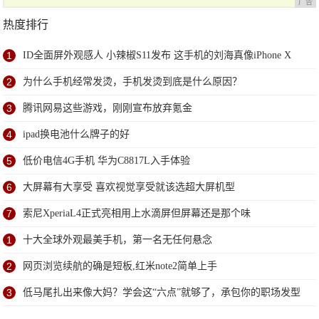
广告
热度排行
1
ID全面屏外观感人 小辣椒S11发布 这手机的刘海真像iPhone X
2
为什么手机经常发烫，手机发烫到底是什么原因？
3
腾讯网易这些游戏，刚刚宣布放弃氪金
4
ipad换电池什么牌子的好
5
低价电信4G手机 华为C8817L入手体验
6
大屏幕有大享受 喜欢视觉享受就该选超大屏机型
7
索尼XperiaL4正式亮相用上水滴屏但屏幕还是那个味
1
十大全球外观最美手机，第一名无任何悬念
2
网页浏览续航的确是短板,红米note2简单上手
3
低马尾扎出来像大妈？学会这“六点”就够了，承包你的职场发型