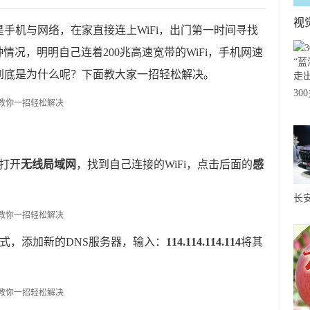
视
手机与网络，在家直接连上WiFi，出门第一时间寻找
种情况，明明自己连着200兆高速宽带的WiFi，手机网速
到底是为什么呢？下面教大家一招轻松解决。
30
海
出
打开
无线局域网
，找到自己连接的WiFi，点击后面的
感
长
SU
力
式，添加新的DNS服务器，输入：
114.114.114.114
将其