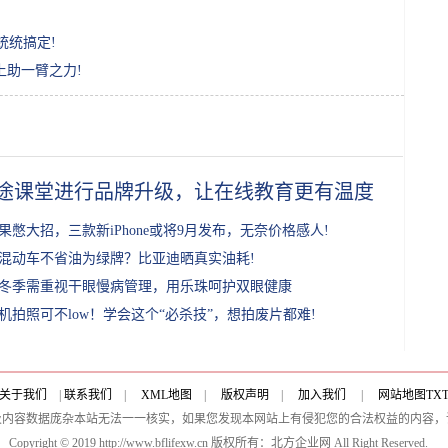
统统搞定!
上助一臂之力!
途课堂进行品牌升级，让在线教育更有温度
果憋大招，三款新iPhone或将9月发布，无奈价格感人!
混动车不省油为绿牌？比亚迪晒真实油耗!
冬季需重视干眼慢病管理，用乐珠呵护双眼健康
机拍照可不low！学会这个“必杀技”，想拍废片都难!
关于我们
|
联系我们
|
XML地图
|
版权声明
|
加入我们
|
网站地图
TX
及内容数据庞杂本站无法一一核实，如果您发现本网站上有侵犯您的合法权益的内容，
Copyright © 2019 http://www.bflifexw.cn 版权所有：北方企业网 All Right Reserved.