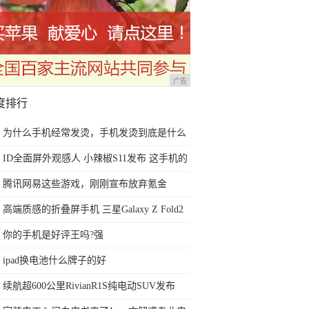
广告
度排行
为什么手机经常发烫，手机发烫到底是什么
原因？
ID全面屏外观感人 小辣椒S11发布 这手机的
刘海真像iPhone X
腾讯网易这些游戏，刚刚宣布放弃氪金
高端质感的折叠屏手机 三星Galaxy Z Fold2
5G：世界聚焦于你
你的手机是好评王吗?强
ipad换电池什么牌子的好
续航超600公里RivianR1S纯电动SUV发布