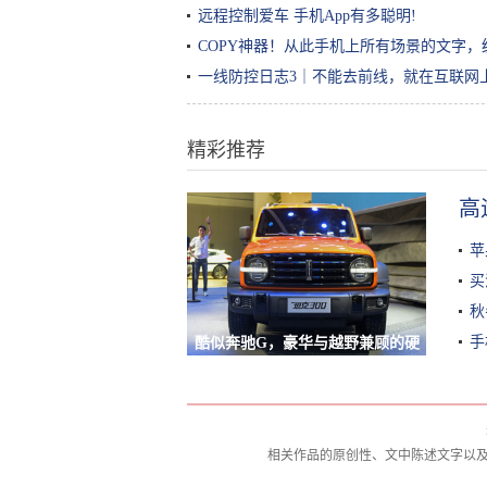
远程控制爱车 手机App有多聪明!
COPY神器！从此手机上所有场景的文字，
一线防控日志3｜不能去前线，就在互联网
精彩推荐
高
苹
买
秋
手
酷似奔驰G，豪华与越野兼顾的硬
派SUV，WEY坦克300北京车展预
售
相关作品的原创性、文中陈述文字以