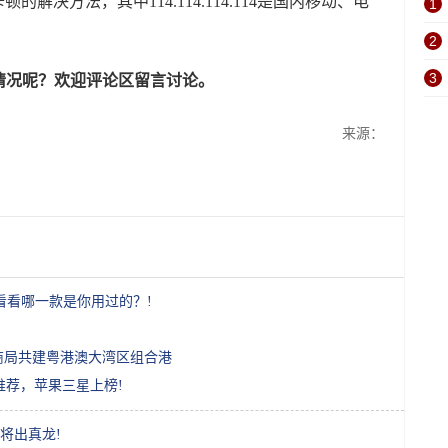
的解决方法，其中114.114.114.114是国内移动、电
1
2
3
情况呢？欢迎评论区留言讨论。
来源：
看看哪一款是你用过的？!
商局共建粤港澳大湾区组合港
推荐，苹果三星上榜!
将出真龙!