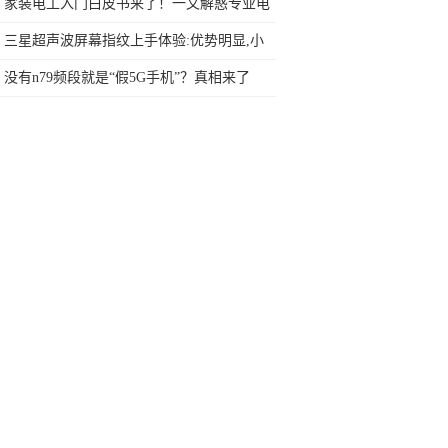
家装电工入门白皮书来了！一文解惑专业电
工必备技能
三星超声波屏幕指纹上手体验:优势明显,小
缺点瑕不掩瑜
没有n79频段就是“假5G手机”？真相来了