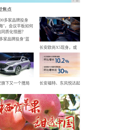
广告
觉焦点
0多家品牌投身“蓝
”，会议平板如何走
长安欧尚X5现身，或
同质化怪圈？
许起售5.55万元？年轻
人有了新选择
安旗下又一个搅局
长安福特、东风悦达起
V！蓝鲸动力180马
亚靠新车撑起8月天，
，或仅6万预售
而长安马自达靠技术