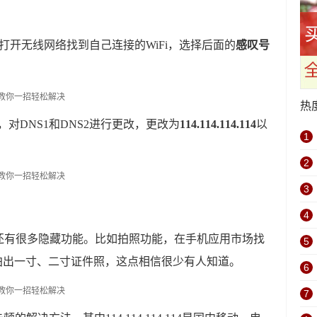
打开无线网络找到自己连接的WiFi，选择后面的
感叹号
热
，对DNS1和DNS2进行更改，更改为
114.114.114.114
以
1
2
3
4
还有很多隐藏功能。比如拍照功能，在手机应用市场找
5
拍出一寸、二寸证件照，这点相信很少有人知道。
6
7