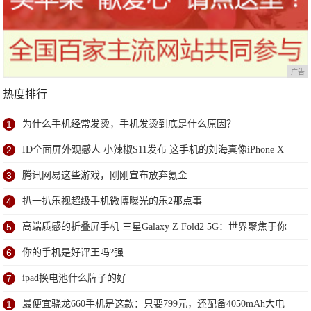
广告
热度排行
1
为什么手机经常发烫，手机发烫到底是什么原因？
2
ID全面屏外观感人 小辣椒S11发布 这手机的刘海真像iPhone X
3
腾讯网易这些游戏，刚刚宣布放弃氪金
4
扒一扒乐视超级手机微博曝光的乐2那点事
5
高端质感的折叠屏手机 三星Galaxy Z Fold2 5G：世界聚焦于你
6
你的手机是好评王吗?强
7
ipad换电池什么牌子的好
1
最便宜骁龙660手机是这款：只要799元，还配备4050mAh大电