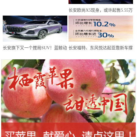
板如何走出同质化怪圈？
长安欧尚X5现身，或许起售5.55万
元？年轻人有了新选择
长安旗下又一个搅局SUV！蓝鲸动
长安福特、东风悦达起亚靠新车撑
力180马力，或仅6万预售
起8月天，而长安马自达靠技术