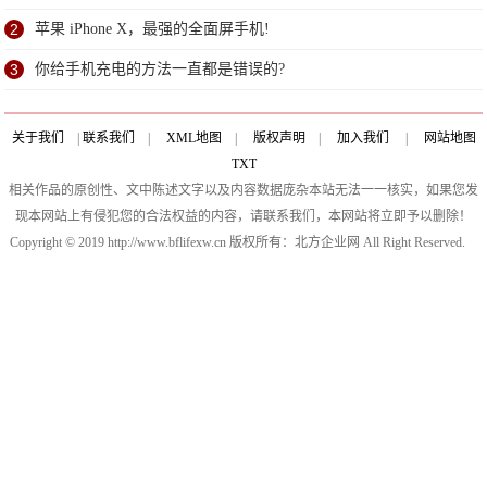
池!
2
苹果 iPhone X，最强的全面屏手机!
3
你给手机充电的方法一直都是错误的?
关于我们
|
联系我们
|
XML地图
|
版权声明
|
加入我们
|
网站地图
TXT
相关作品的原创性、文中陈述文字以及内容数据庞杂本站无法一一核实，如果您发
现本网站上有侵犯您的合法权益的内容，请联系我们，本网站将立即予以删除！
Copyright © 2019 http://www.bflifexw.cn 版权所有：北方企业网 All Right Reserved.