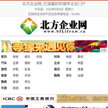
北方企业网_打造最好的城市企业门户
今天是：2026年8月8日 星期六
互联网违法和不良信息举报电话：962000
广告
资讯
财经
娱乐
科技
时尚
电商
数码
汽车
证券
理财
宏观
企业
八卦
明星
游戏
护肤
彩妆
商讯
家居
楼盘
美食
导购
评测
购物
课程
出国
微商
疾病
养生
手游
网游
单机