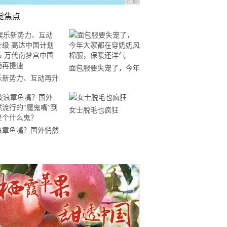
广告
觉焦点
面包服要失宠了，今年
乐新势力、互动再升
大家都在穿奶奶风棉
 高达中国计划发布
服，保暖还洋气
代南梦宫中国市场再
女士脱毛也疯狂
速
浪章鱼嘴？国外悄然
行的“魔鬼嘴”到底是
什么鬼？