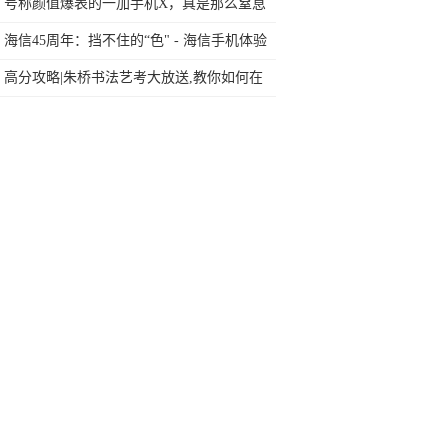
原因？
号称颜值爆表的一加手机X，真是那么窒息
吗？
海信45周年：挡不住的“色" - 海信手机体验
会
高分攻略|朱桥书法艺考大放送,教你如何在
书法高考拿高分
创业大赛