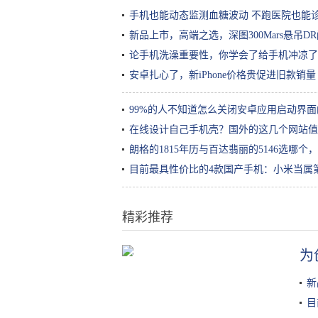
手机也能动态监测血糖波动 不跑医院也能
新品上市，高端之选，深图300Mars悬吊D
论手机洗澡重要性，你学会了给手机冲凉了
安卓扎心了，新iPhone价格贵促进旧款销量 i
99%的人不知道怎么关闭安卓应用启动界
在线设计自己手机壳？国外的这几个网站值
朗格的1815年历与百达翡丽的5146选哪
目前最具性价比的4款国产手机：小米当属
精彩推荐
为
《我的世界》只有大神才会的神操
作 哪个史蒂夫不想当老司机呢？
新
目