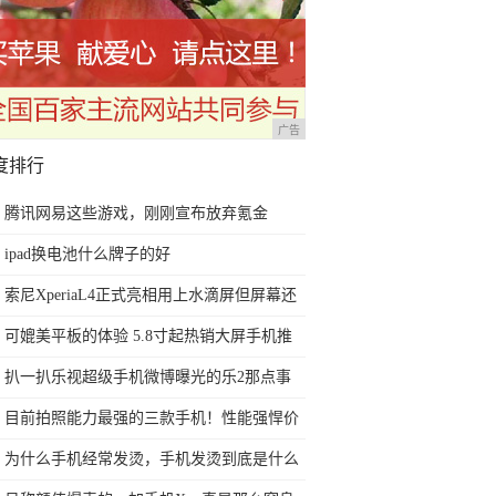
广告
度排行
腾讯网易这些游戏，刚刚宣布放弃氪金
ipad换电池什么牌子的好
索尼XperiaL4正式亮相用上水滴屏但屏幕还
是那个味
可媲美平板的体验 5.8寸起热销大屏手机推
荐
扒一扒乐视超级手机微博曝光的乐2那点事
目前拍照能力最强的三款手机！性能强悍价
格实惠，过年用很有面子
为什么手机经常发烫，手机发烫到底是什么