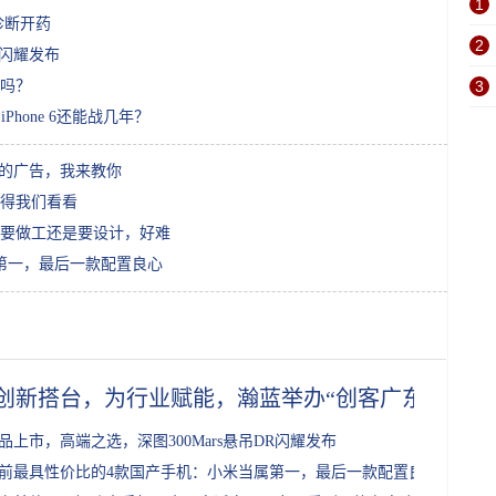
1
诊断开药
2
R闪耀发布
吗？
3
Phone 6还能战几年？
面的广告，我来教你
得我们看看
个，要做工还是要设计，好难
第一，最后一款配置良心
创新搭台，为行业赋能，瀚蓝举办“创客广东”创新
品上市，高端之选，深图300Mars悬吊DR闪耀发布
前最具性价比的4款国产手机：小米当属第一，最后一款配置良心