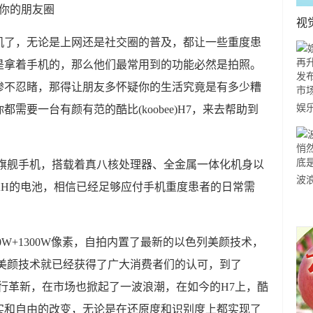
视
机了，无论是上网还是社交圈的普及，都让一些重度患
是拿着手机的，那么他们最常用到的功能必然是拍照。
惨不忍睹，那得让朋友多怀疑你的生活究竟是有多少糟
娱
需要一台有颜有范的酷比(koobee)H7，来去帮助到
级
万
轻旗舰手机，搭载着真八核处理器、全金属一体化机身以
提
波
 AH的电池，相信已经足够应付手机重度患者的日常需
流
个
0W+1300W像素，自拍内置了最新的以色列美颜技术，
的美颜技术就已经获得了广大消费者们的认可，到了
行革新，在市场也掀起了一波浪潮，在如今的H7上，酷
实和自由的改变，无论是在还原度和识别度上都实现了