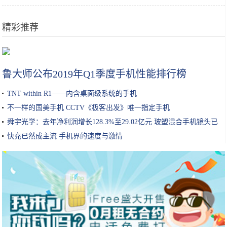
精彩推荐
那些坚持用护手霜的人手有多好看？怪不得是“手控族”的福利啊
鲁大师公布2019年Q1季度手机性能排行榜
TNT within R1——内含桌面级系统的手机
不一样的国美手机 CCTV《极客出发》唯一指定手机
舜宇光学：去年净利润增长128.3%至29.02亿元 玻塑混合手机镜头已
量产
快充已然成主流 手机界的速度与激情