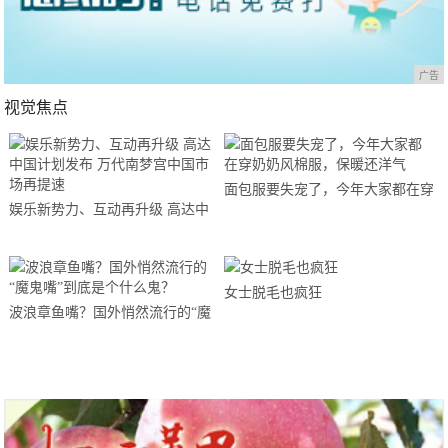
广告
视觉焦点
面包服要失宠了，今年大家都在穿
娱乐新势力、互动再升级 高达中
奶奶风棉服，保暖还洋气
国计划发布 万代南梦宫中国市场
再提速
女士脱毛也疯狂
波浪章鱼嘴？国外悄然流行的“魔
鬼嘴”到底是个什么鬼？