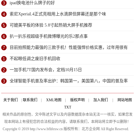
3
ipad换电池什么牌子的好
4
索尼XperiaL4正式亮相用上水滴屏但屏幕还是那个味
5
可媲美平板的体验 5.8寸起热销大屏手机推荐
6
扒一扒乐视超级手机微博曝光的乐2那点事
7
目前拍照能力最强的三款手机！性能强悍价格实惠，过年用很有
面子
1
不起眼低调之废旧手机回收
2
一加手机7T国内发布会，定档10月15日
3
全球智能手机普及率出炉：韩国第一，美国第八，中国的普及率
呢？
关于我们
|
联系我们
|
XML地图
|
版权声明
|
加入我们
|
网站地图
TXT
相关作品的原创性、文中陈述文字以及内容数据庞杂本站无法一一核实，如果您发
现本网站上有侵犯您的合法权益的内容，请联系我们，本网站将立即予以删除！
Copyright © 2019 http://www.bflifexw.cn 版权所有：北方企业网 All Right Reserved.