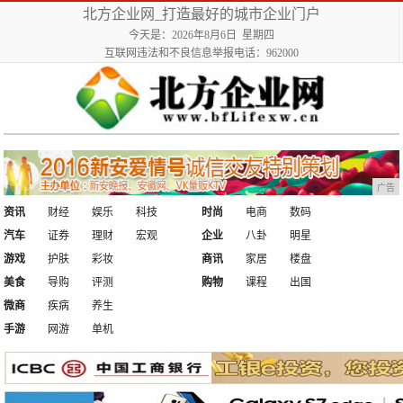
北方企业网_打造最好的城市企业门户
今天是：2026年8月6日 星期四
互联网违法和不良信息举报电话：962000
广告
资讯
财经
娱乐
科技
时尚
电商
数码
汽车
证券
理财
宏观
企业
八卦
明星
游戏
护肤
彩妆
商讯
家居
楼盘
美食
导购
评测
购物
课程
出国
微商
疾病
养生
手游
网游
单机