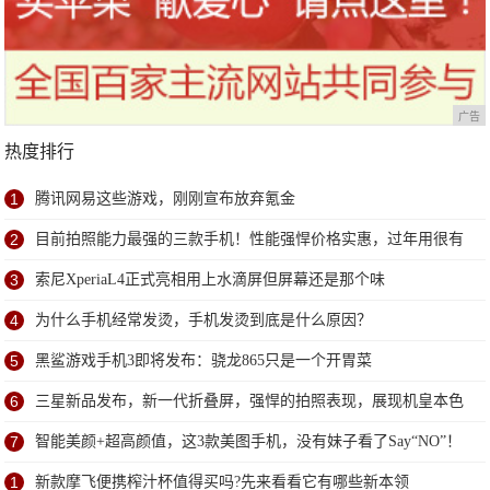
广告
热度排行
1
腾讯网易这些游戏，刚刚宣布放弃氪金
2
目前拍照能力最强的三款手机！性能强悍价格实惠，过年用很有
面子
3
索尼XperiaL4正式亮相用上水滴屏但屏幕还是那个味
4
为什么手机经常发烫，手机发烫到底是什么原因？
5
黑鲨游戏手机3即将发布：骁龙865只是一个开胃菜
6
三星新品发布，新一代折叠屏，强悍的拍照表现，展现机皇本色
7
智能美颜+超高颜值，这3款美图手机，没有妹子看了Say“NO”！
1
新款摩飞便携榨汁杯值得买吗?先来看看它有哪些新本领