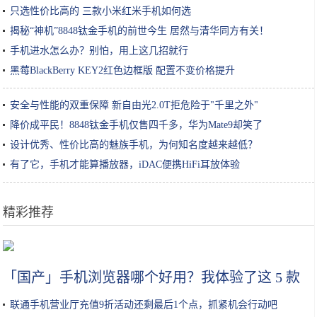
只选性价比高的 三款小米红米手机如何选
揭秘“神机”8848钛金手机的前世今生 居然与清华同方有关！
手机进水怎么办？别怕，用上这几招就行
黑莓BlackBerry KEY2红色边框版 配置不变价格提升
安全与性能的双重保障 新自由光2.0T拒危险于"千里之外"
降价成平民！8848钛金手机仅售四千多，华为Mate9却笑了
设计优秀、性价比高的魅族手机，为何知名度越来越低？
有了它，手机才能算播放器，iDAC便携HiFi耳放体验
精彩推荐
面包服要失宠了，今年大家都在穿奶奶风棉服，保暖还洋气
「国产」手机浏览器哪个好用？我体验了这 5 款
联通手机营业厅充值9折活动还剩最后1个点，抓紧机会行动吧