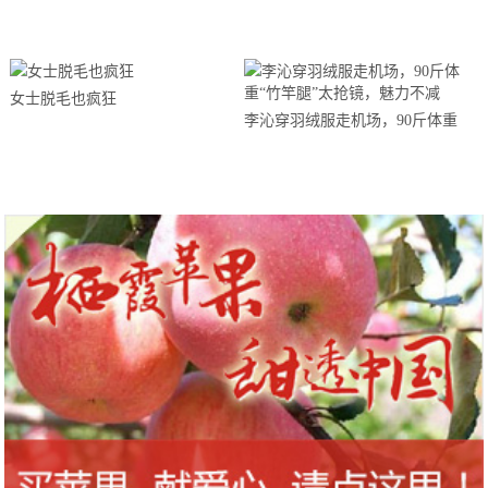
奶奶风棉服，保暖还洋气
鬼嘴”到底是个什么鬼？
女士脱毛也疯狂
李沁穿羽绒服走机场，90斤体重
“竹竿腿”太抢镜，魅力不减