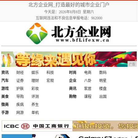
北方企业网_打造最好的城市企业门户
今天是：2026年8月8日 星期六
互联网违法和不良信息举报电话：962000
广告
资讯
财经
娱乐
科技
时尚
电商
数码
汽车
证券
理财
宏观
企业
八卦
明星
游戏
护肤
彩妆
商讯
家居
楼盘
美食
导购
评测
购物
课程
出国
微商
疾病
养生
手游
网游
单机