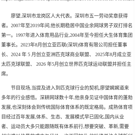
廖望,深圳市龙岗区人大代表。深圳市五一劳动奖章获得
者。2007年至2019年间,他长期稳居中国业余网球男子双打排名
第一。1997年进入体育用品行业,2004年至今担任大生体育集团
董事长。2023年8月创立亚匹联(深圳)体育有限公司担任董事
长、2024 年 5 月创立亚洲匹克球商业联盟、 2025年8月成立亚
太匹克球联盟、 2026 年5月创立世界匹克球运动联盟并担任主
席。
节目现场,当提及进入到匹克球行业的契机,廖望娓娓道来
多年的行业感悟。深耕网球数十年,他亲身见证中国体育的蓬勃
发展,也深刻体会到传统国际体育体系的既定格局。成熟体育项
目经过百年发展,体系、生态、发展模式早已固化,国内从业
者、运动员大多只能跟随既有体系前行,想要突破、革新,需要