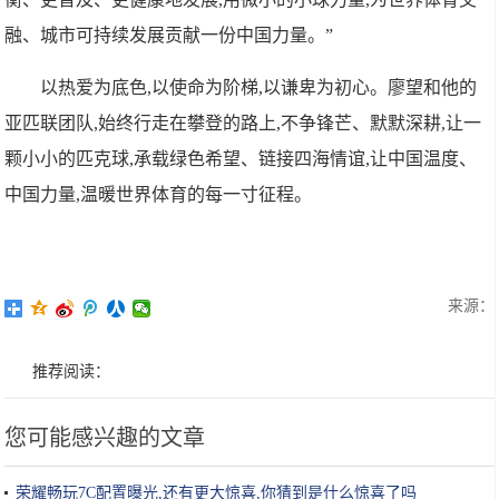
融、城市可持续发展贡献一份中国力量。”
以热爱为底色,以使命为阶梯,以谦卑为初心。廖望和他的
亚匹联团队,始终行走在攀登的路上,不争锋芒、默默深耕,让一
颗小小的匹克球,承载绿色希望、链接四海情谊,让中国温度、
中国力量,温暖世界体育的每一寸征程。
来源：
推荐阅读：
您可能感兴趣的文章
荣耀畅玩7C配置曝光,还有更大惊喜,你猜到是什么惊喜了吗