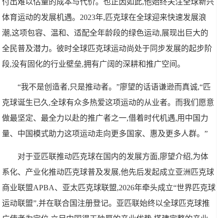
付出难以估量的成本与代价。也正因如此,他始终关注全球新兴
体育运动的发展机遇。2023年,匹克球在全球迎来快速发展浪
潮,这项包容、温和、适配全年龄段的绿色运动,展现出巨大的
全民普及潜力。彼时全球匹克球运动尚处于同步发展的起步阶
段,没有固化的行业壁垒,拥有广阔的深耕和推广空间。
“我不是创造者,只是推动者。”廖望的话语谦逊而真诚,“匹
克球诞生已久,全球有众多热爱这项运动的从业者。而我们愿意
做最坚定、最全力以赴的推广者之一,借着时代机遇,用中国力
量、中国模式助力这项运动走向更多国家、惠及更多人群。”
对于亚匹联推动匹克球在国内的发展方面,廖望介绍,为体
系化、产业化推动匹克球普及发展,他先后发起成立亚洲匹克球
商业联盟APBA、亚太匹克球联盟,2026年牵头成立“世界匹克球
运动联盟”,并在联合国注册登记。亚匹联始终以全球匹克球推