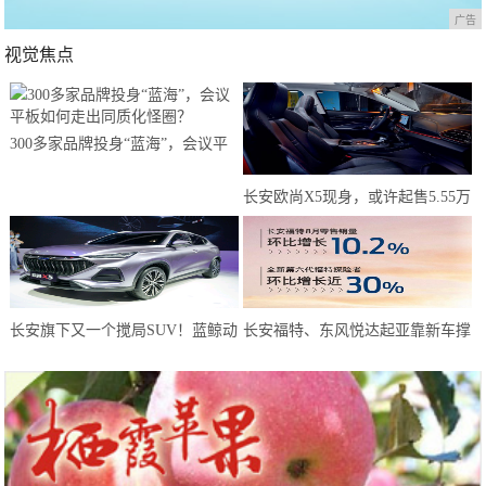
广告
视觉焦点
300多家品牌投身“蓝海”，会议平
板如何走出同质化怪圈？
长安欧尚X5现身，或许起售5.55万
元？年轻人有了新选择
长安旗下又一个搅局SUV！蓝鲸动
长安福特、东风悦达起亚靠新车撑
力180马力，或仅6万预售
起8月天，而长安马自达靠技术