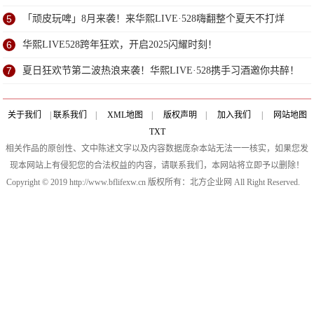
由！
5
「顽皮玩啤」8月来袭！来华熙LIVE·528嗨翻整个夏天不打烊
6
华熙LIVE528跨年狂欢，开启2025闪耀时刻！
7
夏日狂欢节第二波热浪来袭！华熙LIVE·528携手习酒邀你共醉！
关于我们
|
联系我们
|
XML地图
|
版权声明
|
加入我们
|
网站地图
TXT
相关作品的原创性、文中陈述文字以及内容数据庞杂本站无法一一核实，如果您发
现本网站上有侵犯您的合法权益的内容，请联系我们，本网站将立即予以删除！
Copyright © 2019 http://www.bflifexw.cn 版权所有：北方企业网 All Right Reserved.