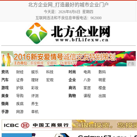
北方企业网_打造最好的城市企业门户
今天是：2026年8月6日 星期四
互联网违法和不良信息举报电话：962000
广告
资讯
财经
娱乐
科技
时尚
电商
数码
汽车
证券
理财
宏观
企业
八卦
明星
游戏
护肤
彩妆
商讯
家居
楼盘
美食
导购
评测
购物
课程
出国
微商
疾病
养生
手游
网游
单机