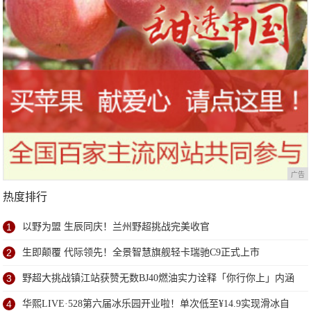
广告
热度排行
1
以野为盟 生辰同庆！兰州野超挑战完美收官
2
生即颠覆 代际领先！全景智慧旗舰轻卡瑞驰C9正式上市
3
野超大挑战镇江站获赞无数BJ40燃油实力诠释「你行你上」内涵
4
华熙LIVE·528第六届冰乐园开业啦！单次低至¥14.9实现滑冰自