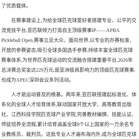
了优质载体。
在赛事建设上,为给全球匹克球爱好者搭建专业、公平的交
流竞技平台,亚匹联倾力打造自主顶级赛事IP——APBA
Pickleball Open,赛事立足大众、面向世界,以专业的办赛标准、
开放的参赛姿态,吸引全球多国选手参赛,持续丰富全球匹克球
赛事体系,为世界匹克球运动的交流融合搭建重要平台,2026年
总决赛总奖金达229万元,是亚洲极具影响力的顶级匹克球赛事,
也成为APEC深圳会议系列活动。
人才是运动普及的根基。两年来,亚匹联搭建起标准化、体
系化的全球人才培育体系,联动国家开放大学、高等教育出版
社、江西科技学院匹克球产业学院,完善教材编撰、技能认证、
师徒培养全流程,累计培育涵盖全球8个以上国家的一万余名专
业教练员、裁判员。这批专业人才遍布海内外,成为全球匹克球