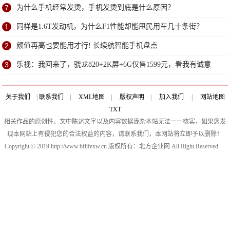
面子
7
为什么手机经常发烫，手机发烫到底是什么原因？
1
同样是1.6T发动机，为什么F1性能却能甩民用车几十条街？
2
颜值再高也要能用才行! 长续航智能手机盘点
3
乐视：我回来了，骁龙820+2K屏+6G仅售1599元，看我有诚意
不？
关于我们
|
联系我们
|
XML地图
|
版权声明
|
加入我们
|
网站地图
TXT
相关作品的原创性、文中陈述文字以及内容数据庞杂本站无法一一核实，如果您发
现本网站上有侵犯您的合法权益的内容，请联系我们，本网站将立即予以删除！
Copyright © 2019 http://www.bflifexw.cn 版权所有：北方企业网 All Right Reserved.