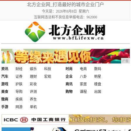
北方企业网_打造最好的城市企业门户
今天是：2026年8月8日 星期六
互联网违法和不良信息举报电话：962000
广告
资讯
财经
娱乐
科技
时尚
电商
数码
汽车
证券
理财
宏观
企业
八卦
明星
游戏
护肤
彩妆
商讯
家居
楼盘
美食
导购
评测
购物
课程
出国
微商
疾病
养生
手游
网游
单机