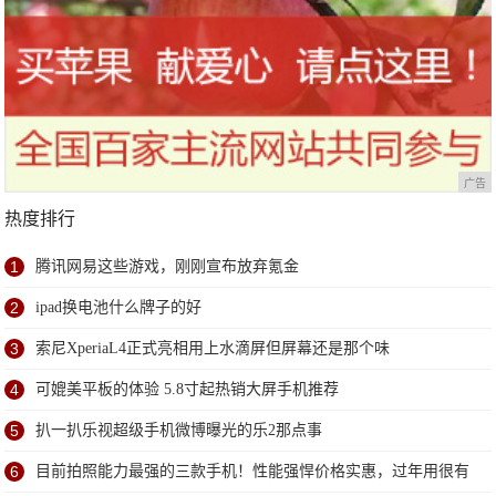
广告
热度排行
1
腾讯网易这些游戏，刚刚宣布放弃氪金
2
ipad换电池什么牌子的好
3
索尼XperiaL4正式亮相用上水滴屏但屏幕还是那个味
4
可媲美平板的体验 5.8寸起热销大屏手机推荐
5
扒一扒乐视超级手机微博曝光的乐2那点事
6
目前拍照能力最强的三款手机！性能强悍价格实惠，过年用很有