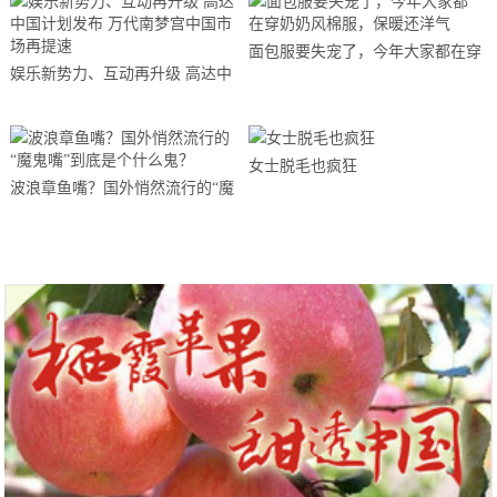
面包服要失宠了，今年大家都在穿
娱乐新势力、互动再升级 高达中
奶奶风棉服，保暖还洋气
国计划发布 万代南梦宫中国市场
再提速
女士脱毛也疯狂
波浪章鱼嘴？国外悄然流行的“魔
鬼嘴”到底是个什么鬼？