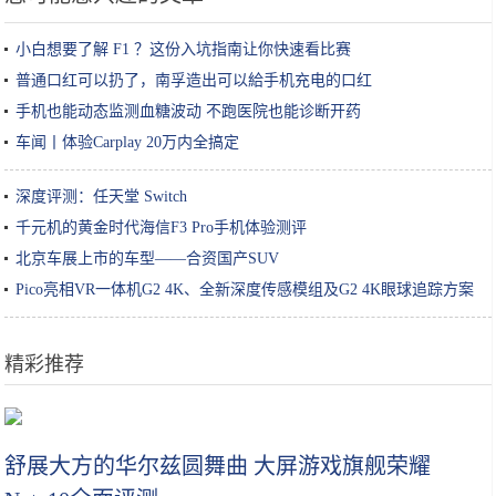
小白想要了解 F1 ？这份入坑指南让你快速看比赛
普通口红可以扔了，南孚造出可以給手机充电的口红
手机也能动态监测血糖波动 不跑医院也能诊断开药
车闻丨体验Carplay 20万内全搞定
深度评测：任天堂 Switch
千元机的黄金时代海信F3 Pro手机体验测评
北京车展上市的车型——合资国产SUV
Pico亮相VR一体机G2 4K、全新深度传感模组及G2 4K眼球追踪方案
精彩推荐
19款“奥迪R8”V10限量版到店实拍，排气管可伸进一条腿
舒展大方的华尔兹圆舞曲 大屏游戏旗舰荣耀