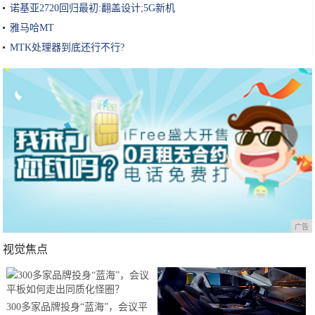
诺基亚2720回归最初:翻盖设计;5G新机
雅马哈MT
MTK处理器到底还行不行?
广告
视觉焦点
300多家品牌投身“蓝海”，会议平