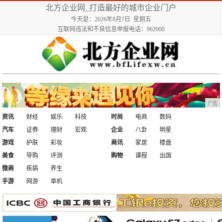
北方企业网_打造最好的城市企业门户
今天是：2026年8月7日 星期五
互联网违法和不良信息举报电话：962000
广告
资讯
财经
娱乐
科技
时尚
电商
数码
汽车
证券
理财
宏观
企业
八卦
明星
游戏
护肤
彩妆
商讯
家居
楼盘
美食
导购
评测
购物
课程
出国
微商
疾病
养生
手游
网游
单机