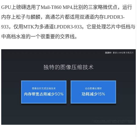
GPU上磅礴选用了Mail-T860 MP4,比别的三家略微优点，运行
内存上松子与麟麟，高通芯片都适用双通道内存LPDDR3-
933，仅用MTK为多通道LPDDR3-933。它是处理芯片中低档与
中高档水准的一个很重要的交界线。