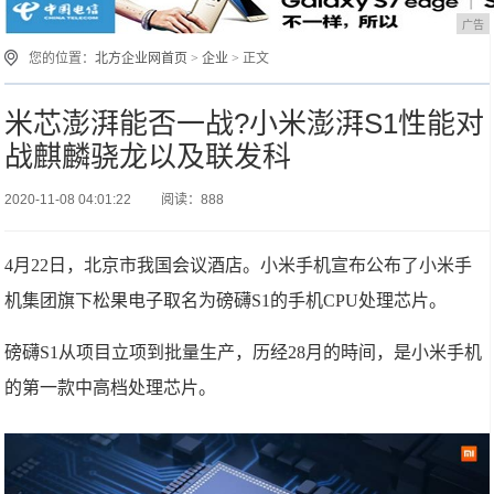
广告
您的位置：
北方企业网首页
>
企业
> 正文
米芯澎湃能否一战?小米澎湃S1性能对
战麒麟骁龙以及联发科
2020-11-08 04:01:22
阅读：888
4月22日，北京市我国会议酒店。小米手机宣布公布了小米手
机集团旗下松果电子取名为磅礴S1的手机CPU处理芯片。
磅礴S1从项目立项到批量生产，历经28月的時间，是小米手机
的第一款中高档处理芯片。