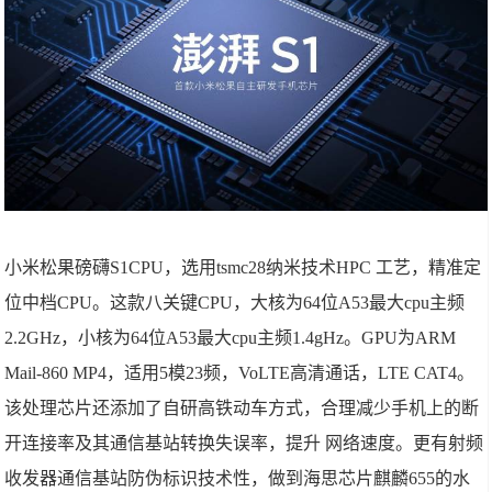
小米松果磅礴S1CPU，选用tsmc28纳米技术HPC 工艺，精准定
位中档CPU。这款八关键CPU，大核为64位A53最大cpu主频
2.2GHz，小核为64位A53最大cpu主频1.4gHz。GPU为ARM
Mail-860 MP4，适用5模23频，VoLTE高清通话，LTE CAT4。
该处理芯片还添加了自研高铁动车方式，合理减少手机上的断
开连接率及其通信基站转换失误率，提升 网络速度。更有射频
收发器通信基站防伪标识技术性，做到海思芯片麒麟655的水