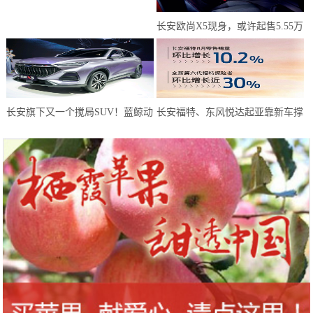
板如何走出同质化怪圈？
长安欧尚X5现身，或许起售5.55万
元？年轻人有了新选择
长安旗下又一个搅局SUV！蓝鲸动
长安福特、东风悦达起亚靠新车撑
力180马力，或仅6万预售
起8月天，而长安马自达靠技术