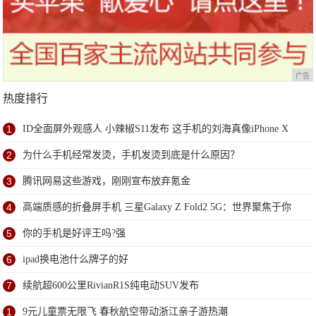
广告
热度排行
1
ID全面屏外观感人 小辣椒S11发布 这手机的刘海真像iPhone X
2
为什么手机经常发烫，手机发烫到底是什么原因？
3
腾讯网易这些游戏，刚刚宣布放弃氪金
4
高端质感的折叠屏手机 三星Galaxy Z Fold2 5G：世界聚焦于你
5
你的手机是好评王吗?强
6
ipad换电池什么牌子的好
7
续航超600公里RivianR1S纯电动SUV发布
1
9元儿童票无限飞 春秋航空带动浙江亲子游热潮