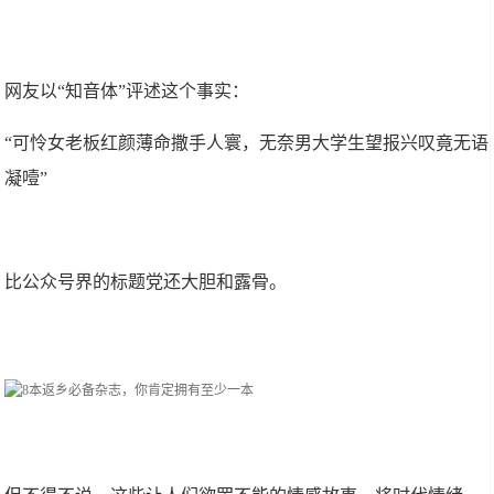
网友以“知音体”评述这个事实：
“可怜女老板红颜薄命撒手人寰，无奈男大学生望报兴叹竟无语
凝噎”
比公众号界的标题党还大胆和露骨。