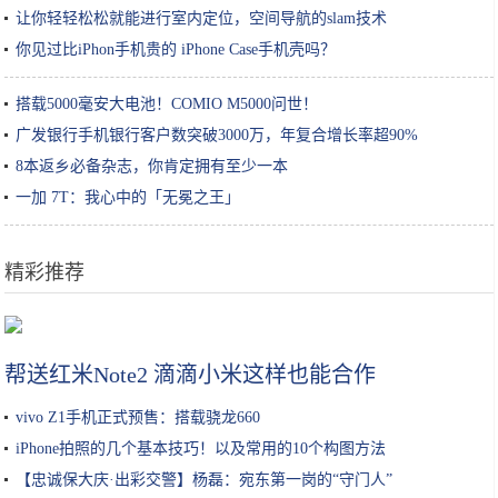
让你轻轻松松就能进行室内定位，空间导航的slam技术
你见过比iPhon手机贵的 iPhone Case手机壳吗？
搭载5000毫安大电池！COMIO M5000问世！
广发银行手机银行客户数突破3000万，年复合增长率超90%
8本返乡必备杂志，你肯定拥有至少一本
一加 7T：我心中的「无冕之王」
精彩推荐
全新一代飞度来啦 不是三缸发动机
帮送红米Note2 滴滴小米这样也能合作
vivo Z1手机正式预售：搭载骁龙660
iPhone拍照的几个基本技巧！以及常用的10个构图方法
【忠诚保大庆·出彩交警】杨磊：宛东第一岗的“守门人”