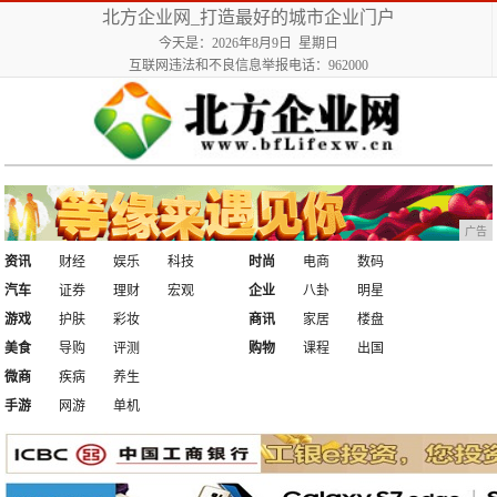
北方企业网_打造最好的城市企业门户
今天是：2026年8月9日 星期日
互联网违法和不良信息举报电话：962000
广告
资讯
财经
娱乐
科技
时尚
电商
数码
汽车
证券
理财
宏观
企业
八卦
明星
游戏
护肤
彩妆
商讯
家居
楼盘
美食
导购
评测
购物
课程
出国
微商
疾病
养生
手游
网游
单机