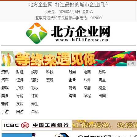
北方企业网_打造最好的城市企业门户
今天是：2026年8月8日 星期六
互联网违法和不良信息举报电话：962000
广告
资讯
财经
娱乐
科技
时尚
电商
数码
汽车
证券
理财
宏观
企业
八卦
明星
游戏
护肤
彩妆
商讯
家居
楼盘
美食
导购
评测
购物
课程
出国
微商
疾病
养生
手游
网游
单机