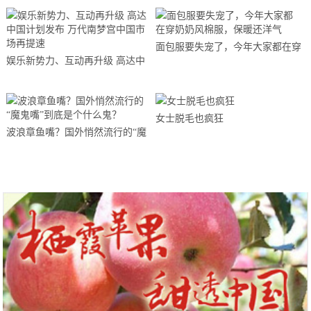
面包服要失宠了，今年大家都在穿
娱乐新势力、互动再升级 高达中
奶奶风棉服，保暖还洋气
国计划发布 万代南梦宫中国市场
再提速
女士脱毛也疯狂
波浪章鱼嘴？国外悄然流行的“魔
鬼嘴”到底是个什么鬼？