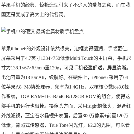
苹果手机的经典、惊艳造型引来了不少人的爱慕之意，而在我
国更是变成了高大上的代名词。
苹果iPhone6的外观设计依然很美，边框变得圆润，手感更佳，
屏幕采用了4.7英寸1334×750像素Multi-Touch的主屏幕，手机尺
寸为138.1×67×6.9mm重129g，可见手机轻盈舒适，屏显清晰。
电池容量为1810mAh，续航好。在硬件上，iPhone6 采用了64
位苹果A8+M8协处理器，频率为1.4GHz，双核核心数ios8.0操
作系统，1GB RAM+16GB/64GB/128GB ROM的组合，使得这
部手机的运行也很棒。摄像头方面，采用isight摄像头，混合红
外线滤镜，蓝宝石水晶镜头表面，后置800万像素+前置120万
像素，背照式传感器，True Tone闪光灯，f/2.2的光圈，可以看