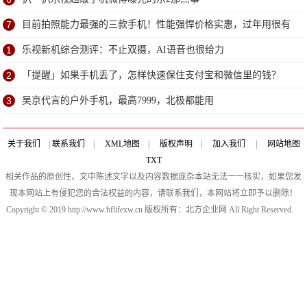
7
目前拍照能力最强的三款手机！性能强悍价格实惠，过年用很有
面子
1
乐视新机综合测评：不止双摄，AI语音也很给力
2
「提醒」如果手机丢了，怎样快速保住支付宝和微信里的钱？
3
吴京代言的户外手机，最高7999，北极都能用
关于我们
|
联系我们
|
XML地图
|
版权声明
|
加入我们
|
网站地图
TXT
相关作品的原创性、文中陈述文字以及内容数据庞杂本站无法一一核实，如果您发
现本网站上有侵犯您的合法权益的内容，请联系我们，本网站将立即予以删除！
Copyright © 2019 http://www.bflifexw.cn 版权所有：北方企业网 All Right Reserved.