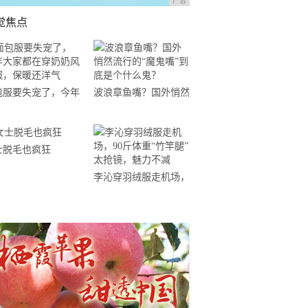
广告
觉焦点
包服要失宠了，今年
波浪章鱼嘴？国外悄然
家都在穿奶奶风棉
流行的“魔鬼嘴”到底是
，保暖还洋气
个什么鬼？
士脱毛也疯狂
李沁穿羽绒服走机场，
90斤体重“竹竿腿”太抢
镜，魅力不减