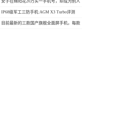
机型
女子在绵阳花20万买一手机号，却成为别人
的了，买回需100万
IP68级军工三防手机:AGM X3 Turbo评测
目前最新的三款国产旗舰全面屏手机，每款
都有自己的黑科技配置