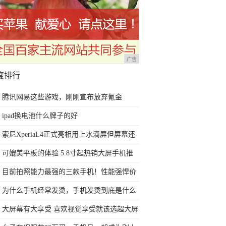
广告
度排行
腾讯网易这些游戏，刚刚宣布放弃氪金
ipad换电池什么牌子的好
索尼XperiaL4正式亮相用上水滴屏但屏幕还
是那个味
可媲美平板的体验 5.8寸起热销大屏手机推
荐
目前拍照能力最强的三款手机！性能强悍价
格实惠，过年用很有面子
为什么手机经常发烫，手机发烫到底是什么
原因？
大屏幕有大享受 喜欢视觉享受就该选超大屏