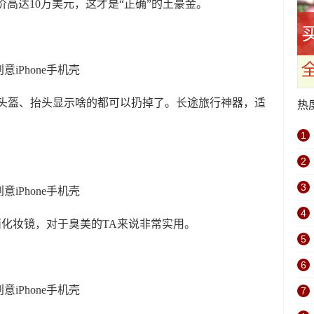
售价高达10万美元，这才是“正确”的土豪金。
R头盔、抬头显示啥的都可以扔掉了。长途旅行神器，适
热
1
2
3
4
一面化妆镜，对于臭美的TA来说非常实用。
5
6
7