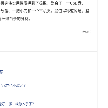
功能手机壳将实用性发挥到了极致，整合了一个USB盘、一
，一个改锥、一把小刀和一个耳机夹。最值得称道的是，整
持纤薄苗条的身材。
来源：
荐
，VR界也不淡定了
能好：哪一款你入手了？