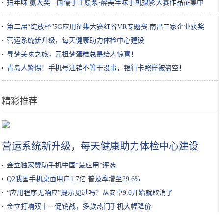
拍年味 赢大奖—国儒手工原浆•醉美年味手机摄影大赛作品征集中
第二届“绽放杯”5G应用征集大赛红谷VR专题赛 南昌三家企业获奖
营运系统新升级，每天健康助力体检中心建设
寻梦美味之旅，元祖梦蛋糕总是给人惊喜！
青岛人警惕！手机号注销不等于没事，银行卡照样被盗空！
精彩推荐
李沁穿羽绒服走机场，90斤体重“竹竿腿”太抢镜，魅力不减
营运系统新升级，每天健康助力体检中心建设
金立独家赞助手机中国“最应用”评选
Q2我国手机桌面用户1.7亿 普及率增至29.6%
“应用程序无响应”提示见过吗？从安卓9.0开始就取消了
金立打响双十一促销战，多款热门手机大幅降价