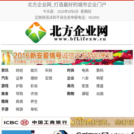
北方企业网_打造最好的城市企业门户
今天是：2026年8月6日 星期四
互联网违法和不良信息举报电话：962000
广告
资讯
财经
娱乐
科技
时尚
电商
数码
汽车
证券
理财
宏观
企业
八卦
明星
游戏
护肤
彩妆
商讯
家居
楼盘
美食
导购
评测
购物
课程
出国
微商
疾病
养生
手游
网游
单机