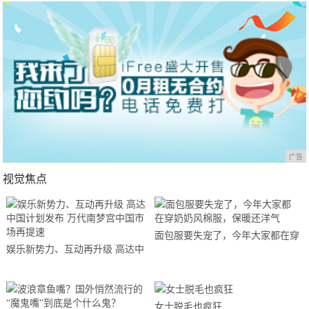
广告
视觉焦点
面包服要失宠了，今年大家都在穿
娱乐新势力、互动再升级 高达中
奶奶风棉服，保暖还洋气
国计划发布 万代南梦宫中国市场
再提速
女士脱毛也疯狂