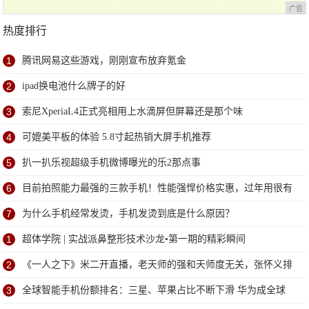
广告
热度排行
1
腾讯网易这些游戏，刚刚宣布放弃氪金
2
ipad换电池什么牌子的好
3
索尼XperiaL4正式亮相用上水滴屏但屏幕还是那个味
4
可媲美平板的体验 5.8寸起热销大屏手机推荐
5
扒一扒乐视超级手机微博曝光的乐2那点事
6
目前拍照能力最强的三款手机！性能强悍价格实惠，过年用很有
面子
7
为什么手机经常发烫，手机发烫到底是什么原因？
1
超体学院 | 实战派鼻整形技术沙龙•第一期的精彩瞬间
2
《一人之下》米二开直播，老天师的强和天师度无关，张怀义排
第二
3
全球智能手机份额排名：三星、苹果占比不断下滑 华为成全球