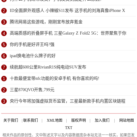
2
ID全面屏外观感人 小辣椒S11发布 这手机的刘海真像iPhone X
3
腾讯网易这些游戏，刚刚宣布放弃氪金
4
高端质感的折叠屏手机 三星Galaxy Z Fold2 5G：世界聚焦于你
5
你的手机是好评王吗?强
6
ipad换电池什么牌子的好
7
续航超600公里RivianR1S纯电动SUV发布
1
十款最便宜带nfc功能的安卓手机 有你喜欢的吗!
2
三星870QVO开售,799元
3
央行今年将加强虚拟货币监管，三星最新款手机内置区块链程
序!
关于我们
|
联系我们
|
XML地图
|
版权声明
|
加入我们
|
网站地图
TXT
相关作品的原创性、文中陈述文字以及内容数据庞杂本站无法一一核实，如果您发