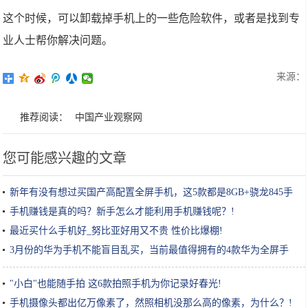
这个时候，可以卸载掉手机上的一些危险软件，或者是找到专
业人士帮你解决问题。
来源：
推荐阅读：
中国产业观察网
您可能感兴趣的文章
新年有没有想过买国产高配置全屏手机，这5款都是8GB+骁龙845手
机!
手机赚钱是真的吗？新手怎么才能利用手机赚钱呢？!
最近买什么手机好_努比亚好用又不贵 性价比爆棚!
3月份的华为手机不能盲目乱买，当前最值得拥有的4款华为全屏手
机!
"小白"也能随手拍 这6款拍照手机为你记录好春光!
手机摄像头都出亿万像素了，然照相机没那么高的像素，为什么？!