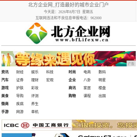
北方企业网_打造最好的城市企业门户
今天是：2026年8月7日 星期五
互联网违法和不良信息举报电话：962000
广告
资讯
财经
娱乐
科技
时尚
电商
数码
汽车
证券
理财
宏观
企业
八卦
明星
游戏
护肤
彩妆
商讯
家居
楼盘
美食
导购
评测
购物
课程
出国
微商
疾病
养生
手游
网游
单机