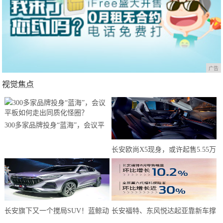
广告
视觉焦点
300多家品牌投身“蓝海”，会议平
板如何走出同质化怪圈？
长安欧尚X5现身，或许起售5.55万
元？年轻人有了新选择
长安旗下又一个搅局SUV！蓝鲸动
长安福特、东风悦达起亚靠新车撑