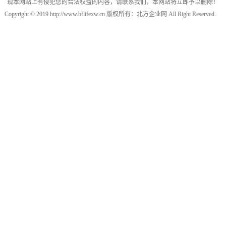
现本网站上有侵犯您的合法权益的内容，请联系我们，本网站将立即予以删除！
Copyright © 2019 http://www.bflifexw.cn 版权所有：北方企业网 All Right Reserved.