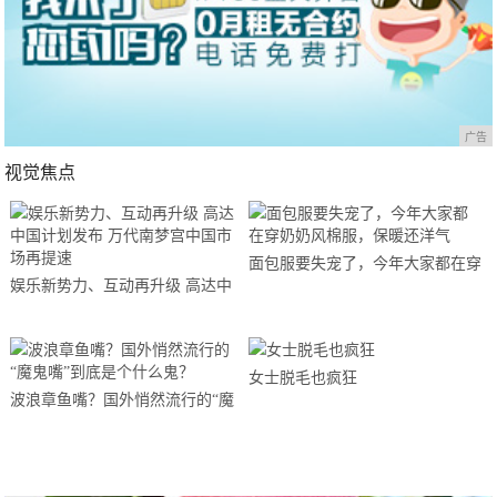
广告
视觉焦点
面包服要失宠了，今年大家都在穿
娱乐新势力、互动再升级 高达中
奶奶风棉服，保暖还洋气
国计划发布 万代南梦宫中国市场
再提速
女士脱毛也疯狂
波浪章鱼嘴？国外悄然流行的“魔
鬼嘴”到底是个什么鬼？