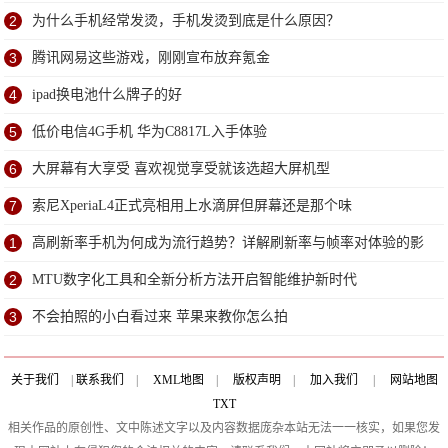
2
为什么手机经常发烫，手机发烫到底是什么原因？
3
腾讯网易这些游戏，刚刚宣布放弃氪金
4
ipad换电池什么牌子的好
5
低价电信4G手机 华为C8817L入手体验
6
大屏幕有大享受 喜欢视觉享受就该选超大屏机型
7
索尼XperiaL4正式亮相用上水滴屏但屏幕还是那个味
1
高刷新率手机为何成为流行趋势？详解刷新率与帧率对体验的影
响
2
MTU数字化工具和全新分析方法开启智能维护新时代
3
不会拍照的小白看过来 苹果来教你怎么拍
关于我们
|
联系我们
|
XML地图
|
版权声明
|
加入我们
|
网站地图
TXT
相关作品的原创性、文中陈述文字以及内容数据庞杂本站无法一一核实，如果您发