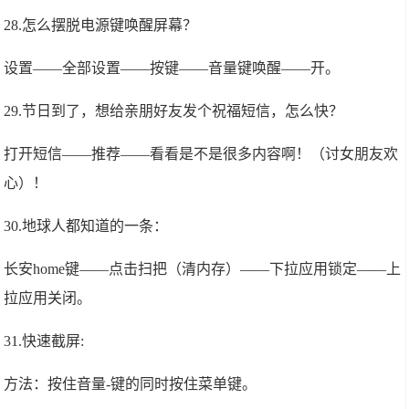
28.怎么摆脱电源键唤醒屏幕？
设置——全部设置——按键——音量键唤醒——开。
29.节日到了，想给亲朋好友发个祝福短信，怎么快？
打开短信——推荐——看看是不是很多内容啊！（讨女朋友欢
心）！
30.地球人都知道的一条：
长安home键——点击扫把（清内存）——下拉应用锁定——上
拉应用关闭。
31.快速截屏:
方法：按住音量-键的同时按住菜单键。