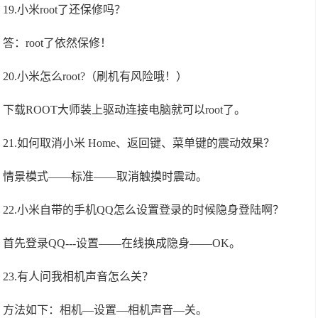
19.小米root了还保修吗？
答：root了依然保修！
20.小米怎么root?（刷机有风险哦！）
下载ROOT大师装上驱动连接电脑就可以root了。
21.如何取消小米 Home、返回键、菜单键的震动效果？
情景模式——标准——取消触摸时震动。
22.小米自带的手机QQ怎么设置登录的时候隐身登陆啊？
首先登录QQ---设置——在线换成隐身——OK。
23.有人问我相机声音怎么关？
方法如下：相机—设置—相机声音—关。