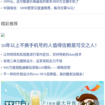
1099元，这可能是价格最低的索尼4800万主摄手机了
中国电信：100M宽带又提速降费，每月仅需56元！
精彩推荐
因为一个传说“火”起来的小吃，一度有钱也难寻，如今卖8块一缸
10年以上不换手机号的人值得信赖是可交之人！
让你轻轻松松就能进行室内定位，空间导航的slam技术
采用三单元圈铁设计，这条耳机实力不俗
Wifi万能钥匙破解及获取wifi密码——柳暗花明
不一样的外观设计的vivo NEX双屏版，真的酷到没朋友！