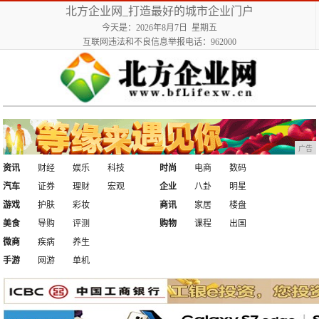
北方企业网_打造最好的城市企业门户
今天是：2026年8月7日 星期五
互联网违法和不良信息举报电话：962000
广告
资讯
财经
娱乐
科技
时尚
电商
数码
汽车
证券
理财
宏观
企业
八卦
明星
游戏
护肤
彩妆
商讯
家居
楼盘
美食
导购
评测
购物
课程
出国
微商
疾病
养生
手游
网游
单机