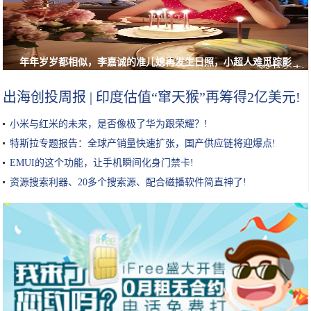
年年岁岁都相似，李嘉诚的准儿媳再发生日照，小超人难觅踪影
出海创投周报 | 印度估值“窜天猴”再筹得2亿美元!
小米与红米的未来，是否像极了华为跟荣耀？!
特斯拉专题报告：全球产销量快速扩张，国产供应链将迎爆点!
EMUI的这个功能，让手机瞬间化身门禁卡!
资源搜索利器、20多个搜索源、配合磁播软件简直神了!