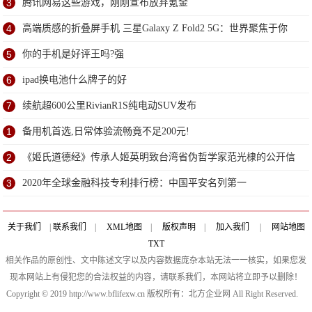
3
腾讯网易这些游戏，刚刚宣布放弃氪金
4
高端质感的折叠屏手机 三星Galaxy Z Fold2 5G：世界聚焦于你
5
你的手机是好评王吗?强
6
ipad换电池什么牌子的好
7
续航超600公里RivianR1S纯电动SUV发布
1
备用机首选,日常体验流畅竟不足200元!
2
《姬氏道德经》传承人姬英明致台湾省伪哲学家范光棣的公开信
3
2020年全球金融科技专利排行榜：中国平安名列第一
关于我们
|
联系我们
|
XML地图
|
版权声明
|
加入我们
|
网站地图
TXT
相关作品的原创性、文中陈述文字以及内容数据庞杂本站无法一一核实，如果您发
现本网站上有侵犯您的合法权益的内容，请联系我们，本网站将立即予以删除！
Copyright © 2019 http://www.bflifexw.cn 版权所有：北方企业网 All Right Reserved.