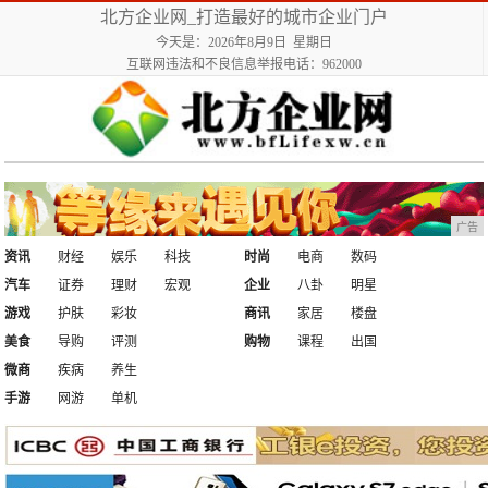
北方企业网_打造最好的城市企业门户
今天是：2026年8月9日 星期日
互联网违法和不良信息举报电话：962000
广告
资讯
财经
娱乐
科技
时尚
电商
数码
汽车
证券
理财
宏观
企业
八卦
明星
游戏
护肤
彩妆
商讯
家居
楼盘
美食
导购
评测
购物
课程
出国
微商
疾病
养生
手游
网游
单机