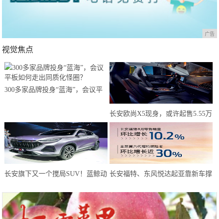
广告
视觉焦点
300多家品牌投身“蓝海”，会议平
板如何走出同质化怪圈？
长安欧尚X5现身，或许起售5.55万
元？年轻人有了新选择
长安旗下又一个搅局SUV！蓝鲸动
长安福特、东风悦达起亚靠新车撑
力180马力，或仅6万预售
起8月天，而长安马自达靠技术