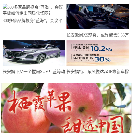
300多家品牌投身“蓝海”，会议平
板如何走出同质化怪圈？
长安欧尚X5现身，或许起售5.55万
元？年轻人有了新选择
长安旗下又一个搅局SUV！蓝鲸动
长安福特、东风悦达起亚靠新车撑
力180马力，或仅6万预售
起8月天，而长安马自达靠技术