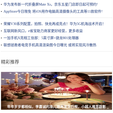
华为发布新一代折叠屏Mate Xs，京东五星门店即日起可预约!
AppStore今日限免 将iOS用作电脑高清摄像头的工具等11款软件!
荣耀V30系列配置，拍照、快充再成亮点！华为5G机海战术开启！
互联网新风口，e省宝助力商家更好经营，更多收益
一加手机X亮相工信部：5英寸屏+骁龙801处理器
联想拯救者电竞手机高清渲染图今日曝光 或将实现风冷散热
精彩推荐
年年岁岁都相似，李嘉诚的准儿媳再发生日照，小超人难觅踪影