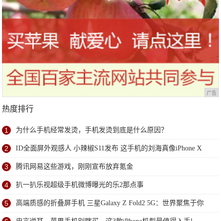
广告
热度排行
1
为什么手机经常发烫，手机发烫到底是什么原因？
2
ID全面屏外观感人 小辣椒S11发布 这手机的刘海真像iPhone X
3
腾讯网易这些游戏，刚刚宣布放弃氪金
4
扒一扒乐视超级手机微博曝光的乐2那点事
5
高端质感的折叠屏手机 三星Galaxy Z Fold2 5G：世界聚焦于你