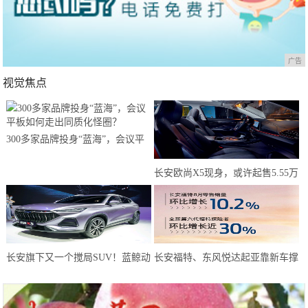
广告
视觉焦点
300多家品牌投身“蓝海”，会议平
板如何走出同质化怪圈？
长安欧尚X5现身，或许起售5.55万
元？年轻人有了新选择
长安旗下又一个搅局SUV！蓝鲸动
长安福特、东风悦达起亚靠新车撑
力180马力，或仅6万预售
起8月天，而长安马自达靠技术