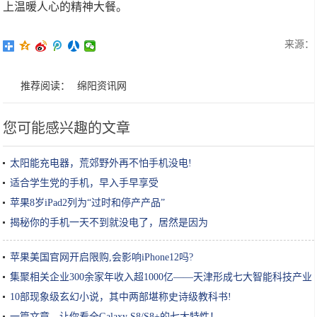
上温暖人心的精神大餐。
来源：
推荐阅读：
绵阳资讯网
您可能感兴趣的文章
太阳能充电器，荒郊野外再不怕手机没电!
适合学生党的手机，早入手早享受
苹果8岁iPad2列为“过时和停产产品”
揭秘你的手机一天不到就没电了，居然是因为
苹果美国官网开启限购,会影响iPhone12吗?
集聚相关企业300余家年收入超1000亿——天津形成七大智能科技产业
链条
10部现象级玄幻小说，其中两部堪称史诗级教科书!
一篇文章，让你看全Galaxy S8/S8+的七大特性！