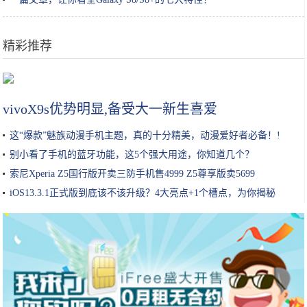
精彩推荐
《我的世界》又是凌晨三点！玩家自述：SCP-096种子的诡异经历
vivoX9s优势明显,备受大一新生喜爱
这“爆款”魅族动漫手机主题，真的十分精美，动漫爱好者必备！!
别小看了手机的蓝牙功能，这5个强大用途，你知道几个？
索尼Xperia Z5国行版开卖三防手机售4999 Z5尊享版卖5699
iOS13.3.1正式版到底该不该升级？4大亮点+1个槽点，为你揭秘