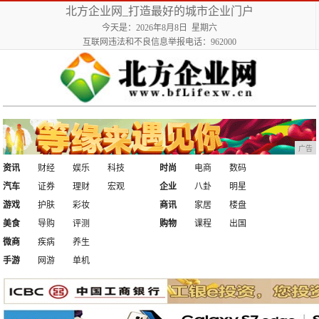
北方企业网_打造最好的城市企业门户
今天是：2026年8月8日 星期六
互联网违法和不良信息举报电话：962000
广告
资讯
财经
娱乐
科技
时尚
电商
数码
汽车
证券
理财
宏观
企业
八卦
明星
游戏
护肤
彩妆
商讯
家居
楼盘
美食
导购
评测
购物
课程
出国
微商
疾病
养生
手游
网游
单机