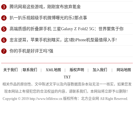
3
腾讯网易这些游戏，刚刚宣布放弃氪金
4
扒一扒乐视超级手机微博曝光的乐2那点事
5
高端质感的折叠屏手机 三星Galaxy Z Fold2 5G：世界聚焦于你
6
忠言逆耳，苹果手机别瞎买，这3款iPhone机型最值得入手!
7
你的手机是好评王吗?强
关于我们
|
联系我们
|
XML地图
|
版权声明
|
加入我们
|
网站地图
TXT
相关作品的原创性、文中陈述文字以及内容数据庞杂本站无法一一核实，如果您发
现本网站上有侵犯您的合法权益的内容，请联系我们，本网站将立即予以删除！
Copyright © 2019 http://www.bflifexw.cn 版权所有：北方企业网 All Right Reserved.