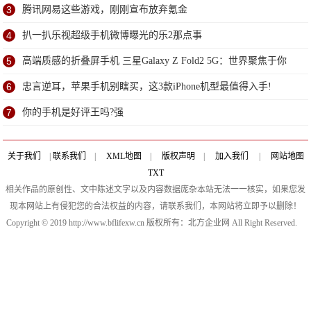
3
腾讯网易这些游戏，刚刚宣布放弃氪金
4
扒一扒乐视超级手机微博曝光的乐2那点事
5
高端质感的折叠屏手机 三星Galaxy Z Fold2 5G：世界聚焦于你
6
忠言逆耳，苹果手机别瞎买，这3款iPhone机型最值得入手!
7
你的手机是好评王吗?强
关于我们
|
联系我们
|
XML地图
|
版权声明
|
加入我们
|
网站地图
TXT
相关作品的原创性、文中陈述文字以及内容数据庞杂本站无法一一核实，如果您发
现本网站上有侵犯您的合法权益的内容，请联系我们，本网站将立即予以删除！
Copyright © 2019 http://www.bflifexw.cn 版权所有：北方企业网 All Right Reserved.