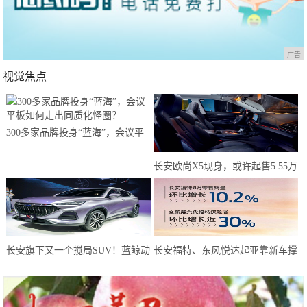
广告
视觉焦点
300多家品牌投身“蓝海”，会议平
板如何走出同质化怪圈？
长安欧尚X5现身，或许起售5.55万
元？年轻人有了新选择
长安旗下又一个搅局SUV！蓝鲸动
长安福特、东风悦达起亚靠新车撑
力180马力，或仅6万预售
起8月天，而长安马自达靠技术