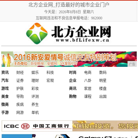
北方企业网_打造最好的城市企业门户
今天是：2026年8月8日 星期六
互联网违法和不良信息举报电话：962000
广告
资讯
财经
娱乐
科技
时尚
电商
数码
汽车
证券
理财
宏观
企业
八卦
明星
游戏
护肤
彩妆
商讯
家居
楼盘
美食
导购
评测
购物
课程
出国
微商
疾病
养生
手游
网游
单机