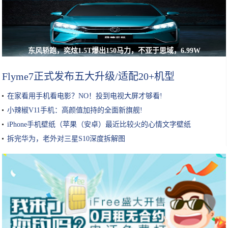
东风轿跑，奕炫1.5T爆出150马力，不亚于思域，6.99W
Flyme7正式发布五大升级/适配20+机型
在家看用手机看电影？NO！投到电视大屏才够看!
小辣椒V11手机：高颜值加持的全面新旗舰!
iPhone手机壁纸（苹果（安卓）最近比较火的心情文字壁纸
拆完华为，老外对三星S10深度拆解图