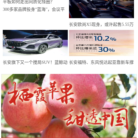
300多家品牌投身“蓝海”，会议平
板如何走出同质化怪圈？
长安欧尚X5现身，或许起售5.55万
元？年轻人有了新选择
长安旗下又一个搅局SUV！蓝鲸动
长安福特、东风悦达起亚靠新车撑
力180马力，或仅6万预售
起8月天，而长安马自达靠技术