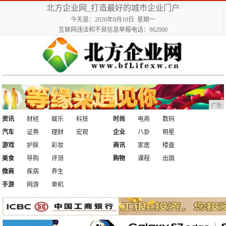
北方企业网_打造最好的城市企业门户
今天是：2026年8月10日 星期一
互联网违法和不良信息举报电话：962000
广告
资讯
财经
娱乐
科技
时尚
电商
数码
汽车
证券
理财
宏观
企业
八卦
明星
游戏
护肤
彩妆
商讯
家居
楼盘
美食
导购
评测
购物
课程
出国
微商
疾病
养生
手游
网游
单机