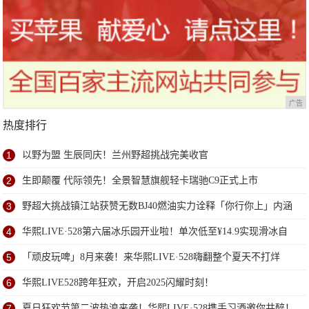
广告
热度排行
1
以野为盟 生辰同庆！兰州野超挑战完美收官
2
生即颠覆 代际领先！全景智慧旗舰轻卡瑞驰C9正式上市
3
野超大挑战镇江站获赞无数BJ40燃油实力诠释「你行你上」内涵
4
华熙LIVE·528第六届冰乐园开业啦！单次低至¥14.9实现滑冰自
由！
5
「顽皮玩啤」8月来袭！来华熙LIVE·528嗨翻整个夏天不打烊
6
华熙LIVE528跨年狂欢，开启2025闪耀时刻！
7
夏日狂欢节第二波热浪来袭！华熙LIVE·528携手习酒邀你共醉！