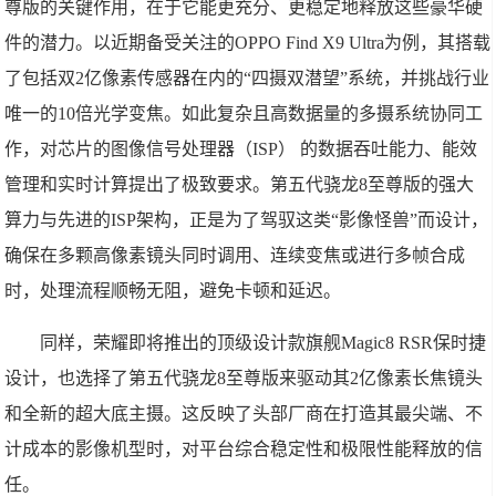
尊版的关键作用，在于它能更充分、更稳定地释放这些豪华硬
件的潜力。以近期备受关注的OPPO Find X9 Ultra为例，其搭载
了包括双2亿像素传感器在内的“四摄双潜望”系统，并挑战行业
唯一的10倍光学变焦。如此复杂且高数据量的多摄系统协同工
作，对芯片的图像信号处理器（ISP） 的数据吞吐能力、能效
管理和实时计算提出了极致要求。第五代骁龙8至尊版的强大
算力与先进的ISP架构，正是为了驾驭这类“影像怪兽”而设计，
确保在多颗高像素镜头同时调用、连续变焦或进行多帧合成
时，处理流程顺畅无阻，避免卡顿和延迟。
同样，荣耀即将推出的顶级设计款旗舰Magic8 RSR保时捷
设计，也选择了第五代骁龙8至尊版来驱动其2亿像素长焦镜头
和全新的超大底主摄。这反映了头部厂商在打造其最尖端、不
计成本的影像机型时，对平台综合稳定性和极限性能释放的信
任。