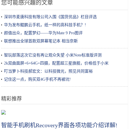
您可能感兴趣的文章
深圳市麦唐科技有限公司入围《国货优品》栏目评选
华为发布鲲鹏云手机，纸一样的高科技手机？!
颜值出众，配置梦幻——华为Mate 9 Pro图评
联想推出全球首款双屏幕笔记本 相当奈斯
智玩部落这次它没有再让观众失望 小米Note标准版评测
2k双曲面屏+6+64G+四摄，配置超三星旗舰，价格低于小米
叮当箩卜科技郝宏文：以科技微光，照见共同富裕
记住这一点，购买双4G手机不再被坑!
精彩推荐
尴尬的无人零售能借5G之力“燎原”吗？
智能手机刷机Recovery界面各项功能介绍详解!