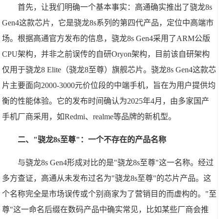
首先，让我们明确一个基本事实：高通确实推出了骁龙8s
Gen4这款芯片，它是骁龙8s系列的第四代产品，定位中高端市
场。根据高通官方发布的信息，骁龙8s Gen4采用了ARM公版
CPU架构，并非之前误传的自研Oryon架构，目前该自研架构
仅用于骁龙8 Elite（骁龙8至尊）旗舰芯片。骁龙8s Gen4这款芯
片主要面向2000-3000元价位段的中端手机，旨在为用户提供均
衡的性能体验。它的发布时间确认为2025年4月，由多家国产
手机厂商采用，如Redmi、realme等品牌的新机型。
二、"骁龙8s至尊"：一个不存在的产品名称
与骁龙8s Gen4形成对比的是"骁龙8s至尊"这一名称。经过
多方查证，高通从未发布过名为"骁龙8s至尊"的芯片产品。这
个名称完全是市场误传或个别商家为了营销目的而虚构的。"至
尊"这一命名后缀在数码产品中确实常见，比如某些厂商会推