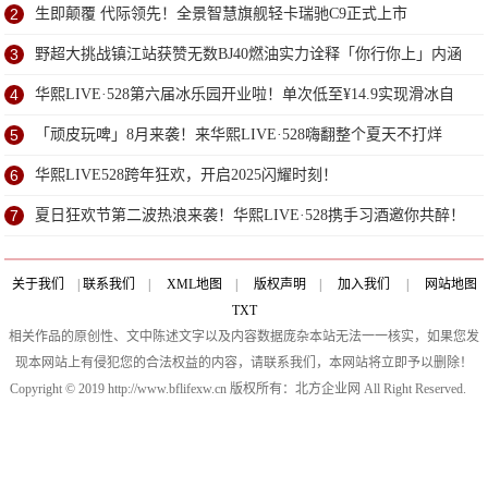
2
生即颠覆 代际领先！全景智慧旗舰轻卡瑞驰C9正式上市
3
野超大挑战镇江站获赞无数BJ40燃油实力诠释「你行你上」内涵
4
华熙LIVE·528第六届冰乐园开业啦！单次低至¥14.9实现滑冰自
由！
5
「顽皮玩啤」8月来袭！来华熙LIVE·528嗨翻整个夏天不打烊
6
华熙LIVE528跨年狂欢，开启2025闪耀时刻！
7
夏日狂欢节第二波热浪来袭！华熙LIVE·528携手习酒邀你共醉！
关于我们
|
联系我们
|
XML地图
|
版权声明
|
加入我们
|
网站地图
TXT
相关作品的原创性、文中陈述文字以及内容数据庞杂本站无法一一核实，如果您发
现本网站上有侵犯您的合法权益的内容，请联系我们，本网站将立即予以删除！
Copyright © 2019 http://www.bflifexw.cn 版权所有：北方企业网 All Right Reserved.