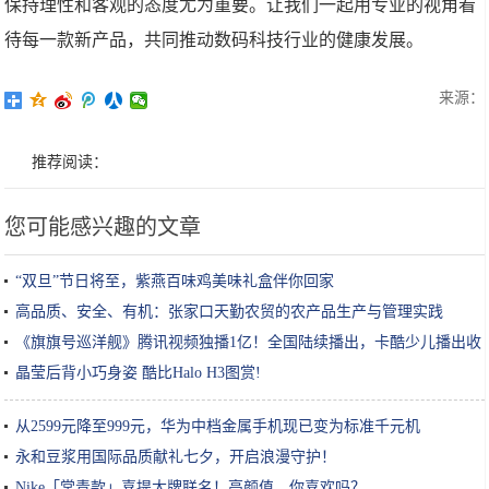
保持理性和客观的态度尤为重要。让我们一起用专业的视角看
待每一款新产品，共同推动数码科技行业的健康发展。
来源：
推荐阅读：
您可能感兴趣的文章
“双旦”节日将至，紫燕百味鸡美味礼盒伴你回家
高品质、安全、有机：张家口天勤农贸的农产品生产与管理实践
《旗旗号巡洋舰》腾讯视频独播1亿！全国陆续播出，卡酷少儿播出收
视夺冠！
晶莹后背小巧身姿 酷比Halo H3图赏!
从2599元降至999元，华为中档金属手机现已变为标准千元机
永和豆浆用国际品质献礼七夕，开启浪漫守护！
Nike「常青款」喜提大牌联名！高颜值，你喜欢吗？