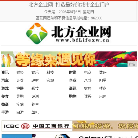
北方企业网_打造最好的城市企业门户
今天是：2026年8月6日 星期四
互联网违法和不良信息举报电话：962000
广告
资讯
财经
娱乐
科技
时尚
电商
数码
汽车
证券
理财
宏观
企业
八卦
明星
游戏
护肤
彩妆
商讯
家居
楼盘
美食
导购
评测
购物
课程
出国
微商
疾病
养生
手游
网游
单机