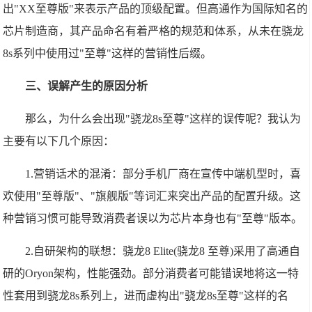
出"XX至尊版"来表示产品的顶级配置。但高通作为国际知名的
芯片制造商，其产品命名有着严格的规范和体系，从未在骁龙
8s系列中使用过"至尊"这样的营销性后缀。
三、误解产生的原因分析
那么，为什么会出现"骁龙8s至尊"这样的误传呢？我认为
主要有以下几个原因：
1.营销话术的混淆：部分手机厂商在宣传中端机型时，喜
欢使用"至尊版"、"旗舰版"等词汇来突出产品的配置升级。这
种营销习惯可能导致消费者误以为芯片本身也有"至尊"版本。
2.自研架构的联想：骁龙8 Elite(骁龙8 至尊)采用了高通自
研的Oryon架构，性能强劲。部分消费者可能错误地将这一特
性套用到骁龙8s系列上，进而虚构出"骁龙8s至尊"这样的名