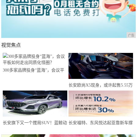
广告
视觉焦点
300多家品牌投身“蓝海”，会议平
板如何走出同质化怪圈？
长安欧尚X5现身，或许起售5.55万
元？年轻人有了新选择
长安旗下又一个搅局SUV！蓝鲸动
长安福特、东风悦达起亚靠新车撑
力180马力，或仅6万预售
起8月天，而长安马自达靠技术