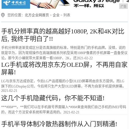
广告
您的位置：
北方企业网首页
>
企业
> 列表
手机分辨率真的越高越好1080P, 2K和4K对比
后, 我终于明白了!!
手机分辨率逐渐变成区分是否真旗舰的标准，特别是热门的手机品牌。没错，说的
就是华为，因为常规操作在高端旗舰系列机型采用1080P像素的手机屏幕一直备受议
论。那今天小编就带大家来看一看1080P、2K，还
2021-02-22
LG手机或将改用京东方OLED屏，不再用自家
屏幕!
LG与京东方达成协定，今后LG产品搭载的小型OLED屏幕将由京东方提供。而LG
旗下的LGDisplay公司，今后将只生产大型OLED屏幕，不再为自家手机提供屏幕。
2021-02-21
这几个手机隐藏代码，你不能不知道!
***#06#**。**我们可以在手机拨号界面输入*#06#来查询我们自己手机的IMEI号码
的，而这个方法安卓系统和苹果适用的。
2021-02-21
手机半导体制冷散热器制作从入门到精通!