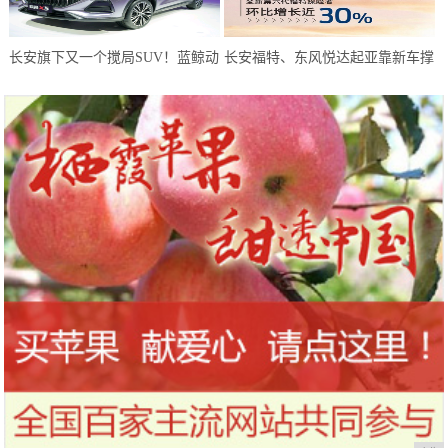
长安旗下又一个搅局SUV！蓝鲸动
长安福特、东风悦达起亚靠新车撑
力180马力，或仅6万预售
起8月天，而长安马自达靠技术