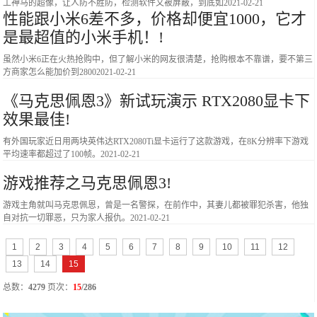
工神马的超像，让人防不胜防，检测软件又被屏蔽，到底如
2021-02-21
性能跟小米6差不多，价格却便宜1000，它才
是最超值的小米手机！!
虽然小米6正在火热抢购中，但了解小米的网友很清楚，抢购根本不靠谱，要不第三
方商家怎么能加价到2800
2021-02-21
《马克思佩恩3》新试玩演示 RTX2080显卡下
效果最佳!
有外国玩家近日用两块英伟达RTX2080Ti显卡运行了这款游戏，在8K分辨率下游戏
平均速率都超过了100帧。
2021-02-21
游戏推荐之马克思佩恩3!
游戏主角就叫马克思佩恩，曾是一名警探，在前作中，其妻儿都被罪犯杀害，他独
自对抗一切罪恶，只为家人报仇。
2021-02-21
1
2
3
4
5
6
7
8
9
10
11
12
13
14
15
总数：
4279
页次：
15
/286