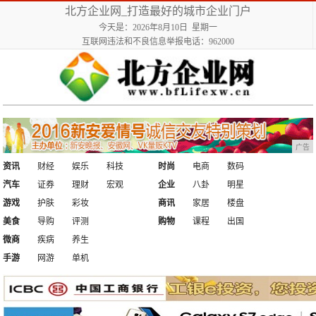
北方企业网_打造最好的城市企业门户
今天是：2026年8月10日 星期一
互联网违法和不良信息举报电话：962000
广告
资讯
财经
娱乐
科技
时尚
电商
数码
汽车
证券
理财
宏观
企业
八卦
明星
游戏
护肤
彩妆
商讯
家居
楼盘
美食
导购
评测
购物
课程
出国
微商
疾病
养生
手游
网游
单机