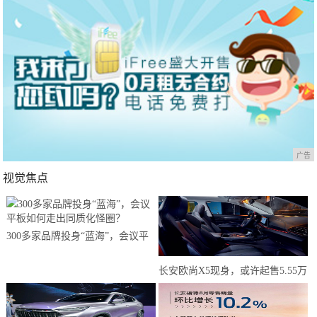
广告
视觉焦点
300多家品牌投身“蓝海”，会议平
板如何走出同质化怪圈？
长安欧尚X5现身，或许起售5.55万
元？年轻人有了新选择