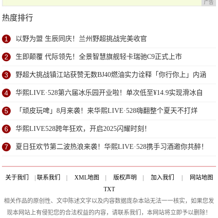
广告
热度排行
1
以野为盟 生辰同庆！兰州野超挑战完美收官
2
生即颠覆 代际领先！全景智慧旗舰轻卡瑞驰C9正式上市
3
野超大挑战镇江站获赞无数BJ40燃油实力诠释「你行你上」内涵
4
华熙LIVE·528第六届冰乐园开业啦！单次低至¥14.9实现滑冰自
由！
5
「顽皮玩啤」8月来袭！来华熙LIVE·528嗨翻整个夏天不打烊
6
华熙LIVE528跨年狂欢，开启2025闪耀时刻！
7
夏日狂欢节第二波热浪来袭！华熙LIVE·528携手习酒邀你共醉！
关于我们
|
联系我们
|
XML地图
|
版权声明
|
加入我们
|
网站地图
TXT
相关作品的原创性、文中陈述文字以及内容数据庞杂本站无法一一核实，如果您发
现本网站上有侵犯您的合法权益的内容，请联系我们，本网站将立即予以删除！