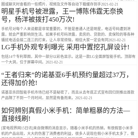
圈或聊天时查看的一些照片、视频及文件等自动下载缓存到手
2021-02-21
明星手机号被泄露，王一博陈伟霆无奈换
号，杨洋被拨打450万次!
手机号对每个人来说都是非常重要的，不管是普通人还是明星，电话号码遭到泄
露，就会严重影响到生活。如果手机号码泄露，卖房的、贷款的、卖保险的等各种
骚扰电话会接二连三的打来，让人非常烦恼，相信大家一定会有同
2021-02-21
LG手机外观专利曝光 采用中置挖孔屏设计!
包括14个专利草图，其中一部分以彩色显示。这是一款LG全面屏智能手机，顶部有
一个大洞，位于屏幕中间。
2021-02-21
“王者归来”的诺基亚6手机预约量超过37万，
还得加价抢!
诺基亚杀回智能手机市场已经不是秘密了，而且从去年底正式宣布回归到推出首款
产品隔了不到一个月时间，显然是有备而来。
2021-02-21
如何辨别真假小米手机：简单粗暴的方法—
直接线刷!
[家电视界网15日讯]来自微博的消息显示，随着小米手机的热销，有很假冒小米手
机的产品出现，大大的伤害了消费者的利益，很多人说现在假小米手机太多了，做