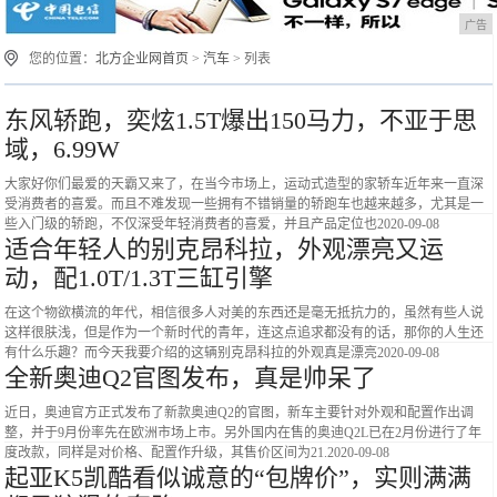
广告
您的位置：
北方企业网首页
>
汽车
> 列表
东风轿跑，奕炫1.5T爆出150马力，不亚于思
域，6.99W
大家好你们最爱的天霸又来了，在当今市场上，运动式造型的家轿车近年来一直深
受消费者的喜爱。而且不难发现一些拥有不错销量的轿跑车也越来越多，尤其是一
些入门级的轿跑，不仅深受年轻消费者的喜爱，并且产品定位也
2020-09-08
适合年轻人的别克昂科拉，外观漂亮又运
动，配1.0T/1.3T三缸引擎
在这个物欲横流的年代，相信很多人对美的东西还是毫无抵抗力的，虽然有些人说
这样很肤浅，但是作为一个新时代的青年，连这点追求都没有的话，那你的人生还
有什么乐趣？而今天我要介绍的这辆别克昂科拉的外观真是漂亮
2020-09-08
全新奥迪Q2官图发布，真是帅呆了
近日，奥迪官方正式发布了新款奥迪Q2的官图，新车主要针对外观和配置作出调
整，并于9月份率先在欧洲市场上市。另外国内在售的奥迪Q2L已在2月份进行了年
度改款，同样是对价格、配置作升级，其售价区间为21.
2020-09-08
起亚K5凯酷看似诚意的“包牌价”，实则满满