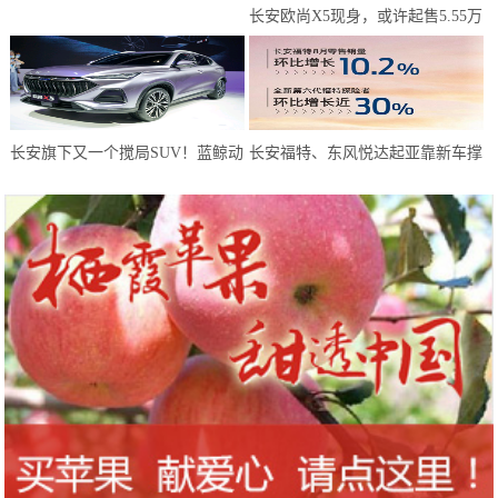
长安欧尚X5现身，或许起售5.55万
元？年轻人有了新选择
长安旗下又一个搅局SUV！蓝鲸动
长安福特、东风悦达起亚靠新车撑
力180马力，或仅6万预售
起8月天，而长安马自达靠技术