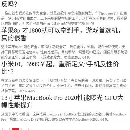
反吗？
一推出就备受关注的华为宝宝，就是这款华为高端旗舰机型，华为p30 pro了！正面
是一块6.4英寸的曲面屏，上下采用的是横切的工艺，这样在玩手机的时候，握持是
比较舒服的。但这个屏幕的曲面会让正面的视觉效
2020-04-06
苹果8p 才1800就可以拿到手，游戏首选机，
真的很香
这个苹果8plus 颜色齐全，带指纹 功能全好，爱思全绿，95新。配合卡贴使用，支
持三网移动联通电信4G，性价比超高，目前秒杀一切游戏ID已退，随便升级系统功
能全部正常，反应很快，玩游戏很给力。功能跟
2020-04-05
小米10，3999￥起，重新定义“手机反性价
比”？
在武汉新型肺炎疫情笼罩下，手机市场开始了春节后的第一波发布。违背了自己最
初的初衷，重新定义手机反性价比。小米手机，依靠性价比，敢把那些高昂手机价
格拉下马。
2020-04-05
13寸苹果MacBook Pro 2020性能曝光 GPU大
幅性能提升
从图表中可以看出，这款搭载IntelCore i7-1068NG7处理器的2020款13英寸MacBook
Pro与搭载Intel Core i5-8279U的2019款13英寸苹果MacBook P
2020-04-02