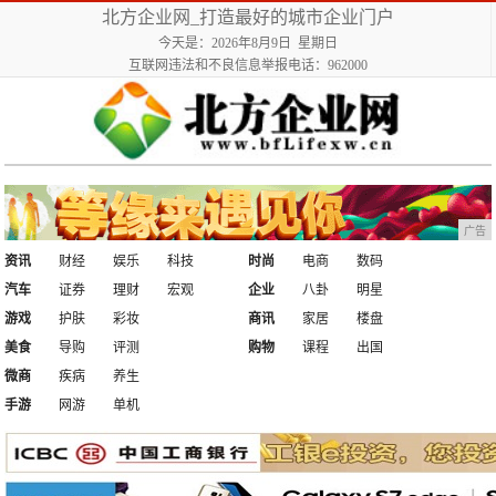
北方企业网_打造最好的城市企业门户
今天是：2026年8月9日 星期日
互联网违法和不良信息举报电话：962000
广告
资讯
财经
娱乐
科技
时尚
电商
数码
汽车
证券
理财
宏观
企业
八卦
明星
游戏
护肤
彩妆
商讯
家居
楼盘
美食
导购
评测
购物
课程
出国
微商
疾病
养生
手游
网游
单机