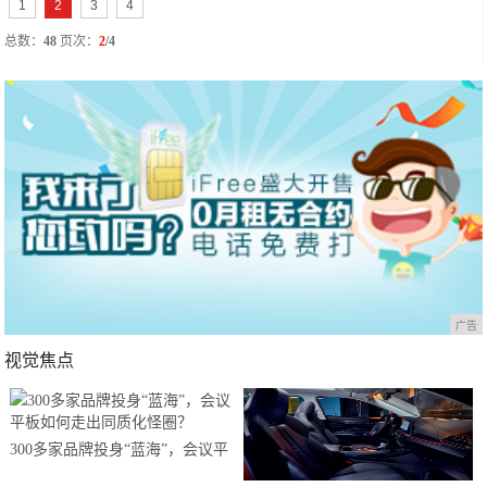
1
2
3
4
总数：
48
页次：
2
/4
广告
视觉焦点
300多家品牌投身“蓝海”，会议平
板如何走出同质化怪圈？