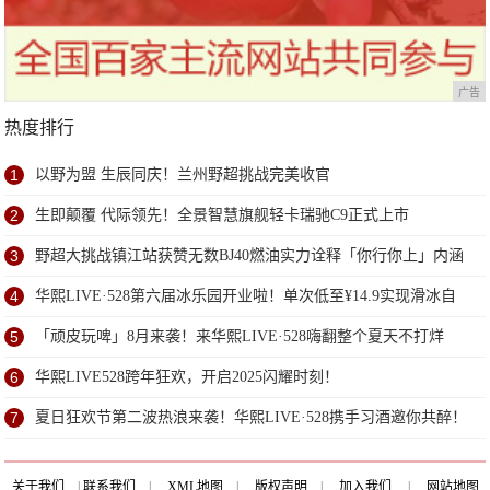
广告
热度排行
1
以野为盟 生辰同庆！兰州野超挑战完美收官
2
生即颠覆 代际领先！全景智慧旗舰轻卡瑞驰C9正式上市
3
野超大挑战镇江站获赞无数BJ40燃油实力诠释「你行你上」内涵
4
华熙LIVE·528第六届冰乐园开业啦！单次低至¥14.9实现滑冰自
由！
5
「顽皮玩啤」8月来袭！来华熙LIVE·528嗨翻整个夏天不打烊
6
华熙LIVE528跨年狂欢，开启2025闪耀时刻！
7
夏日狂欢节第二波热浪来袭！华熙LIVE·528携手习酒邀你共醉！
关于我们
|
联系我们
|
XML地图
|
版权声明
|
加入我们
|
网站地图