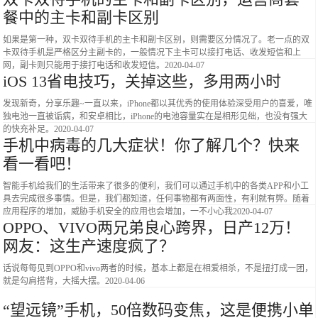
餐中的主卡和副卡区别
如果是第一种，双卡双待手机的主卡和副卡区别，则需要区分情况了。老一点的双
卡双待手机是严格区分主副卡的，一般情况下主卡可以接打电话、收发短信和上
网，副卡则只能用于接打电话和收发短信。
2020-04-07
iOS 13省电技巧，关掉这些，多用两小时
发现新奇，分享乐趣~一直以来，iPhone都以其优秀的使用体验深受用户的喜爱，唯
独电池一直被诟病，和安卓相比，iPhone的电池容量实在是相形见绌，也没有强大
的快充补足。
2020-04-07
手机中病毒的几大症状！你了解几个？快来
看一看吧！
智能手机给我们的生活带来了很多的便利，我们可以通过手机中的各类APP和小工
具去完成很多事情。但是，我们都知道，任何事物都有两面性，有利就有弊。随着
应用程序的增加，威胁手机安全的应用也会增加，一不小心我
2020-04-07
OPPO、VIVO两兄弟良心跨界，日产12万！
网友：这生产速度疯了？
话说每每见到OPPO和vivo两者的时候，基本上都是在相爱相杀，不是扭打成一团，
就是勾肩搭背，大摇大摆。
2020-04-06
“望远镜”手机，50倍数码变焦，这是便携小单