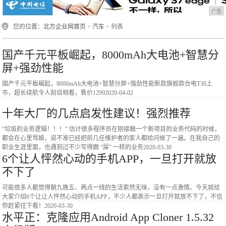
广告
您的位置：
北方企业网首页
>
汽车
> 列表
国产千元平板崛起，8000mAh大电池+智慧分
屏+强劲性能
国产千元平板崛起，8000mAh大电池+智慧分屏+强劲性能新款旗舰款台电T30上
市，超长续航令人刮目相看，售价1299
2020-04-02
十年大厂的几点启发性建议！强烈推荐
“垃圾的业务逻辑！！！” 估计很多程序员在刚接触一个新项目的业务代码的时候，
都会在心里骂娘，说不准已经把前几任维护者的家人都给问候了一遍。在我自己的
职业生涯里面，也遇到过不少写得跟 “屎” 一样的业务
2020-03-30
6个让人怦然心动的手机APP，一旦打开就放
不下了
可能很多人都觉得朝九晚五、两点一线的生活索然无味，没有一点激情。今天就给
大家介绍6个让让人怦然心动的手机APP，不少人都表示一旦打开就放不下了，不信
你赶紧往下看！
2020-03-30
水平正：克隆应用Android App Cloner 1.5.32