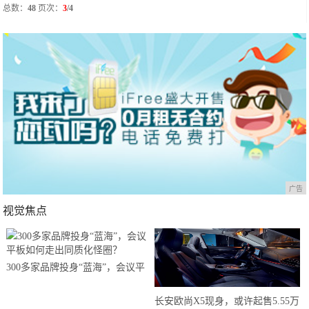
总数：
48
页次：
3
/4
广告
视觉焦点
300多家品牌投身“蓝海”，会议平
板如何走出同质化怪圈？
长安欧尚X5现身，或许起售5.55万