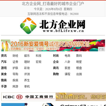
北方企业网_打造最好的城市企业门户
今天是：2026年8月6日 星期四
互联网违法和不良信息举报电话：962000
广告
资讯
财经
娱乐
科技
时尚
电商
数码
汽车
证券
理财
宏观
企业
八卦
明星
游戏
护肤
彩妆
商讯
家居
楼盘
美食
导购
评测
购物
课程
出国
微商
疾病
养生
手游
网游
单机