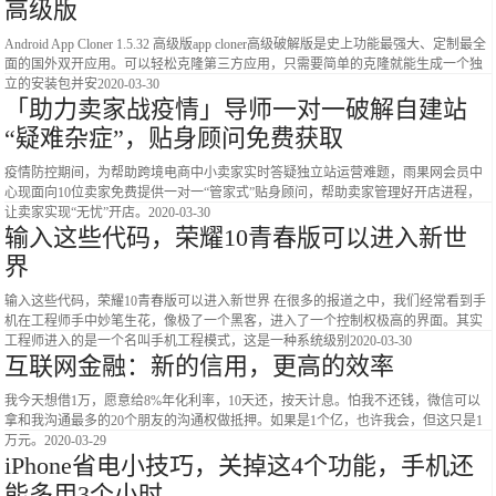
高级版
Android App Cloner 1.5.32 高级版app cloner高级破解版是史上功能最强大、定制最全
面的国外双开应用。可以轻松克隆第三方应用，只需要简单的克隆就能生成一个独
立的安装包并安
2020-03-30
「助力卖家战疫情」导师一对一破解自建站
“疑难杂症”，贴身顾问免费获取
疫情防控期间，为帮助跨境电商中小卖家实时答疑独立站运营难题，雨果网会员中
心现面向10位卖家免费提供一对一“管家式”贴身顾问，帮助卖家管理好开店进程，
让卖家实现“无忧”开店。
2020-03-30
输入这些代码，荣耀10青春版可以进入新世
界
输入这些代码，荣耀10青春版可以进入新世界 在很多的报道之中，我们经常看到手
机在工程师手中妙笔生花，像极了一个黑客，进入了一个控制权极高的界面。其实
工程师进入的是一个名叫手机工程模式，这是一种系统级别
2020-03-30
​互联网金融：新的信用，更高的效率
我今天想借1万，愿意给8%年化利率，10天还，按天计息。怕我不还钱，微信可以
拿和我沟通最多的20个朋友的沟通权做抵押。如果是1个亿，也许我会，但这只是1
万元。
2020-03-29
iPhone省电小技巧，关掉这4个功能，手机还
能多用3个小时