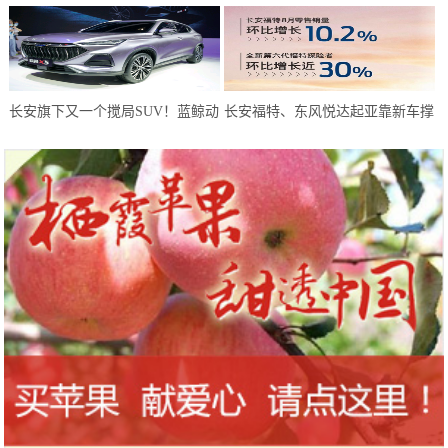
元？年轻人有了新选择
长安旗下又一个搅局SUV！蓝鲸动
长安福特、东风悦达起亚靠新车撑
力180马力，或仅6万预售
起8月天，而长安马自达靠技术