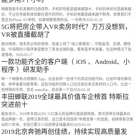
随着智能手机发展的日趋成熟，手机的性能是越来越强大，手机的体验也是越来越
好。不过在性能和体验都在提升的同时，手机的电量是越来越不耐用，就拿我们手
里这台iPhone XS举例，如果频繁使用的话，一天两冲
2020-03-28
5G将把房企带入VR卖房时代？万万没想到，
VR被直播截胡了
面对困境，很多房企响应很快，极速上线了“线上售楼处”，中国金茂、龙湖、碧桂
园、中海等的小程序更是整合了各自全国的盘，看来是早有准备，在这种情况下加
速落地。
2020-03-27
一款功能齐全的客户端（ iOS 、Android、小
程序 ）研发助手
每一个稍微有点规模的 App，总会自带一些线下的测试功能代码，比如环境切换功
能、帧率查看功能等等，这些功能的切换入口往往放在各式各样的入口中，比如一
些特殊的手势，双击 statusBar，双击某一个功
2020-03-26
丰田蝉联2019全球最具价值车企榜首 特斯拉
突进前十
报告显示，2019年丰田以291.51亿美元的品牌价值高居榜首，再次获得全球最具价
值品牌第一名，值得注意的是，这已是丰田连续7年稳坐第一的宝座，自榜单首次推
出的15年来，丰田已累计13次获得全球最具价
2020-03-18
2019北京奔驰再创佳绩，持续实现高质量发