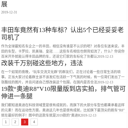
展
2019-12-31
丰田车竟然有13种车标？认出5个已经妥妥老
司机了
作为全球最知名车企之一的丰田，相信没有谁是不认识的吧？对各位车迷来说，丰
田的车型，卡罗拉、凯美瑞、皇冠……这些车名相信也倒背如流了，什么？你说你
百米开外就能认得丰田品牌的车，还说它们家的车标化了灰都认
2019-12-13
改装千万别碰这些地方，违法
在一个如常的夜晚，“玩车交流文化群”的群友们，正在讨论着一些日常生活的琐
事。正当大家讨论着群主该不该发红包活跃一下气氛的时候，有一位哥们发出了一
张酷炫的图片，并且问道自己想改装这个包围，在国内是否合法
2019-12-13
19款“奥迪R8”V10限量版到店实拍，排气管可
伸进一条腿
我们都知道奥迪在科技领域里是很有成就的，而旗下的大部分车型也都秉承着这样
的元素！而在运动性方面，奥迪这几年也是很有成就，比如旗下最顶尖的跑车“R8”
就在最好的例子！图中的这款车就是2019款的“奥迪R
2019-12-13
1
2
3
4