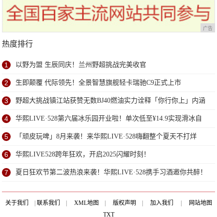
广告
热度排行
1
以野为盟 生辰同庆！兰州野超挑战完美收官
2
生即颠覆 代际领先！全景智慧旗舰轻卡瑞驰C9正式上市
3
野超大挑战镇江站获赞无数BJ40燃油实力诠释「你行你上」内涵
4
华熙LIVE·528第六届冰乐园开业啦！单次低至¥14.9实现滑冰自
由！
5
「顽皮玩啤」8月来袭！来华熙LIVE·528嗨翻整个夏天不打烊
6
华熙LIVE528跨年狂欢，开启2025闪耀时刻！
7
夏日狂欢节第二波热浪来袭！华熙LIVE·528携手习酒邀你共醉！
关于我们
|
联系我们
|
XML地图
|
版权声明
|
加入我们
|
网站地图
TXT