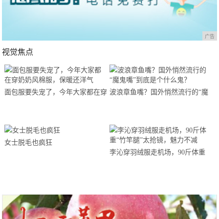
广告
视觉焦点
面包服要失宠了，今年大家都在穿
波浪章鱼嘴？国外悄然流行的“魔
奶奶风棉服，保暖还洋气
鬼嘴”到底是个什么鬼？
女士脱毛也疯狂
李沁穿羽绒服走机场，90斤体重
“竹竿腿”太抢镜，魅力不减