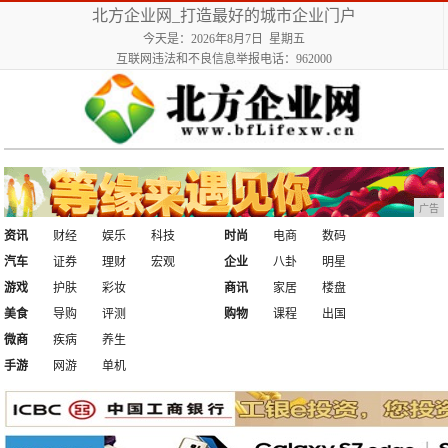
北方企业网_打造最好的城市企业门户
今天是：2026年8月7日 星期五
互联网违法和不良信息举报电话：962000
广告
资讯
财经
娱乐
科技
时尚
电商
数码
汽车
证券
理财
宏观
企业
八卦
明星
游戏
护肤
彩妆
商讯
家居
楼盘
美食
导购
评测
购物
课程
出国
微商
疾病
养生
手游
网游
单机