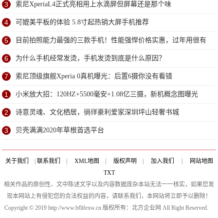
3
索尼XperiaL4正式亮相用上水滴屏但屏幕还是那个味
4
可媲美平板的体验 5.8寸起热销大屏手机推荐
5
目前拍照能力最强的三款手机！性能强悍价格实惠，过年用很有
面子
6
为什么手机经常发烫，手机发烫到底是什么原因？
7
索尼顶级旗舰Xperia 0真机曝光：后置6摄你没有看错
1
小米放大招：120HZ+5500毫安+1.08亿三摄，新机概念图曝光
2
诗意灵魂、文化栖居，徜徉豪利爱家深圳坪山轻奢书城
3
贝壳满满2020年草根首选平台
关于我们
|
联系我们
|
XML地图
|
版权声明
|
加入我们
|
网站地图
TXT
相关作品的原创性、文中陈述文字以及内容数据庞杂本站无法一一核实，如果您发
现本网站上有侵犯您的合法权益的内容，请联系我们，本网站将立即予以删除！
Copyright © 2019 http://www.bflifexw.cn 版权所有：北方企业网 All Right Reserved.