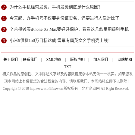
面子
7
为什么手机经常发烫，手机发烫到底是什么原因？
1
今天起，办手机号不仅要身份证实名，还要进行人像对比了
2
辛苦攒钱买iPhone Xs Max要好好保护，看看这几款军用级别手机
套
3
小米9供货150万目标达成 雷军专属英文名手机壳上线！
关于我们
|
联系我们
|
XML地图
|
版权声明
|
加入我们
|
网站地图
TXT
相关作品的原创性、文中陈述文字以及内容数据庞杂本站无法一一核实，如果您发
现本网站上有侵犯您的合法权益的内容，请联系我们，本网站将立即予以删除！
Copyright © 2019 http://www.bflifexw.cn 版权所有：北方企业网 All Right Reserved.