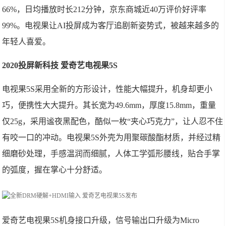
66%，日均播放时长212分钟，京东商城近40万评价好评率
99%。电视果让AI投屏成为客厅追剧新姿势式，被越来越多的
年轻人喜爱。
2020投屏新科技 爱奇艺电视果5S
电视果5S采用全新的方形设计，性能大幅提升，机身却更小
巧，便携性大大提升。其长宽为49.6mm，厚度15.8mm，重量
仅25g，采用谧夜黑配色，酷似一枚“夹心巧克力”，让人忍不住
有咬一口的冲动。电视果5S外壳为用聚碳酸酯材质，并经过精
细磨砂处理，手感温润而细腻，人体工学弧形腰线，贴合手掌
的弧度，握在掌心十分舒适。
爱奇艺电视果5S机身接口升级，信号输出口升级为Micro