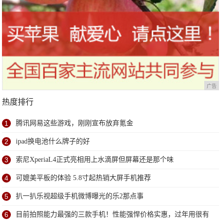
广告
热度排行
1
腾讯网易这些游戏，刚刚宣布放弃氪金
2
ipad换电池什么牌子的好
3
索尼XperiaL4正式亮相用上水滴屏但屏幕还是那个味
4
可媲美平板的体验 5.8寸起热销大屏手机推荐
5
扒一扒乐视超级手机微博曝光的乐2那点事
6
目前拍照能力最强的三款手机！性能强悍价格实惠，过年用很有