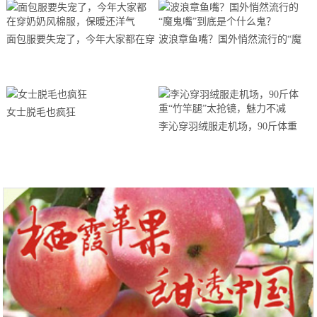
面包服要失宠了，今年大家都在穿
波浪章鱼嘴？国外悄然流行的“魔
奶奶风棉服，保暖还洋气
鬼嘴”到底是个什么鬼？
女士脱毛也疯狂
李沁穿羽绒服走机场，90斤体重
“竹竿腿”太抢镜，魅力不减