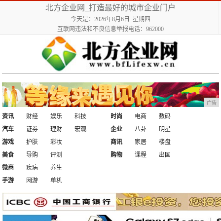
北方企业网_打造最好的城市企业门户
今天是：2026年8月6日 星期四
互联网违法和不良信息举报电话：962000
广告
资讯
财经
娱乐
科技
时尚
电商
数码
汽车
证券
理财
宏观
企业
八卦
明星
游戏
护肤
彩妆
商讯
家居
楼盘
美食
导购
评测
购物
课程
出国
微商
疾病
养生
手游
网游
单机