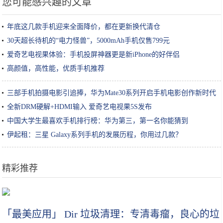
您可能感兴趣的文章
年底这几款手机迎来全面降价，都在更新换代清仓
30天超长待机的“电力怪兽”，5000mAh手机仅售799元
爱奇艺电视果体验：手机投屏神器更是新iPhone的好伴侣
高颜值，高性能，优质手机推荐
三部手机拍摄电影引追捧，华为Mate30系列开启手机电影创作新时代
全新DRM硬解+HDMI输入 爱奇艺电视果5S发布
中国大学生最喜欢手机排行榜：华为第三，第一名你能猜到
伊起租：三星 Galaxy系列手机的发展历程，你用过几款？
精彩推荐
《我的世界》又是凌晨三点！玩家自述：SCP-096种子的诡异经历
「最美应用」 Dir 垃圾清理：专清毒瘤，良心的垃