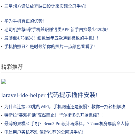
三星想方设法放弃缺口设计来实现全屏手机!
华为手机真正的优势!
老司机推荐6家手机兼职赚钱类APP 新手白捡最少120块!
最薄至4.75毫米！细数当年五款薄到极致的手机！!
手机拍照丑？是时候给你的照片一点颜色看看了!
精彩推荐
瀑布屏或2020年井喷 多款手机将搭载瀑布屏
laravel-ide-helper 代码提示插件安装!
为什么连接200兆的WiFi，手机网速还是很慢？教你一招轻松解决!
特斯拉“暴涨神话”戛然而止！华尔街多头开始退缩？!
最薄的双模5G手机？Reno3 Pro设计再爆料，7.7mm机身厚度令人惊
喜!
电信用户买机不难 值得推荐的全网通手机!