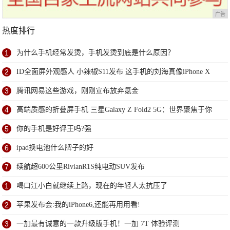
广告
热度排行
1
为什么手机经常发烫，手机发烫到底是什么原因？
2
ID全面屏外观感人 小辣椒S11发布 这手机的刘海真像iPhone X
3
腾讯网易这些游戏，刚刚宣布放弃氪金
4
高端质感的折叠屏手机 三星Galaxy Z Fold2 5G：世界聚焦于你
5
你的手机是好评王吗?强
6
ipad换电池什么牌子的好
7
续航超600公里RivianR1S纯电动SUV发布
1
喝口江小白就继续上路，现在的年轻人太抗压了
2
苹果发布会:我的iPhone6,还能再用用看!
3
一加最有诚意的一款升级版手机！一加 7T 体验评测