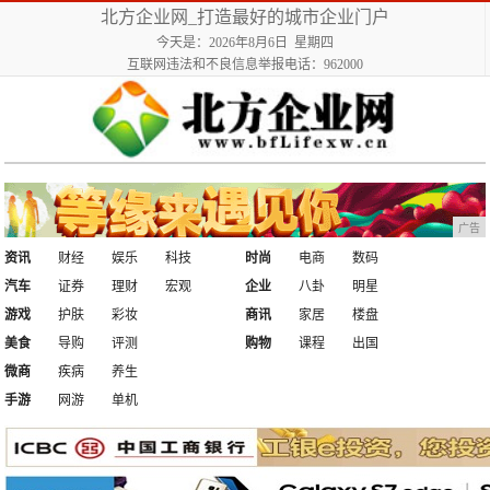
北方企业网_打造最好的城市企业门户
今天是：2026年8月6日 星期四
互联网违法和不良信息举报电话：962000
广告
资讯
财经
娱乐
科技
时尚
电商
数码
汽车
证券
理财
宏观
企业
八卦
明星
游戏
护肤
彩妆
商讯
家居
楼盘
美食
导购
评测
购物
课程
出国
微商
疾病
养生
手游
网游
单机