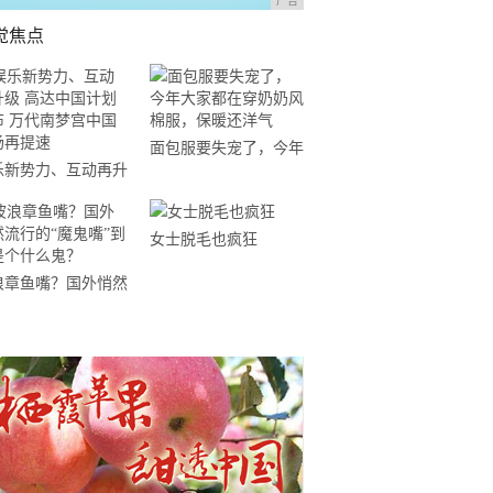
广告
觉焦点
面包服要失宠了，今年
乐新势力、互动再升
大家都在穿奶奶风棉
 高达中国计划发布
服，保暖还洋气
代南梦宫中国市场再
女士脱毛也疯狂
速
浪章鱼嘴？国外悄然
行的“魔鬼嘴”到底是
什么鬼？