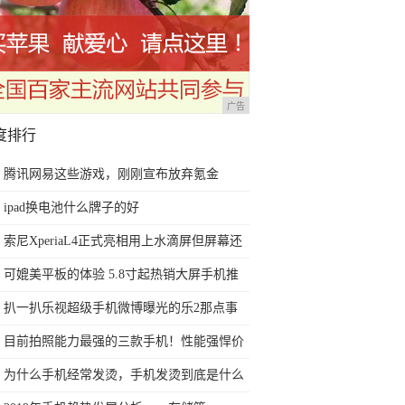
广告
度排行
腾讯网易这些游戏，刚刚宣布放弃氪金
ipad换电池什么牌子的好
索尼XperiaL4正式亮相用上水滴屏但屏幕还
是那个味
可媲美平板的体验 5.8寸起热销大屏手机推
荐
扒一扒乐视超级手机微博曝光的乐2那点事
目前拍照能力最强的三款手机！性能强悍价
格实惠，过年用很有面子
为什么手机经常发烫，手机发烫到底是什么