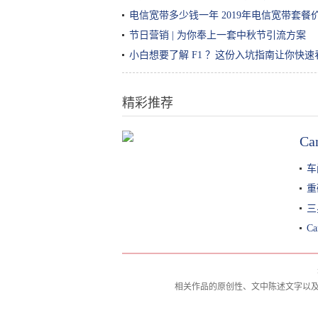
电信宽带多少钱一年 2019年电信宽带套餐
节日营销 | 为你奉上一套中秋节引流方案
小白想要了解 F1 ？这份入坑指南让你快速
精彩推荐
C
19款“奥迪R8”V10限量版到店实
拍，排气管可伸进一条腿
车
重
三
C
相关作品的原创性、文中陈述文字以