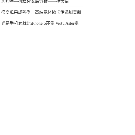
原因？
2019年手机趋势发展分析——存储篇
盛夏瓜果成熟季，高端宽体微卡传递甜美新
鲜
光是手机套就比iPhone 6还贵 Vertu Aster携
主流配置来中国了