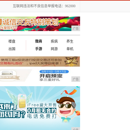
互联网违法和不良信息举报电话：962000
广告
楼盘
微商
疾病
养生
出国
手游
网游
单机
广告