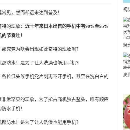
视
越常见，然而却远未达到普及！
奇特的现象：
近十年来日本出售的手机中有90%至95%
机的节奏哇！
娱
，那究竟为啥会出现如此奇特的现象呢？
级
万
提
波
，各位低头族手机党片刻离不开手机，甚至在洗白白的
流
个
家非常罕见的现象，为了抢占商机独占鳌头，唯有顺应
的防水手机！