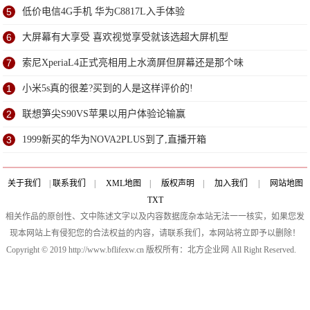
5
低价电信4G手机 华为C8817L入手体验
6
大屏幕有大享受 喜欢视觉享受就该选超大屏机型
7
索尼XperiaL4正式亮相用上水滴屏但屏幕还是那个味
1
小米5s真的很差?买到的人是这样评价的!
2
联想笋尖S90VS苹果以用户体验论输赢
3
1999新买的华为NOVA2PLUS到了,直播开箱
关于我们
|
联系我们
|
XML地图
|
版权声明
|
加入我们
|
网站地图
TXT
相关作品的原创性、文中陈述文字以及内容数据庞杂本站无法一一核实，如果您发
现本网站上有侵犯您的合法权益的内容，请联系我们，本网站将立即予以删除！
Copyright © 2019 http://www.bflifexw.cn 版权所有：北方企业网 All Right Reserved.