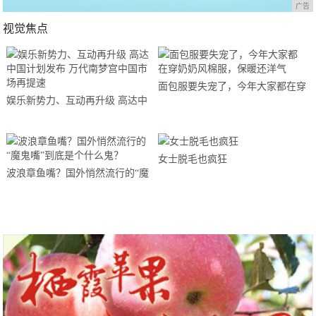
广告
视觉焦点
面包服要失宠了，今年大家都在穿
娱乐新势力、互动再升级 高达中
奶奶风棉服，保暖还洋气
国计划发布 万代南梦宫中国市场
再提速
女士脱毛也疯狂
波浪章鱼嘴？国外悄然流行的“魔
鬼嘴”到底是个什么鬼？