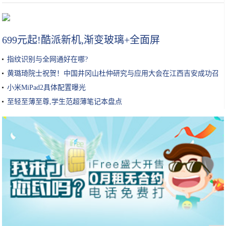
夫妻小镇上卖“炒果冻”，每天限量200碗，常有人驱车10里来排队
699元起!酷派新机,渐变玻璃+全面屏
指纹识别与全网通好在哪?
黄璐琦院士祝贺！中国井冈山杜仲研究与应用大会在江西吉安成功召
开
小米MiPad2具体配置曝光
至轻至薄至尊,学生范超薄笔记本盘点