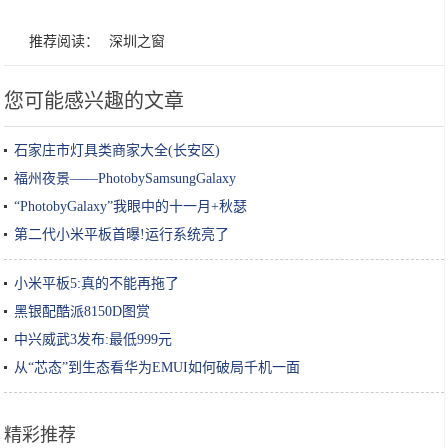
推荐阅读：
深圳之窗
您可能感兴趣的文章
石家庄市灯具类商家大全(长安区)
福州夜景——PhotobySamsungGalaxy
“PhotobyGalaxy”我眼中的十一月+秋瑟
第二代小米平板首曝!运行系统亮了
小米平板5:真的不能再拖了
黑银配酷派8150D图赏
中兴威武3发布:最低999元
从“芯态”到生态看华为EMUI如何破局千机一面
精彩推荐