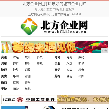
北方企业网_打造最好的城市企业门户
今天是：2026年8月8日 星期六
互联网违法和不良信息举报电话：962000
广告
资讯
财经
娱乐
科技
时尚
电商
数码
汽车
证券
理财
宏观
企业
八卦
明星
游戏
护肤
彩妆
商讯
家居
楼盘
美食
导购
评测
购物
课程
出国
微商
疾病
养生
手游
网游
单机